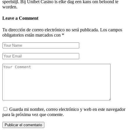
speelstijl. Bij Unibet Casino is elke dag een kans om beloond te
worden.
Leave a Comment
Tu dirección de correo electrónico no será publicada.
Los campos
obligatorios están marcados con
*
Guarda mi nombre, correo electrónico y web en este navegador
para la próxima vez que comente.