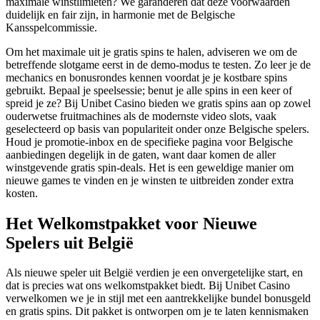
maximale winstlimieten? We garanderen dat deze voorwaarden
duidelijk en fair zijn, in harmonie met de Belgische
Kansspelcommissie.
Om het maximale uit je gratis spins te halen, adviseren we om de
betreffende slotgame eerst in de demo-modus te testen. Zo leer je de
mechanics en bonusrondes kennen voordat je je kostbare spins
gebruikt. Bepaal je speelsessie; benut je alle spins in een keer of
spreid je ze? Bij Unibet Casino bieden we gratis spins aan op zowel
ouderwetse fruitmachines als de modernste video slots, vaak
geselecteerd op basis van populariteit onder onze Belgische spelers.
Houd je promotie-inbox en de specifieke pagina voor Belgische
aanbiedingen degelijk in de gaten, want daar komen de aller
winstgevende gratis spin-deals. Het is een geweldige manier om
nieuwe games te vinden en je winsten te uitbreiden zonder extra
kosten.
Het Welkomstpakket voor Nieuwe
Spelers uit België
Als nieuwe speler uit België verdien je een onvergetelijke start, en
dat is precies wat ons welkomstpakket biedt. Bij Unibet Casino
verwelkomen we je in stijl met een aantrekkelijke bundel bonusgeld
en gratis spins. Dit pakket is ontworpen om je te laten kennismaken