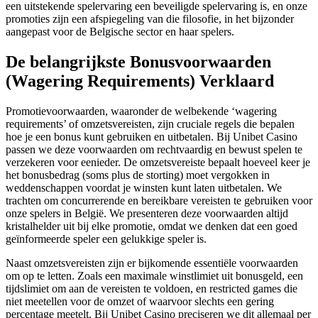
een uitstekende spelervaring een beveiligde spelervaring is, en onze
promoties zijn een afspiegeling van die filosofie, in het bijzonder
aangepast voor de Belgische sector en haar spelers.
De belangrijkste Bonusvoorwaarden
(Wagering Requirements) Verklaard
Promotievoorwaarden, waaronder de welbekende ‘wagering
requirements’ of omzetsvereisten, zijn cruciale regels die bepalen
hoe je een bonus kunt gebruiken en uitbetalen. Bij Unibet Casino
passen we deze voorwaarden om rechtvaardig en bewust spelen te
verzekeren voor eenieder. De omzetsvereiste bepaalt hoeveel keer je
het bonusbedrag (soms plus de storting) moet vergokken in
weddenschappen voordat je winsten kunt laten uitbetalen. We
trachten om concurrerende en bereikbare vereisten te gebruiken voor
onze spelers in België. We presenteren deze voorwaarden altijd
kristalhelder uit bij elke promotie, omdat we denken dat een goed
geïnformeerde speler een gelukkige speler is.
Naast omzetsvereisten zijn er bijkomende essentiële voorwaarden
om op te letten. Zoals een maximale winstlimiet uit bonusgeld, een
tijdslimiet om aan de vereisten te voldoen, en restricted games die
niet meetellen voor de omzet of waarvoor slechts een gering
percentage meetelt. Bij Unibet Casino preciseren we dit allemaal per