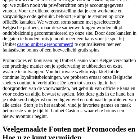
op: we zullen nooit via privéberichten om je accountgegevens
vragen. Voor de ultieme geruststelling dat je een werkende en
zorgvuldige code gebruikt, behoort je altijd te steunen op onze
officiële kanalen. We werken soms samen met geselecteerde
Belgische partners, maar deze samenwerkingen worden altijd
ondubbelzinnig gecommuniceerd op onze site. Door deze kanalen in
de gaten te houden, mis je nooit meer een kans voor je spel bij
Unibet
casino unibet gerenommeerd
te optimaliseren met een
fantastische bonus of een hoeveelheid gratis spins.
Promocodes en bonussen bij Unibet Casino voor België verschaffen
een prachtige manier om je spelervaring te uitbreiden en extra
waarde te ontvangen. Van het royale welkomstpakket tot de
continue loyaliteitsbeloningen, we proberen ernaar onze Belgische
spelers continu te verbluffen. De kern tot succes ligt in het
doorgronden van de voorwaarden, het gebruik van officiële kanalen
voor codes en altijd bewust te spelen. Met deze gids in de hand ben
je uitstekend uitgerust om veilig en wel en optimaal te profiteren van
alle acties. Stort je in het aanbod, vind je favoriete games en maak
het meeste van je tijd bij Unibet Casino – waar elke bonus een
nieuw avontuur begint.
Veelgemaakte Fouten met Promocodes en
Hoe u ze kunt vermijden