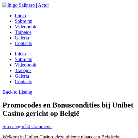
Inicio
Sobre mí
Videobook
Trabajos
Galería
Contacto
Inicio
Sobre mí
Videobook
Trabajos
Galería
Contacto
Back to Listing
Promocodes en Bonuscondities bij Unibet
Casino gericht op België
Sin categoría
0 Comments
Welkom in Unibet Casino, deze ultieme plaats aan Belgische