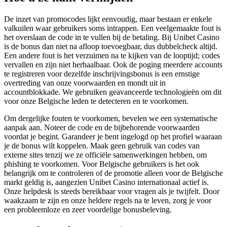
De inzet van promocodes lijkt eenvoudig, maar bestaan er enkele
valkuilen waar gebruikers soms intrappen. Een veelgemaakte fout is
het overslaan de code in te vullen bij de betaling. Bij Unibet Casino
is de bonus dan niet na afloop toevoegbaar, dus dubbelcheck altijd.
Een andere fout is het verzuimen na te kijken van de looptijd; codes
vervallen en zijn niet herhaalbaar. Ook de poging meerdere accounts
te registreren voor dezelfde inschrijvingsbonus is een ernstige
overtreding van onze voorwaarden en mondt uit in
accountblokkade. We gebruiken geavanceerde technologieën om dit
voor onze Belgische leden te detecteren en te voorkomen.
Om dergelijke fouten te voorkomen, bevelen we een systematische
aanpak aan. Noteer de code en de bijbehorende voorwaarden
voordat je begint. Garandeer je bent ingelogd op het profiel waaraan
je de bonus wilt koppelen. Maak geen gebruik van codes van
externe sites tenzij we ze officiële samenwerkingen hebben, om
phishing te voorkomen. Voor Belgische gebruikers is het ook
belangrijk om te controleren of de promotie alleen voor de Belgische
markt geldig is, aangezien Unibet Casino internationaal actief is.
Onze helpdesk is steeds bereikbaar voor vragen als je twijfelt. Door
waakzaam te zijn en onze heldere regels na te leven, zorg je voor
een probleemloze en zeer voordelige bonusbeleving.