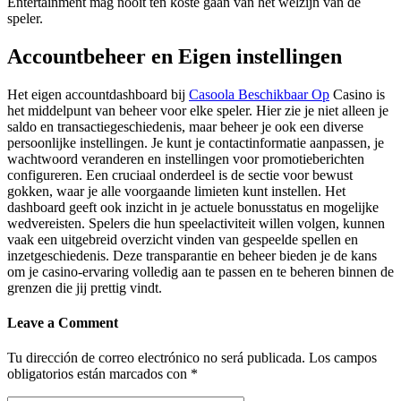
Entertainment mag nooit ten koste gaan van het welzijn van de
speler.
Accountbeheer en Eigen instellingen
Het eigen accountdashboard bij
Casoola Beschikbaar Op
Casino is
het middelpunt van beheer voor elke speler. Hier zie je niet alleen je
saldo en transactiegeschiedenis, maar beheer je ook een diverse
persoonlijke instellingen. Je kunt je contactinformatie aanpassen, je
wachtwoord veranderen en instellingen voor promotieberichten
configureren. Een cruciaal onderdeel is de sectie voor bewust
gokken, waar je alle voorgaande limieten kunt instellen. Het
dashboard geeft ook inzicht in je actuele bonusstatus en mogelijke
wedvereisten. Spelers die hun speelactiviteit willen volgen, kunnen
vaak een uitgebreid overzicht vinden van gespeelde spellen en
inzetgeschiedenis. Deze transparantie en beheer bieden je de kans
om je casino-ervaring volledig aan te passen en te beheren binnen de
grenzen die jij prettig vindt.
Leave a Comment
Tu dirección de correo electrónico no será publicada.
Los campos
obligatorios están marcados con
*