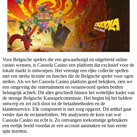
Voor Belgische spelers die een gewaarborgd en uitgebreid online
casino wensen, is Casoola Casino een platform dat exclusief voor de
lokale markt is ontworpen. Het verenigt een rijke collectie spellen
met een sterke licentie en functies die de Belgische speler voor ogen
stellen. Als we het Casoola Casino platform goed bekijken, zien we
een omgeving die entertainment en verantwoord spelen beiden
belangrijk achtelt. Dit alles geschiedt binnen het wettelijke kader van
de strenge Belgische Kansspelcommissie. Het begint bij het heldere
ontwerp en zet zich door tot de betaalmethoden en de
klantenservice. Elk component is met zorg opgezet. Dit artikel gaat
verder dan de reclamefolders. We analyseren de kern van wat
Casoola Casino nu echt is. Zo ontvangen toekomstige gebruikers
een eerlijk beeld voordat ze een account aanmaken en hun eerste
spin inzetten.