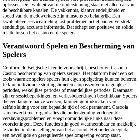
oplossen. De kwaliteit van de ondersteuning staat niet alleen af van
de beschikbare kanalen. De vakkennis, klantvriendelijkheid en
spoed van de medewerkers zijn minstens zo belangrijk. Een
kwalitatieve serviceafdeling lost problemen actief aan en verstrekt
eenduidige, accurate informatie. Dat schept een positieve en solide
relatie tussen het casino en de spelers.
Verantwoord Spelen en Bescherming van
Spelers
Conform de Belgische licentie voorschrijft, beschouwt Casoola
Casino bescherming van spelers serieus. Het platform biedt een set
tools waarmee spelers spelers hun eigen spelgedrag kunnen beheren.
Je kunt individuele stortingslimieten aanpassen voor dagelijkse
periodes, wekelijkse periodes of maandelijkse periodes. Daarnaast
zijn er sessiebeperkingen en verliesbeperkingen beschikbaar. Spelers
die een langere pauze wensen, kunnen gebruikmaken van
zelfuitsluiting voor een bepaalde tijd of ook permanent. Casoola
samenwerkt met organisaties die ondersteuning verlenen bij
verslavingsproblemen en voegt onmiddellijke links naar deze
voorzieningen. Deze functies zijn goed waarneembaar en makkelijk
te vinden in de instellingen van het account. Het onderstreept dat
een beveiligde en gereguleerde speelomgeving voorop staat.