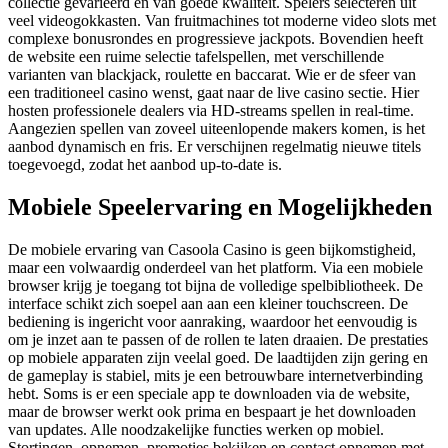
collectie gevarieerd en van goede kwaliteit. Spelers selecteren uit
veel videogokkasten. Van fruitmachines tot moderne video slots met
complexe bonusrondes en progressieve jackpots. Bovendien heeft
de website een ruime selectie tafelspellen, met verschillende
varianten van blackjack, roulette en baccarat. Wie er de sfeer van
een traditioneel casino wenst, gaat naar de live casino sectie. Hier
hosten professionele dealers via HD-streams spellen in real-time.
Aangezien spellen van zoveel uiteenlopende makers komen, is het
aanbod dynamisch en fris. Er verschijnen regelmatig nieuwe titels
toegevoegd, zodat het aanbod up-to-date is.
Mobiele Speelervaring en Mogelijkheden
De mobiele ervaring van Casoola Casino is geen bijkomstigheid,
maar een volwaardig onderdeel van het platform. Via een mobiele
browser krijg je toegang tot bijna de volledige spelbibliotheek. De
interface schikt zich soepel aan aan een kleiner touchscreen. De
bediening is ingericht voor aanraking, waardoor het eenvoudig is
om je inzet aan te passen of de rollen te laten draaien. De prestaties
op mobiele apparaten zijn veelal goed. De laadtijden zijn gering en
de gameplay is stabiel, mits je een betrouwbare internetverbinding
hebt. Soms is er een speciale app te downloaden via de website,
maar de browser werkt ook prima en bespaart je het downloaden
van updates. Alle noodzakelijke functies werken op mobiel.
Stortingen, opnemen, promoties bekijken en contact opnemen met