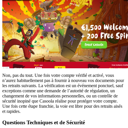
Non, pas du tout. Une fois votre compte vérifié et activé, vous
n’aurez habituellement pas à fournir à nouveau vos documents pour
les retraits suivants. La vérification est un événement ponctuel, sauf
exceptions comme une demande de l’autorité de régulation, un
changement de vos informations personnelles, ou un contrôle de
sécurité inopiné que Casoola réalise pour protéger votre compte.
Une fois cette étape franchie, la voie est libre pour des retraits aisés
et rapides.
Questions Techniques et de Sécurité