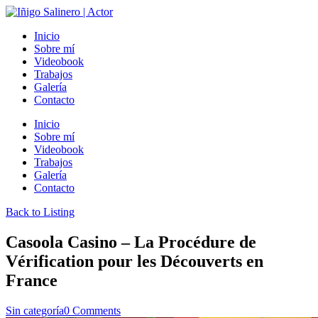
Inicio
Sobre mí
Videobook
Trabajos
Galería
Contacto
Inicio
Sobre mí
Videobook
Trabajos
Galería
Contacto
Back to Listing
Casoola Casino – La Procédure de
Vérification pour les Découverts en
France
Sin categoría
0 Comments