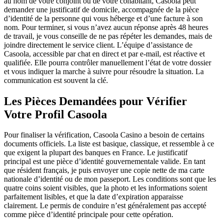
au nom de votre conjoint ou de votre cohabitant, Casoola peut
demander une justificatif de domicile, accompagnée de la pièce
d’identité de la personne qui vous héberge et d’une facture à son
nom. Pour terminer, si vous n’avez aucun réponse après 48 heures
de travail, je vous conseille de ne pas répéter les demandes, mais de
joindre directement le service client. L’équipe d’assistance de
Casoola, accessible par chat en direct et par e-mail, est réactive et
qualifiée. Elle pourra contrôler manuellement l’état de votre dossier
et vous indiquer la marche à suivre pour résoudre la situation. La
communication est souvent la clé.
Les Pièces Demandées pour Vérifier
Votre Profil Casoola
Pour finaliser la vérification, Casoola Casino a besoin de certains
documents officiels. La liste est basique, classique, et ressemble à ce
que exigent la plupart des banques en France. Le justificatif
principal est une pièce d’identité gouvernementale valide. En tant
que résident français, je puis envoyer une copie nette de ma carte
nationale d’identité ou de mon passeport. Les conditions sont que les
quatre coins soient visibles, que la photo et les informations soient
parfaitement lisibles, et que la date d’expiration apparaisse
clairement. Le permis de conduire n’est généralement pas accepté
comme pièce d’identité principale pour cette opération.