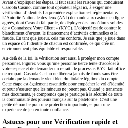
Avant d’expliquer les étapes, il faut saisir les raisons qui conduisent
Casoola Casino, comme tout opérateur légal ici, à exiger une
vérification d’identité. La première explication est réglementaire.
L’Autorité Nationale des Jeux (ANJ) demande aux casinos en ligne
agréés, dont Casoola fait partie, de déployer des procédures solides
de « Connaissez Votre Client » (KYC). L’objectif est de contrer le
blanchiment d’argent, le financement d’activités criminelles et la
fraude. En tant que joueur, cela me conforte. Je sais que je joue dans
un espace où l’identité de chacun est confirmée, ce qui crée un
environnement plus équitable et responsable.
Au-delà de la loi, la vérification sert aussi à protéger mon compte
personnel. Figurez-vous qu’une personne tierce tente d’accéder à
votre espace et de demander un retrait : le processus KYC fait office
de rempart. Casoola Casino ne libérera jamais de fonds sans être
certain que la demande vient bien du titulaire légitime du compte.
Cette étape est également essentielle pour empêcher le vol d’identité
et pour s’assurer que les mineurs ne jouent pas. Quand je transmets
mes documents, je comprends que je participe à la sécurité de toute
la communauté des joueurs français sur la plateforme. C’est une
petite démarche pour une protection importante, et pour une
expérience de jeu en toute confiance.
Astuces pour une Vérification rapide et