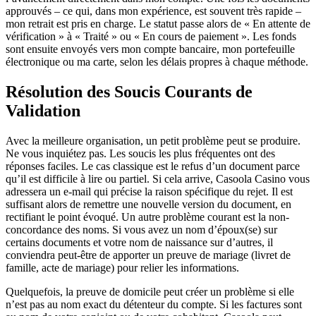
approuvés – ce qui, dans mon expérience, est souvent très rapide –
mon retrait est pris en charge. Le statut passe alors de « En attente de
vérification » à « Traité » ou « En cours de paiement ». Les fonds
sont ensuite envoyés vers mon compte bancaire, mon portefeuille
électronique ou ma carte, selon les délais propres à chaque méthode.
Résolution des Soucis Courants de
Validation
Avec la meilleure organisation, un petit problème peut se produire.
Ne vous inquiétez pas. Les soucis les plus fréquentes ont des
réponses faciles. Le cas classique est le refus d’un document parce
qu’il est difficile à lire ou partiel. Si cela arrive, Casoola Casino vous
adressera un e-mail qui précise la raison spécifique du rejet. Il est
suffisant alors de remettre une nouvelle version du document, en
rectifiant le point évoqué. Un autre problème courant est la non-
concordance des noms. Si vous avez un nom d’époux(se) sur
certains documents et votre nom de naissance sur d’autres, il
conviendra peut-être de apporter un preuve de mariage (livret de
famille, acte de mariage) pour relier les informations.
Quelquefois, la preuve de domicile peut créer un problème si elle
n’est pas au nom exact du détenteur du compte. Si les factures sont