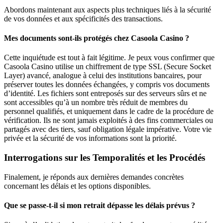
Abordons maintenant aux aspects plus techniques liés à la sécurité
de vos données et aux spécificités des transactions.
Mes documents sont-ils protégés chez Casoola Casino ?
Cette inquiétude est tout à fait légitime. Je peux vous confirmer que
Casoola Casino utilise un chiffrement de type SSL (Secure Socket
Layer) avancé, analogue à celui des institutions bancaires, pour
préserver toutes les données échangées, y compris vos documents
d’identité. Les fichiers sont entreposés sur des serveurs sûrs et ne
sont accessibles qu’à un nombre très réduit de membres du
personnel qualifiés, et uniquement dans le cadre de la procédure de
vérification. Ils ne sont jamais exploités à des fins commerciales ou
partagés avec des tiers, sauf obligation légale impérative. Votre vie
privée et la sécurité de vos informations sont la priorité.
Interrogations sur les Temporalités et les Procédés
Finalement, je réponds aux dernières demandes concrètes
concernant les délais et les options disponibles.
Que se passe-t-il si mon retrait dépasse les délais prévus ?