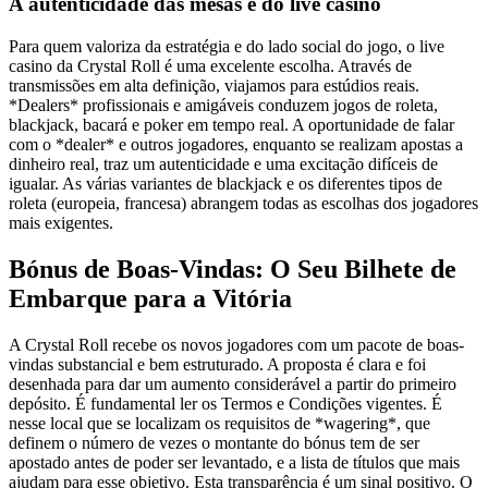
A autenticidade das mesas e do live casino
Para quem valoriza da estratégia e do lado social do jogo, o live
casino da Crystal Roll é uma excelente escolha. Através de
transmissões em alta definição, viajamos para estúdios reais.
*Dealers* profissionais e amigáveis conduzem jogos de roleta,
blackjack, bacará e poker em tempo real. A oportunidade de falar
com o *dealer* e outros jogadores, enquanto se realizam apostas a
dinheiro real, traz um autenticidade e uma excitação difíceis de
igualar. As várias variantes de blackjack e os diferentes tipos de
roleta (europeia, francesa) abrangem todas as escolhas dos jogadores
mais exigentes.
Bónus de Boas-Vindas: O Seu Bilhete de
Embarque para a Vitória
A Crystal Roll recebe os novos jogadores com um pacote de boas-
vindas substancial e bem estruturado. A proposta é clara e foi
desenhada para dar um aumento considerável a partir do primeiro
depósito. É fundamental ler os Termos e Condições vigentes. É
nesse local que se localizam os requisitos de *wagering*, que
definem o número de vezes o montante do bónus tem de ser
apostado antes de poder ser levantado, e a lista de títulos que mais
ajudam para esse objetivo. Esta transparência é um sinal positivo. O