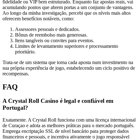
fidelidade ou VIP bem estruturado. Enquanto faz apostas reais, vai
acumulando pontos que abrem portas a um conjunto de vantagens.
Ao longo da minha investigação, percebi que os níveis mais altos
oferecem benefícios notáveis, como:
Assessores pessoais e dedicados.
Bônus de reembolso mais generosas.
Itens tangíveis ou convites para eventos.
Limites de levantamento superiores e processamento
prioritário.
Trata-se de um sistema que torna cada aposta num investimento na
sua própria experiência de jogo, estabelecendo um ciclo positivo de
recompensas.
FAQ
A Crystal Roll Casino é legal e confiável em
Portugal?
Exatamente. A Crystal Roll funciona com uma licença internacional
de Curaçao e adota as melhores práticas para o mercado português.
Emprega encriptação SSL de nível bancário para proteger dados
financeiros e pessoais, e incentiva ativamente o jogo responsável