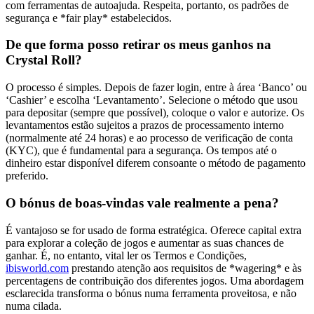
com ferramentas de autoajuda. Respeita, portanto, os padrões de
segurança e *fair play* estabelecidos.
De que forma posso retirar os meus ganhos na
Crystal Roll?
O processo é simples. Depois de fazer login, entre à área ‘Banco’ ou
‘Cashier’ e escolha ‘Levantamento’. Selecione o método que usou
para depositar (sempre que possível), coloque o valor e autorize. Os
levantamentos estão sujeitos a prazos de processamento interno
(normalmente até 24 horas) e ao processo de verificação de conta
(KYC), que é fundamental para a segurança. Os tempos até o
dinheiro estar disponível diferem consoante o método de pagamento
preferido.
O bónus de boas-vindas vale realmente a pena?
É vantajoso se for usado de forma estratégica. Oferece capital extra
para explorar a coleção de jogos e aumentar as suas chances de
ganhar. É, no entanto, vital ler os Termos e Condições,
ibisworld.com
prestando atenção aos requisitos de *wagering* e às
percentagens de contribuição dos diferentes jogos. Uma abordagem
esclarecida transforma o bónus numa ferramenta proveitosa, e não
numa cilada.