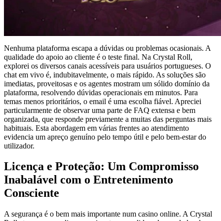
Nenhuma plataforma escapa a dúvidas ou problemas ocasionais. A
qualidade do apoio ao cliente é o teste final. Na Crystal Roll,
explorei os diversos canais acessíveis para usuários portugueses. O
chat em vivo é, indubitavelmente, o mais rápido. As soluções são
imediatas, proveitosas e os agentes mostram um sólido domínio da
plataforma, resolvendo dúvidas operacionais em minutos. Para
temas menos prioritários, o email é uma escolha fiável. Apreciei
particularmente de observar uma parte de FAQ extensa e bem
organizada, que responde previamente a muitas das perguntas mais
habituais. Esta abordagem em várias frentes ao atendimento
evidencia um apreço genuíno pelo tempo útil e pelo bem-estar do
utilizador.
Licença e Proteção: Um Compromisso
Inabalável com o Entretenimento
Consciente
A segurança é o bem mais importante num casino online. A Crystal