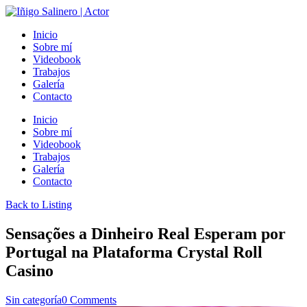
Inicio
Sobre mí
Videobook
Trabajos
Galería
Contacto
Inicio
Sobre mí
Videobook
Trabajos
Galería
Contacto
Back to Listing
Sensações a Dinheiro Real Esperam por
Portugal na Plataforma Crystal Roll
Casino
Sin categoría
0 Comments