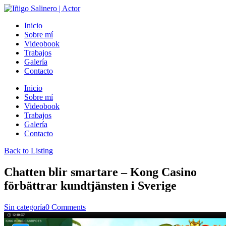
Inicio
Sobre mí
Videobook
Trabajos
Galería
Contacto
Inicio
Sobre mí
Videobook
Trabajos
Galería
Contacto
Back to Listing
Chatten blir smartare – Kong Casino
förbättrar kundtjänsten i Sverige
Sin categoría
0 Comments