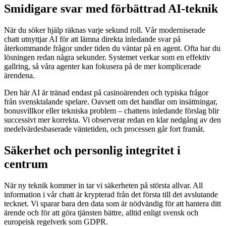
Smidigare svar med förbättrad AI-teknik
När du söker hjälp räknas varje sekund roll. Vår moderniserade
chatt utnyttjar AI för att lämna direkta inledande svar på
återkommande frågor under tiden du väntar på en agent. Ofta har du
lösningen redan några sekunder. Systemet verkar som en effektiv
gallring, så våra agenter kan fokusera på de mer komplicerade
ärendena.
Den här AI är tränad endast på casinoärenden och typiska frågor
från svensktalande spelare. Oavsett om det handlar om insättningar,
bonusvillkor eller tekniska problem – chattens inledande förslag blir
successivt mer korrekta. Vi observerar redan en klar nedgång av den
medelvärdesbaserade väntetiden, och processen går fort framåt.
Säkerhet och personlig integritet i
centrum
När ny teknik kommer in tar vi säkerheten på största allvar. All
information i vår chatt är krypterad från det första till det avslutande
tecknet. Vi sparar bara den data som är nödvändig för att hantera ditt
ärende och för att göra tjänsten bättre, alltid enligt svensk och
europeisk regelverk som GDPR.