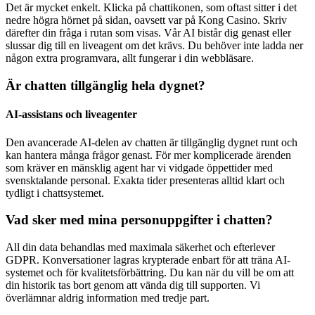
Det är mycket enkelt. Klicka på chattikonen, som oftast sitter i det
nedre högra hörnet på sidan, oavsett var på Kong Casino. Skriv
därefter din fråga i rutan som visas. Vår AI bistår dig genast eller
slussar dig till en liveagent om det krävs. Du behöver inte ladda ner
någon extra programvara, allt fungerar i din webbläsare.
Är chatten tillgänglig hela dygnet?
AI-assistans och liveagenter
Den avancerade AI-delen av chatten är tillgänglig dygnet runt och
kan hantera många frågor genast. För mer komplicerade ärenden
som kräver en mänsklig agent har vi vidgade öppettider med
svensktalande personal. Exakta tider presenteras alltid klart och
tydligt i chattsystemet.
Vad sker med mina personuppgifter i chatten?
All din data behandlas med maximala säkerhet och efterlever
GDPR. Konversationer lagras krypterade enbart för att träna AI-
systemet och för kvalitetsförbättring. Du kan när du vill be om att
din historik tas bort genom att vända dig till supporten. Vi
överlämnar aldrig information med tredje part.