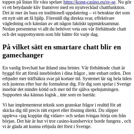
toppen på listan för våra spelare
https://kong-casino.eu/sv-se
. Nu gör
vi ett betydande kliv framöver med en nyutvecklad chattfunktion.
Det är mer än bara en traditionell uppdatering – vi betraktar det som
ett nytt sätt att få hjälp. Föreställ dig direkta svar, effektivare
vägledning och känslan av att någon faktiskt uppmärksammar.
Nedan presenterar vi allt du behöver veta om vår förbättrade chatt
och det supportsystem som blir bättre för varje dag.
På vilket sätt en smartare chatt blir en
gamechanger
En vanlig livechatt har ibland sina brister. Vår förbättrade chatt är
byggd för att förstå innebörden i dina frågor , inte enbart orden. Den
erbjuder mer träffsäkra svar på kortare tid. Systemet lär sig hela tiden
och justeras efter hur du formulerar dig. För dig som spelar i Sverige
innebär det mindre kötid och mer tid för själva spelnjutningen.
Supporten ska kännas logisk , inte som en barriär.
Vi har implementerat teknik som granskar frågor i realtid för att
skicka dig till precis rätt expert eller lösning direkt. Du slipper
uppleva «jag kopplar dig vidare» och sedan tvingas börja om från
början. Det här är hur vi tror casino-kundservice borde fungera , och
vi är glada att kunna erbjuda det först i Sverige.