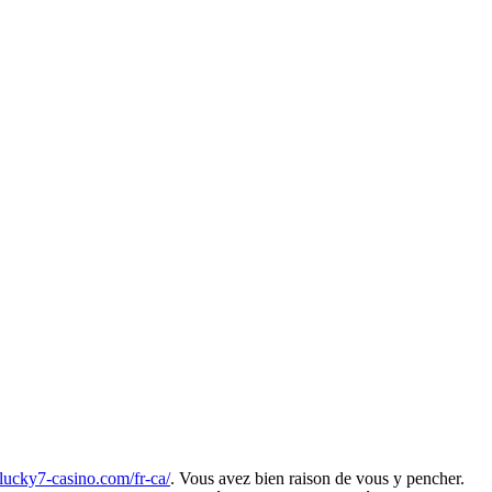
//lucky7-casino.com/fr-ca/
. Vous avez bien raison de vous y pencher.