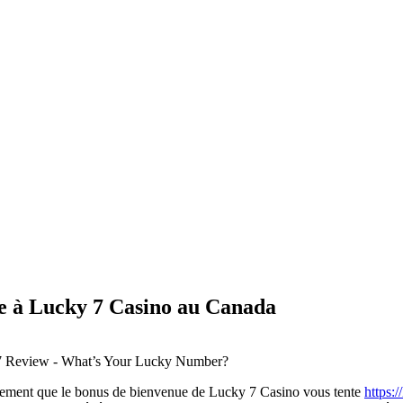
e à Lucky 7 Casino au Canada
ablement que le bonus de bienvenue de Lucky 7 Casino vous tente
https: