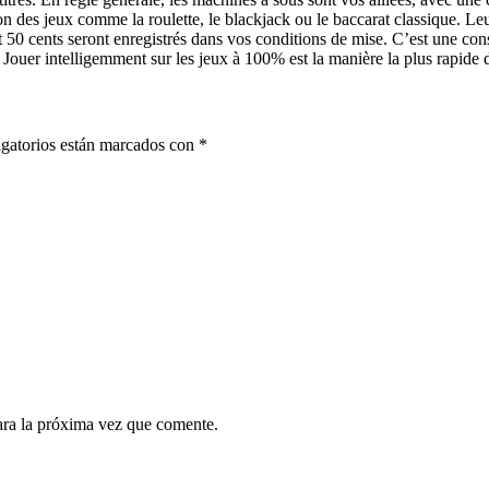
ion des jeux comme la roulette, le blackjack ou le baccarat classique. 
50 cents seront enregistrés dans vos conditions de mise. C’est une cons
s. Jouer intelligemment sur les jeux à 100% est la manière la plus rapide 
gatorios están marcados con
*
ara la próxima vez que comente.