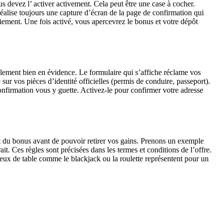
 devez l’ activer activement. Cela peut être une case à cocher.
alise toujours une capture d’écran de la page de confirmation qui
paiement. Une fois activé, vous apercevrez le bonus et votre dépôt
alement bien en évidence. Le formulaire qui s’affiche réclame vos
sur vos pièces d’identité officielles (permis de conduire, passeport).
confirmation vous y guette. Activez-le pour confirmer votre adresse
t du bonus avant de pouvoir retirer vos gains. Prenons un exemple
. Ces règles sont précisées dans les termes et conditions de l’offre.
jeux de table comme le blackjack ou la roulette représentent pour un