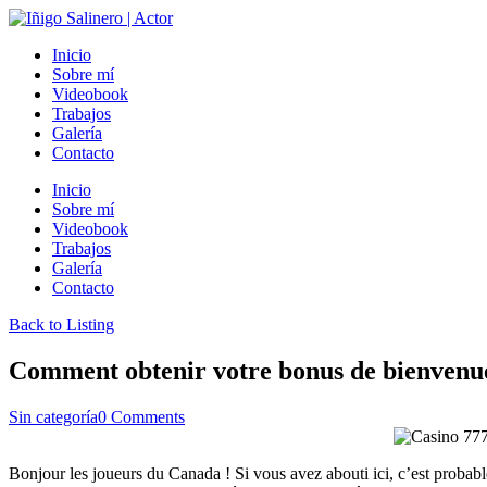
Inicio
Sobre mí
Videobook
Trabajos
Galería
Contacto
Inicio
Sobre mí
Videobook
Trabajos
Galería
Contacto
Back to Listing
Comment obtenir votre bonus de bienvenu
Sin categoría
0 Comments
Bonjour les joueurs du Canada ! Si vous avez abouti ici, c’est prob