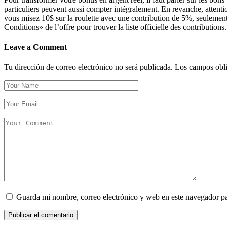
particuliers peuvent aussi compter intégralement. En revanche, attent
vous misez 10$ sur la roulette avec une contribution de 5%, seulement 
Conditions» de l’offre pour trouver la liste officielle des contribution
Leave a Comment
Tu dirección de correo electrónico no será publicada.
Los campos obli
Guarda mi nombre, correo electrónico y web en este navegador p