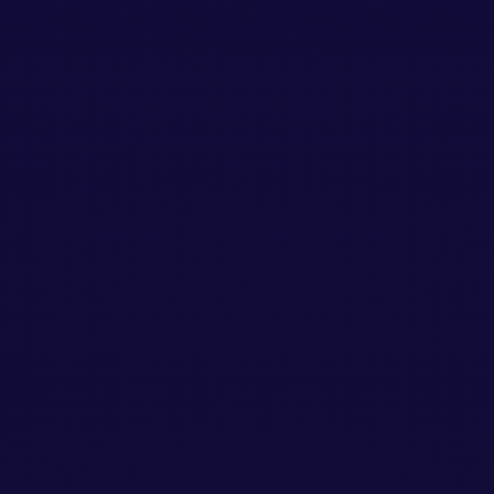
clamation, il est crucial de saisir la diversité des prime
tablement le bonus de bienvenue, souvent une offre comb
t. Puis, nous proposons les tours gratuits, parfaits pour
e vous gratifient lorsque vous ajoutez des fonds dans vo
s gratuitement à l’inscription ou pour vos passages régu
é commune : multiplier vos possibilités de plaisir et de su
omatique des bonus sans 
 des codes ? Aucun problème ! De nombreuses offres chez
 commodité. C’est en général le cas pour notre offre de
aisse pour déposer, l’offre applicable apparaîtra souvent 
 500 €»). Il vous suffit alors de cocher cette case pour 
ent sur votre compte, en plus de votre dépôt. Cette sim
s sans tracas.