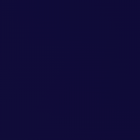
Videobook
Trabajos
Galería
Contacto