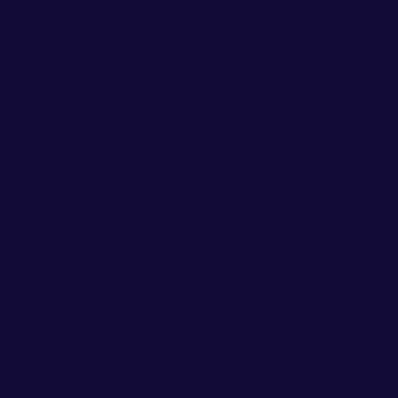
rapidement vous permet de maximiser vos
Est-ce que je peux co
En règle générale, non. Notre politique e
bonus avant de pouvoir en réclamer un nou
fortement refusé. Cette règle permet d’év
de votre compte bonus avant de réclamer
Qu’advient-il si j’oub
Ne vous inquiétez pas ! Si vous avez effe
Transmettez-leur les détails de votre tra
leur mieux pour vous aider. Cependant, no
dépensés. Pour éviter toute déception, 