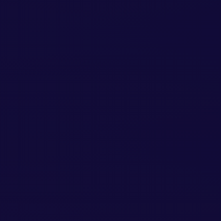
e temps ?
evé les conditions de mise (wagering) d’un
autre bonus est actif, il sera très
us nos joueurs. Vérifiez toujours l’état
ement notre service clientèle.
ar chat en direct et par email, feront de
, surtout si les fonds ont déjà été
 du champ de code avant de valider tout