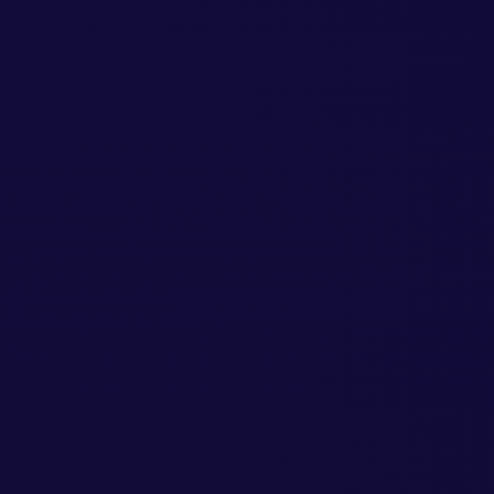
s que nous offrons à nos clients de
inée sur vos premiers versements,
 explorer de nouvelles machines à sous
tre compte, alors que les bonus sans
liers. Chaque type a ses propres règles et
ccès.
code promo
 Mafia Casino se mettent en route
 bienvenue majeure et les bonus de
sous forme d’option à choisir (par
l’accepter avant de conclure le paiement.
plicité permet que même les nouveaux