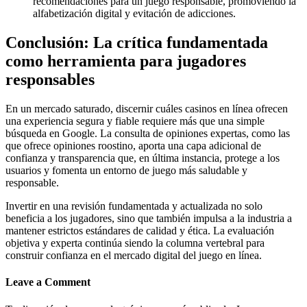
recomendaciones para un juego responsable, promoviendo la
alfabetización digital y evitación de adicciones.
Conclusión: La crítica fundamentada
como herramienta para jugadores
responsables
En un mercado saturado, discernir cuáles casinos en línea ofrecen
una experiencia segura y fiable requiere más que una simple
búsqueda en Google. La consulta de opiniones expertas, como las
que ofrece opiniones roostino, aporta una capa adicional de
confianza y transparencia que, en última instancia, protege a los
usuarios y fomenta un entorno de juego más saludable y
responsable.
Invertir en una revisión fundamentada y actualizada no solo
beneficia a los jugadores, sino que también impulsa a la industria a
mantener estrictos estándares de calidad y ética. La evaluación
objetiva y experta continúa siendo la columna vertebral para
construir confianza en el mercado digital del juego en línea.
Leave a Comment