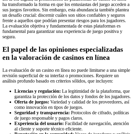
ha transformado la forma en que los entusiastas del juego acceden a
sus juegos favoritos. Sin embargo, esta abundancia también plantea
un desafío crucial: discernir cuáles son sitios confiables y seguros
frente a aquellos que podrían presentar riesgos para los jugadores.
La evaluación objetiva y fundamentada de estas plataformas es
fundamental para garantizar una experiencia de juego positiva y
segura.
El papel de las opiniones especializadas
en la valoración de casinos en línea
La evaluación de un casino en línea no puede limitarse a una simple
revisión superficial de su interfaz o promociones. Requiere un
análisis profundo basado en criterios sólidos, que incluyen:
Licencias y regulación:
La legitimidad de la plataforma, que
garantiza la protección de los datos y fondos de los jugadores.
Oferta de juegos:
Variedad y calidad de los proveedores, así
como innovación en tipos de juegos.
Seguridad y transparencia:
Protocolos de cifrado, políticas
de juego responsable y pagos claros.
Experiencia del usuario:
Facilidad de navegación, atención
al cliente y soporte técnico eficiente.