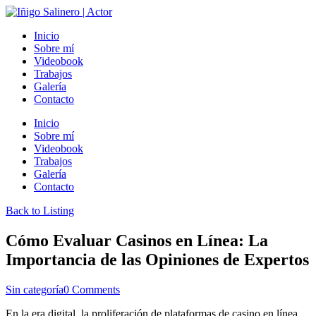
Inicio
Sobre mí
Videobook
Trabajos
Galería
Contacto
Inicio
Sobre mí
Videobook
Trabajos
Galería
Contacto
Back to Listing
Cómo Evaluar Casinos en Línea: La
Importancia de las Opiniones de Expertos
Sin categoría
0 Comments
En la era digital, la proliferación de plataformas de casino en línea