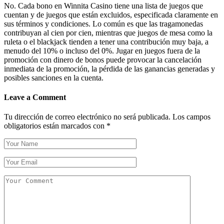
No. Cada bono en Winnita Casino tiene una lista de juegos que
cuentan y de juegos que están excluidos, especificada claramente en
sus términos y condiciones. Lo común es que las tragamonedas
contribuyan al cien por cien, mientras que juegos de mesa como la
ruleta o el blackjack tienden a tener una contribución muy baja, a
menudo del 10% o incluso del 0%. Jugar en juegos fuera de la
promoción con dinero de bonos puede provocar la cancelación
inmediata de la promoción, la pérdida de las ganancias generadas y
posibles sanciones en la cuenta.
Leave a Comment
Tu dirección de correo electrónico no será publicada.
Los campos
obligatorios están marcados con
*