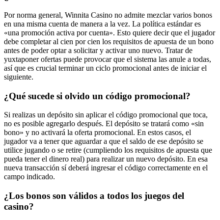
Por norma general, Winnita Casino no admite mezclar varios bonos
en una misma cuenta de manera a la vez. La política estándar es
«una promoción activa por cuenta». Esto quiere decir que el jugador
debe completar al cien por cien los requisitos de apuesta de un bono
antes de poder optar a solicitar y activar uno nuevo. Tratar de
yuxtaponer ofertas puede provocar que el sistema las anule a todas,
así que es crucial terminar un ciclo promocional antes de iniciar el
siguiente.
¿Qué sucede si olvido un código promocional?
Si realizas un depósito sin aplicar el código promocional que toca,
no es posible agregarlo después. El depósito se tratará como «sin
bono» y no activará la oferta promocional. En estos casos, el
jugador va a tener que aguardar a que el saldo de ese depósito se
utilice jugando o se retire (cumpliendo los requisitos de apuesta que
pueda tener el dinero real) para realizar un nuevo depósito. En esa
nueva transacción sí deberá ingresar el código correctamente en el
campo indicado.
¿Los bonos son válidos a todos los juegos del
casino?