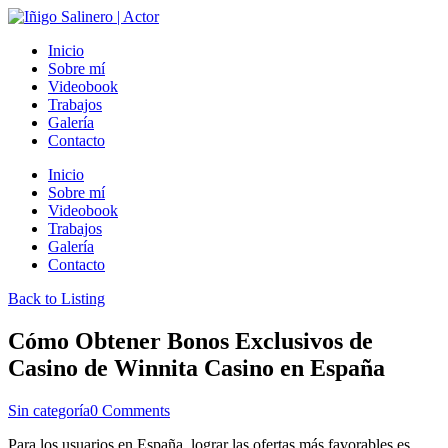
Inicio
Sobre mí
Videobook
Trabajos
Galería
Contacto
Inicio
Sobre mí
Videobook
Trabajos
Galería
Contacto
Back to Listing
Cómo Obtener Bonos Exclusivos de
Casino de Winnita Casino en España
Sin categoría
0 Comments
Para los usuarios en España, lograr las ofertas más favorables es