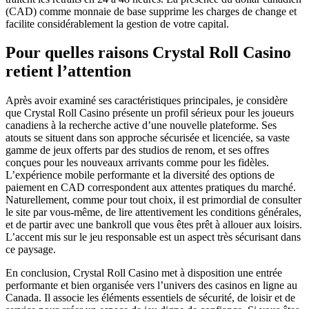
(CAD) comme monnaie de base supprime les charges de change et
facilite considérablement la gestion de votre capital.
Pour quelles raisons Crystal Roll Casino
retient l’attention
Après avoir examiné ses caractéristiques principales, je considère
que Crystal Roll Casino présente un profil sérieux pour les joueurs
canadiens à la recherche active d’une nouvelle plateforme. Ses
atouts se situent dans son approche sécurisée et licenciée, sa vaste
gamme de jeux offerts par des studios de renom, et ses offres
conçues pour les nouveaux arrivants comme pour les fidèles.
L’expérience mobile performante et la diversité des options de
paiement en CAD correspondent aux attentes pratiques du marché.
Naturellement, comme pour tout choix, il est primordial de consulter
le site par vous-même, de lire attentivement les conditions générales,
et de partir avec une bankroll que vous êtes prêt à allouer aux loisirs.
L’accent mis sur le jeu responsable est un aspect très sécurisant dans
ce paysage.
En conclusion, Crystal Roll Casino met à disposition une entrée
performante et bien organisée vers l’univers des casinos en ligne au
Canada. Il associe les éléments essentiels de sécurité, de loisir et de