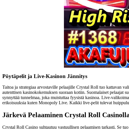
Pöytäpelit ja Live-Kasinon Jännitys
Taitoa ja strategiaa arvostaville pelaajille Crystal Roll tuo kattavan v
autenttisen kasinokokemuksen suoraan kotiin. Suomalaiset pelaajat suo
synnyttää tunnelmaa, joka muistuttaa fyysistä kasinoa. Live-valikoi
erikoisuuksia kuten Monopoly Live. Kaikki live-pelit tulevat huippul
Järkevä Pelaaminen Crystal Roll Casinoll
Crystal Roll Casino suhtautuu vastuullisen pelaamisen tarkasti. Se tuo 