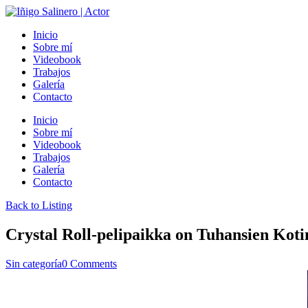
Inicio
Sobre mí
Videobook
Trabajos
Galería
Contacto
Inicio
Sobre mí
Videobook
Trabajos
Galería
Contacto
Back to Listing
Crystal Roll-pelipaikka on Tuhansien Koti
Sin categoría
0 Comments