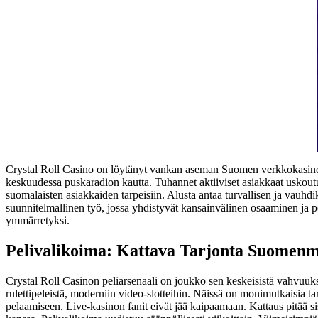
Crystal Roll Casino on löytänyt vankan aseman Suomen verkkokasin
keskuudessa puskaradion kautta. Tuhannet aktiiviset asiakkaat uskoutuv
suomalaisten asiakkaiden tarpeisiin. Alusta antaa turvallisen ja vauhdi
suunnitelmallinen työ, jossa yhdistyvät kansainvälinen osaaminen ja 
ymmärretyksi.
Pelivalikoima: Kattava Tarjonta Suomen
Crystal Roll Casinon peliarsenaali on joukko sen keskeisistä vahvuuksist
rulettipeleistä, moderniin video-slotteihin. Näissä on monimutkaisia tar
pelaamiseen. Live-kasinon fanit eivät jää kaipaamaan. Kattaus pitää sisäl