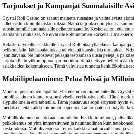
Tarjoukset ja Kampanjat Suomalaisille Asi
Crystal Roll Casino on saanut mainetta runsaista ja vaihtelevista aloitus
talletusedun kuin ilmaiskierroksia. Nämä tarjoukset on yleensä suunn
suosituimmille suomalaisille peliautomaateille. Keskeistä on, että etu
standardin mukaiset. Ne eivät ole kohtuuttoman korkeita. Ilmaiskierroks
Rekisteröityneille asiakkaille Crystal Roll pitää yllä elävää kampanja- 
pelikoneisiin, käteispalautuksia tai vieläpä kausittaisia turnauksia. N
jännittävänä. Ne innostavat pelaajia testaamaan uusia pelejä ja palkit
tarjota «Pelin viikonloppu» -promootion. Siinä tiettyyn peliryhmään ku
asiakkaiden kokemukseen. Tämä vahvistaa tunnetta henkilökohtaisest
Mobiilipelaaminen: Pelaa Missä ja Milloi
Moderni pelaaminen tapahtuu yhä enemmän mobiililaitteille. Crystal R
mobiiliselaimen kautta responsiivisella verkkosivustolla. Tämä merkitsee
älypuhelimella että tabletilla. Tämä joustavuus sopii erityisen hyvin 
merkitsee, että kaikki toiminnot sopeutuvat automaattisesti näytön kok
Mobiilikokemus on tarkkaan suunniteltu. Kaikki toiminnot, pelivalikko
pelikokemus on yhtä immersiivinen ja nautinnollinen kuin tietokoneell
keskuudessa. Mobiiliversiossa löytyy kaikki samat turvallisuus- ja vas
ympäristössä. Jopa live-kasinopelit toimivat moitteettomasti mobiililai