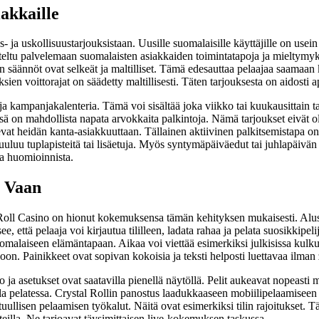
akkaille
- ja uskollisuustarjouksistaan. Uusille suomalaisille käyttäjille on usein 
iteltu palvelemaan suomalaisten asiakkaiden toimintatapoja ja mieltymy
jen säännöt ovat selkeät ja maltilliset. Tämä edesauttaa pelaajaa saamaa
ien voittorajat on säädetty maltillisesti. Täten tarjouksesta on aidosti a
ja kampanjakalenteria. Tämä voi sisältää joka viikko tai kuukausittain ta
iissä on mahdollista napata arvokkaita palkintoja. Nämä tarjoukset eivät
sevat heidän kanta-asiakkuuttaan. Tällainen aktiivinen palkitsemistapa 
uluu tuplapisteitä tai lisäetuja. Myös syntymäpäiväedut tai juhlapäivän
a huomioinnista.
n Vaan
oll Casino on hionut kokemuksensa tämän kehityksen mukaisesti. Alusta 
, että pelaaja voi kirjautua tililleen, ladata rahaa ja pelata suosikkipel
suomalaiseen elämäntapaan. Aikaa voi viettää esimerkiksi julkisissa kulk
oon. Painikkeet ovat sopivan kokoisia ja teksti helposti luettavaa ilma
 ja asetukset ovat saatavilla pienellä näytöllä. Pelit aukeavat nopeast
a pelatessa. Crystal Rollin panostus laadukkaaseen mobiilipelaamiseen o
tuullisen pelaamisen työkalut. Näitä ovat esimerkiksi tilin rajoitukset.
tteilla. Ne tarjoavat täysimittaisen live-kokemuksen taskussa.