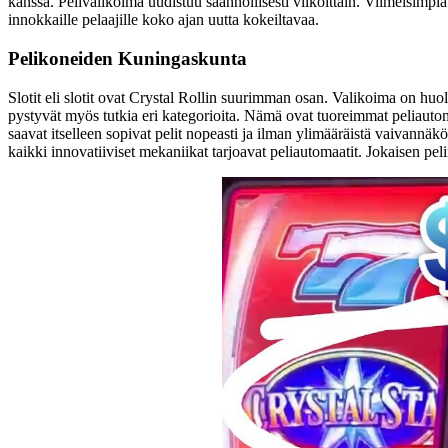
kanssa. Pelivalikoima uudistuu säännöllisesti viikoittain. Viimeisimp
innokkaille pelaajille koko ajan uutta kokeiltavaa.
Pelikoneiden Kuningaskunta
Slotit eli slotit ovat Crystal Rollin suurimman osan. Valikoima on huo
pystyvät myös tutkia eri kategorioita. Nämä ovat tuoreimmat peliautomaa
saavat itselleen sopivat pelit nopeasti ja ilman ylimääräistä vaivann
kaikki innovatiiviset mekaniikat tarjoavat peliautomaatit. Jokaisen peli