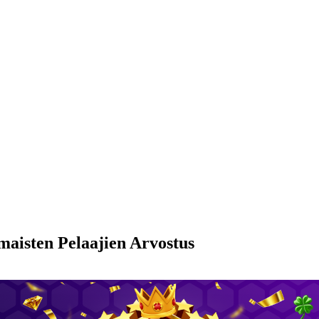
maisten Pelaajien Arvostus