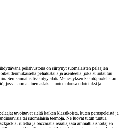
iihdyttävänä pelisivustona on siirtynyt suomalaisten pelaajien
 oikeudenmukaisella pelialustalla ja asenteella, joka suuntautuu
äviin. Sen kannatus lisääntyy alati. Menestyksen kääntöpuolella on
ö, jossa suomalainen asiakas tuntee olonsa odotetuksi ja
laajat tavoittavat sieltä kaiken klassikoista, kuten peruspeleistä ja
skandinaavisia tai suomalaisia teemoja. Ne luovat tutun tuntua
ckjackia, rulettia ja baccaratia reaaliajassa ammattilaishoitajien