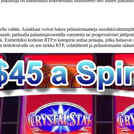
iä julkaisuja on mahdollista kokeilemaan suunnilleen heti niiden julkais
lella valittu. Asiakkaat voivat hakea peliautomaatteja suosikkivalmistaj
tit, parhaalla palautusprosentilla varustetut tai progressiiviset jättipo
äköä. Esimerkiksi korkean RTP:n kategoria auttaa pelaajia, jotka haluav
n tiedotesivulla on sen tarkka RTP, volatiliteetti ja peliautomaatin säänn