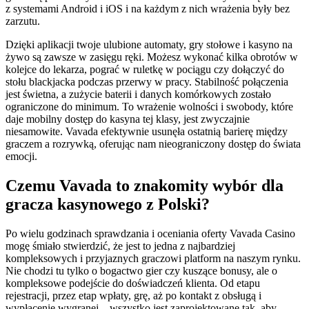
z systemami Android i iOS i na każdym z nich wrażenia były bez
zarzutu.
Dzięki aplikacji twoje ulubione automaty, gry stołowe i kasyno na
żywo są zawsze w zasięgu ręki. Możesz wykonać kilka obrotów w
kolejce do lekarza, pograć w ruletkę w pociągu czy dołączyć do
stołu blackjacka podczas przerwy w pracy. Stabilność połączenia
jest świetna, a zużycie baterii i danych komórkowych zostało
ograniczone do minimum. To wrażenie wolności i swobody, które
daje mobilny dostęp do kasyna tej klasy, jest zwyczajnie
niesamowite. Vavada efektywnie usunęła ostatnią barierę między
graczem a rozrywką, oferując nam nieograniczony dostęp do świata
emocji.
Czemu Vavada to znakomity wybór dla
gracza kasynowego z Polski?
Po wielu godzinach sprawdzania i oceniania oferty Vavada Casino
mogę śmiało stwierdzić, że jest to jedna z najbardziej
kompleksowych i przyjaznych graczowi platform na naszym rynku.
Nie chodzi tu tylko o bogactwo gier czy kuszące bonusy, ale o
kompleksowe podejście do doświadczeń klienta. Od etapu
rejestracji, przez etap wpłaty, grę, aż po kontakt z obsługą i
wypłacenie wygranej – wszystko jest zaprojektowane tak, aby