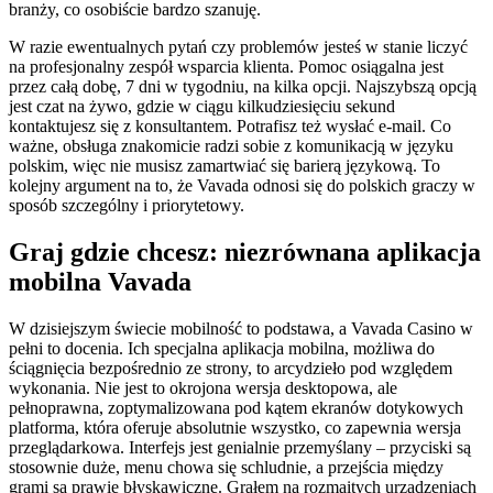
branży, co osobiście bardzo szanuję.
W razie ewentualnych pytań czy problemów jesteś w stanie liczyć
na profesjonalny zespół wsparcia klienta. Pomoc osiągalna jest
przez całą dobę, 7 dni w tygodniu, na kilka opcji. Najszybszą opcją
jest czat na żywo, gdzie w ciągu kilkudziesięciu sekund
kontaktujesz się z konsultantem. Potrafisz też wysłać e-mail. Co
ważne, obsługa znakomicie radzi sobie z komunikacją w języku
polskim, więc nie musisz zamartwiać się barierą językową. To
kolejny argument na to, że Vavada odnosi się do polskich graczy w
sposób szczególny i priorytetowy.
Graj gdzie chcesz: niezrównana aplikacja
mobilna Vavada
W dzisiejszym świecie mobilność to podstawa, a Vavada Casino w
pełni to docenia. Ich specjalna aplikacja mobilna, możliwa do
ściągnięcia bezpośrednio ze strony, to arcydzieło pod względem
wykonania. Nie jest to okrojona wersja desktopowa, ale
pełnoprawna, zoptymalizowana pod kątem ekranów dotykowych
platforma, która oferuje absolutnie wszystko, co zapewnia wersja
przeglądarkowa. Interfejs jest genialnie przemyślany – przyciski są
stosownie duże, menu chowa się schludnie, a przejścia między
grami są prawie błyskawiczne. Grałem na rozmaitych urządzeniach