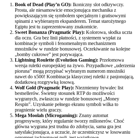
Book of Dead (Play’n GO):
Ikoniczny slot odkrywczy.
Prosta, ale niesamowicie emocjonująca mechanika z
powiększającym się symbolem specjalnym i gratisowymi
spinami z wybieranym ekspanderem. Temat starożytnego
Egiptu jest tu zaprezentowany znakomicie.
Sweet Bonanza (Pragmatic Play):
Kolorowa, słodka uczta
dla oczu. Gra bez linii płatności, z systemem wypłat za
kombinacje symboli i fenomenalnym mechanizmem
mnożników w rundzie bonusowej. Oczekiwanie na kolejne
„bomby cukrowe” jest porywająca.
Lightning Roulette (Evolution Gaming):
Przełomowa
wersja ruletki europejskiej na żywo. Przypadkowe „uderzenia
pioruna” mogą przypisać wybranym numerom mnożniki
nawet do x500! Kombinacja klasycznej ruletki z pasjonującą,
dodatkową rozgrywką losową.
Wolf Gold (Pragmatic Play):
Niezmienny bywalec list
bestsellerów. Świetny stosunek RTP do możliwości
wygranych, zwłaszcza w rundzie bonusowej „Money
Respin”. Uzyskanie pełnego ekranu symboli wilka to
pragnienie wielu graczy.
Mega Moolah (Microgaming):
Znany automat
progresywny, który regularnie tworzy milionerów. Choć
główna wygrana jest trudna do zdobycia, sama gra jest
satysfakcjonująca, a uczucie, że uczestniczysz w losowaniu
ogromnej jackpotowej puli, jest wyjątkowe.