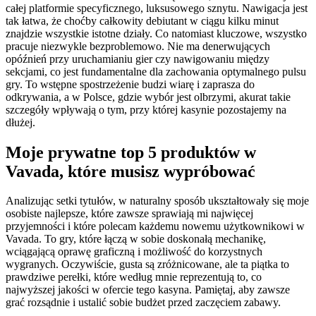
całej platformie specyficznego, luksusowego sznytu. Nawigacja jest
tak łatwa, że choćby całkowity debiutant w ciągu kilku minut
znajdzie wszystkie istotne działy. Co natomiast kluczowe, wszystko
pracuje niezwykle bezproblemowo. Nie ma denerwujących
opóźnień przy uruchamianiu gier czy nawigowaniu między
sekcjami, co jest fundamentalne dla zachowania optymalnego pulsu
gry. To wstępne spostrzeżenie budzi wiarę i zaprasza do
odkrywania, a w Polsce, gdzie wybór jest olbrzymi, akurat takie
szczegóły wpływają o tym, przy której kasynie pozostajemy na
dłużej.
Moje prywatne top 5 produktów w
Vavada, które musisz wypróbować
Analizując setki tytułów, w naturalny sposób ukształtowały się moje
osobiste najlepsze, które zawsze sprawiają mi najwięcej
przyjemności i które polecam każdemu nowemu użytkownikowi w
Vavada. To gry, które łączą w sobie doskonałą mechanikę,
wciągającą oprawę graficzną i możliwość do korzystnych
wygranych. Oczywiście, gusta są zróżnicowane, ale ta piątka to
prawdziwe perełki, które według mnie reprezentują to, co
najwyższej jakości w ofercie tego kasyna. Pamiętaj, aby zawsze
grać rozsądnie i ustalić sobie budżet przed zaczęciem zabawy.