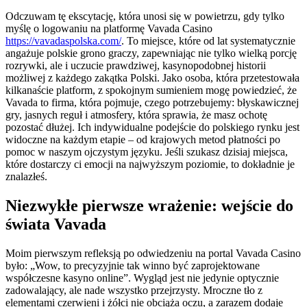
Odczuwam tę ekscytację, która unosi się w powietrzu, gdy tylko
myślę o logowaniu na platformę Vavada Casino
https://vavadaspolska.com/
. To miejsce, które od lat systematycznie
angażuje polskie grono graczy, zapewniając nie tylko wielką porcję
rozrywki, ale i uczucie prawdziwej, kasynopodobnej historii
możliwej z każdego zakątka Polski. Jako osoba, która przetestowała
kilkanaście platform, z spokojnym sumieniem mogę powiedzieć, że
Vavada to firma, która pojmuje, czego potrzebujemy: błyskawicznej
gry, jasnych reguł i atmosfery, która sprawia, że masz ochotę
pozostać dłużej. Ich indywidualne podejście do polskiego rynku jest
widoczne na każdym etapie – od krajowych metod płatności po
pomoc w naszym ojczystym języku. Jeśli szukasz dzisiaj miejsca,
które dostarczy ci emocji na najwyższym poziomie, to dokładnie je
znalazłeś.
Niezwykłe pierwsze wrażenie: wejście do
świata Vavada
Moim pierwszym refleksją po odwiedzeniu na portal Vavada Casino
było: „Wow, to precyzyjnie tak winno być zaprojektowane
współczesne kasyno online”. Wygląd jest nie jedynie optycznie
zadowalający, ale nade wszystko przejrzysty. Mroczne tło z
elementami czerwieni i żółci nie obciąża oczu, a zarazem dodaje