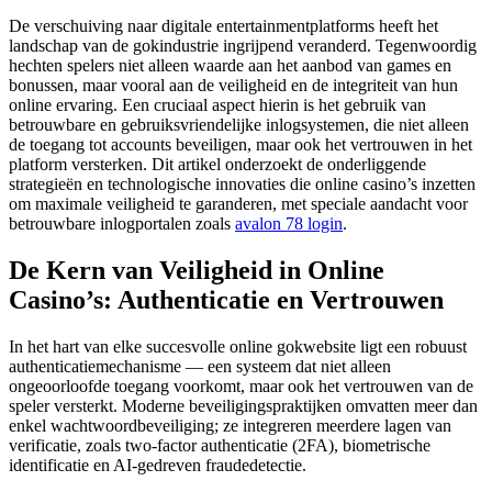
De verschuiving naar digitale entertainmentplatforms heeft het
landschap van de gokindustrie ingrijpend veranderd. Tegenwoordig
hechten spelers niet alleen waarde aan het aanbod van games en
bonussen, maar vooral aan de veiligheid en de integriteit van hun
online ervaring. Een cruciaal aspect hierin is het gebruik van
betrouwbare en gebruiksvriendelijke inlogsystemen, die niet alleen
de toegang tot accounts beveiligen, maar ook het vertrouwen in het
platform versterken. Dit artikel onderzoekt de onderliggende
strategieën en technologische innovaties die online casino’s inzetten
om maximale veiligheid te garanderen, met speciale aandacht voor
betrouwbare inlogportalen zoals
avalon 78 login
.
De Kern van Veiligheid in Online
Casino’s: Authenticatie en Vertrouwen
In het hart van elke succesvolle online gokwebsite ligt een robuust
authenticatiemechanisme — een systeem dat niet alleen
ongeoorloofde toegang voorkomt, maar ook het vertrouwen van de
speler versterkt. Moderne beveiligingspraktijken omvatten meer dan
enkel wachtwoordbeveiliging; ze integreren meerdere lagen van
verificatie, zoals two-factor authenticatie (2FA), biometrische
identificatie en AI-gedreven fraudedetectie.