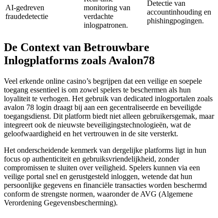
Detectie van
AI-gedreven
monitoring van
accountinhouding en
fraudedetectie
verdachte
phishingpogingen.
inlogpatronen.
De Context van Betrouwbare
Inlogplatforms zoals Avalon78
Veel erkende online casino’s begrijpen dat een veilige en soepele
toegang essentieel is om zowel spelers te beschermen als hun
loyaliteit te verhogen. Het gebruik van dedicated inlogportalen zoals
avalon 78 login draagt bij aan een gecentraliseerde en beveiligde
toegangsdienst. Dit platform biedt niet alleen gebruikersgemak, maar
integreert ook de nieuwste beveiligingstechnologieën, wat de
geloofwaardigheid en het vertrouwen in de site versterkt.
Het onderscheidende kenmerk van dergelijke platforms ligt in hun
focus op authenticiteit en gebruiksvriendelijkheid, zonder
compromissen te sluiten over veiligheid. Spelers kunnen via een
veilige portal snel en gerustgesteld inloggen, wetende dat hun
persoonlijke gegevens en financiële transacties worden beschermd
conform de strengste normen, waaronder de AVG (Algemene
Verordening Gegevensbescherming).