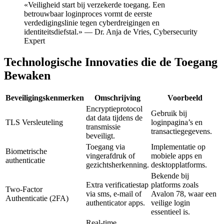
«Veiligheid start bij verzekerde toegang. Een
betrouwbaar loginproces vormt de eerste
verdedigingslinie tegen cyberdreigingen en
identiteitsdiefstal.» — Dr. Anja de Vries, Cybersecurity
Expert
Technologische Innovaties die de Toegang
Bewaken
Beveiligingskenmerken
Omschrijving
Voorbeeld
Encryptieprotocol
Gebruik bij
dat data tijdens de
TLS Versleuteling
loginpagina’s en
transmissie
transactiegegevens.
beveiligt.
Toegang via
Implementatie op
Biometrische
vingerafdruk of
mobiele apps en
authenticatie
gezichtsherkenning.
desktopplatforms.
Bekende bij
Extra verificatiestap
platforms zoals
Two-Factor
via sms, e-mail of
Avalon 78, waar een
Authenticatie (2FA)
authenticator apps.
veilige login
essentieel is.
Real-time