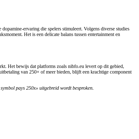
 dopamine-ervaring die spelers stimuleert. Volgens diverse studies
ksmoment. Het is een delicate balans tussen entertainment en
kt. Het bewijs dat platforms zoals nibfo.eu levert op dit gebied,
itbetaling van 250× of meer bieden, blijft een krachtige component
R symbol pays 250x» uitgebreid wordt besproken.