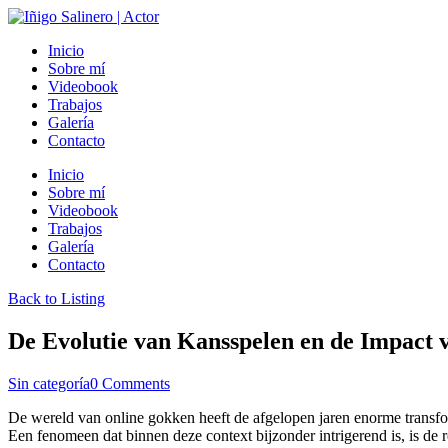
Inicio
Sobre mí
Videobook
Trabajos
Galería
Contacto
Inicio
Sobre mí
Videobook
Trabajos
Galería
Contacto
Back to Listing
De Evolutie van Kansspelen en de Impact v
Sin categoría
0 Comments
De wereld van online gokken heeft de afgelopen jaren enorme transfo
Een fenomeen dat binnen deze context bijzonder intrigerend is, is de 