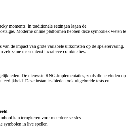
ucky moments. In traditionele settingen lagen de
 nostalgie. Moderne online platformen hebben deze symboliek weten te
js van de impact van grote variabele uitkomsten op de spelerervaring.
n zeldzame maar uiterst lucratieve combinaties.
ogelijkheden. De nieuwste RNG-implementaties, zoals die te vinden op
lijkheid. Deze instanties bieden ook uitgebreide tests en
eeld
ymbool kan terugkeren voor meerdere sessies
le symbolen in live spellen