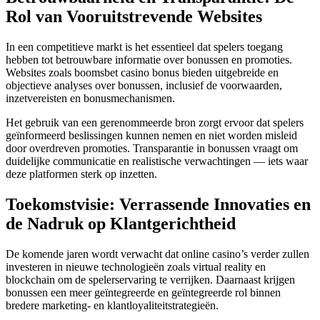
Rol van Vooruitstrevende Websites
In een competitieve markt is het essentieel dat spelers toegang
hebben tot betrouwbare informatie over bonussen en promoties.
Websites zoals boomsbet casino bonus bieden uitgebreide en
objectieve analyses over bonussen, inclusief de voorwaarden,
inzetvereisten en bonusmechanismen.
Het gebruik van een gerenommeerde bron zorgt ervoor dat spelers
geïnformeerd beslissingen kunnen nemen en niet worden misleid
door overdreven promoties. Transparantie in bonussen vraagt om
duidelijke communicatie en realistische verwachtingen — iets waar
deze platformen sterk op inzetten.
Toekomstvisie: Verrassende Innovaties en
de Nadruk op Klantgerichtheid
De komende jaren wordt verwacht dat online casino’s verder zullen
investeren in nieuwe technologieën zoals virtual reality en
blockchain om de spelerservaring te verrijken. Daarnaast krijgen
bonussen een meer geïntegreerde en geïntegreerde rol binnen
bredere marketing- en klantloyaliteitstrategieën.