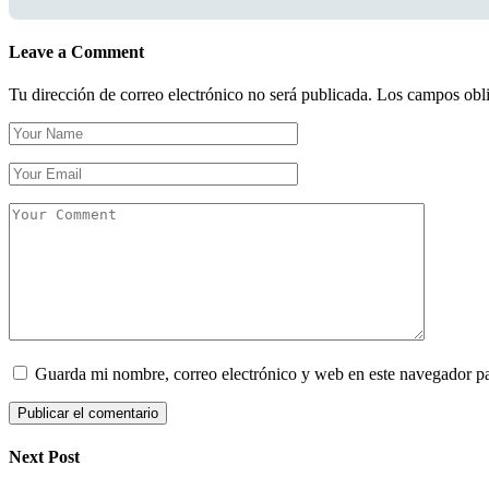
Leave a Comment
Tu dirección de correo electrónico no será publicada.
Los campos obli
Guarda mi nombre, correo electrónico y web en este navegador p
Next Post