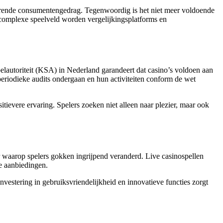
derende consumentengedrag. Tegenwoordig is het niet meer voldoende
it complexe speelveld worden vergelijkingsplatforms en
pelautoriteit (KSA) in Nederland garandeert dat casino’s voldoen aan
 periodieke audits ondergaan en hun activiteiten conform de wet
itievere ervaring. Spelers zoeken niet alleen naar plezier, maar ook
er waarop spelers gokken ingrijpend veranderd. Live casinospellen
de aanbiedingen.
vestering in gebruiksvriendelijkheid en innovatieve functies zorgt