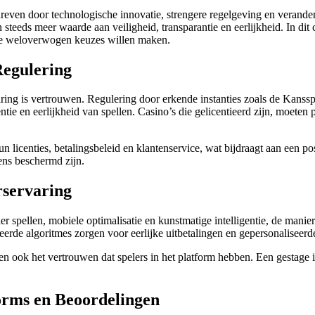
dreven door technologische innovatie, strengere regelgeving en veran
n steeds meer waarde aan veiligheid, transparantie en eerlijkheid. In d
die weloverwogen keuzes willen maken.
Regulering
aring is vertrouwen. Regulering door erkende instanties zoals de Kanss
tie en eerlijkheid van spellen. Casino’s die gelicentieerd zijn, moeten
 licenties, betalingsbeleid en klantenservice, wat bijdraagt aan een pos
ens beschermd zijn.
rservaring
r spellen, mobiele optimalisatie en kunstmatige intelligentie, de mani
eerde algoritmes zorgen voor eerlijke uitbetalingen en gepersonaliseer
n ook het vertrouwen dat spelers in het platform hebben. Een gestage in
forms en Beoordelingen