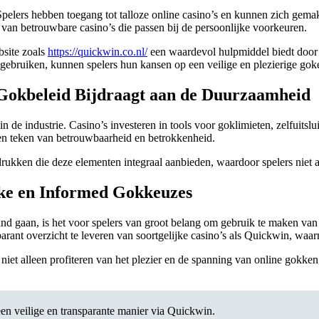
. Spelers hebben toegang tot talloze online casino’s en kunnen zich gem
n van betrouwbare casino’s die passen bij de persoonlijke voorkeuren.
bsite zoals
https://quickwin.co.nl/
een waardevol hulpmiddel biedt door ve
gebruiken, kunnen spelers hun kansen op een veilige en plezierige goke
Gokbeleid Bijdraagt aan de Duurzaamheid
 de industrie. Casino’s investeren in tools voor goklimieten, zelfuit
een teken van betrouwbaarheid en betrokkenheid.
adrukken die deze elementen integraal aanbieden, waardoor spelers nie
jke en Informed Gokkeuzes
and gaan, is het voor spelers van groot belang om gebruik te maken van
sparant overzicht te leveren van soortgelijke casino’s als Quickwin, w
rs niet alleen profiteren van het plezier en de spanning van online gokk
en veilige en transparante manier via Quickwin.