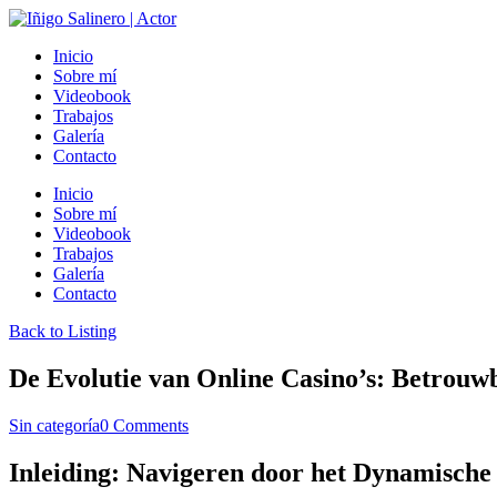
Inicio
Sobre mí
Videobook
Trabajos
Galería
Contacto
Inicio
Sobre mí
Videobook
Trabajos
Galería
Contacto
Back to Listing
De Evolutie van Online Casino’s: Betrouwb
Sin categoría
0 Comments
Inleiding: Navigeren door het Dynamisch