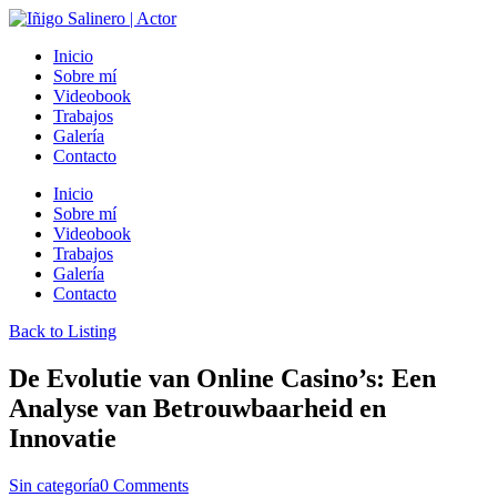
Inicio
Sobre mí
Videobook
Trabajos
Galería
Contacto
Inicio
Sobre mí
Videobook
Trabajos
Galería
Contacto
Back to Listing
De Evolutie van Online Casino’s: Een
Analyse van Betrouwbaarheid en
Innovatie
Sin categoría
0 Comments