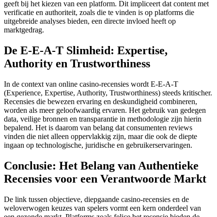
geeft bij het kiezen van een platform. Dit impliceert dat content met
verificatie en authoriteit, zoals die te vinden is op platforms die
uitgebreide analyses bieden, een directe invloed heeft op
marktgedrag.
De E-E-A-T Slimheid: Expertise,
Authority en Trustworthiness
In de context van online casino-recensies wordt E-E-A-T
(Experience, Expertise, Authority, Trustworthiness) steeds kritischer.
Recensies die bewezen ervaring en deskundigheid combineren,
worden als meer geloofwaardig ervaren. Het gebruik van gedegen
data, veilige bronnen en transparantie in methodologie zijn hierin
bepalend. Het is daarom van belang dat consumenten reviews
vinden die niet alleen oppervlakkig zijn, maar die ook de diepte
ingaan op technologische, juridische en gebruikerservaringen.
Conclusie: Het Belang van Authentieke
Recensies voor een Verantwoorde Markt
De link tussen objectieve, diepgaande casino-recensies en de
weloverwogen keuzes van spelers vormt een kern onderdeel van
een gezonde markt. Platforms zoals felice bet recensie bieden de