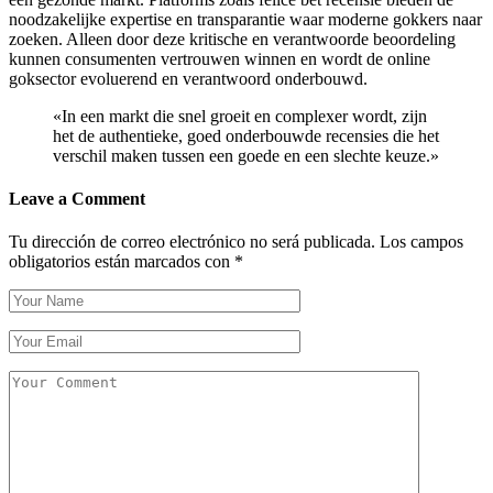
noodzakelijke expertise en transparantie waar moderne gokkers naar
zoeken. Alleen door deze kritische en verantwoorde beoordeling
kunnen consumenten vertrouwen winnen en wordt de online
goksector evoluerend en verantwoord onderbouwd.
«In een markt die snel groeit en complexer wordt, zijn
het de authentieke, goed onderbouwde recensies die het
verschil maken tussen een goede en een slechte keuze.»
Leave a Comment
Tu dirección de correo electrónico no será publicada.
Los campos
obligatorios están marcados con
*