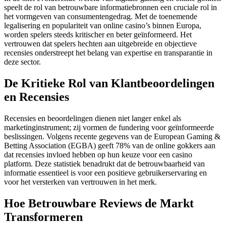
speelt de rol van betrouwbare informatiebronnen een cruciale rol in
het vormgeven van consumentengedrag. Met de toenemende
legalisering en populariteit van online casino’s binnen Europa,
worden spelers steeds kritischer en beter geïnformeerd. Het
vertrouwen dat spelers hechten aan uitgebreide en objectieve
recensies onderstreept het belang van expertise en transparantie in
deze sector.
De Kritieke Rol van Klantbeoordelingen
en Recensies
Recensies en beoordelingen dienen niet langer enkel als
marketinginstrument; zij vormen de fundering voor geïnformeerde
beslissingen. Volgens recente gegevens van de European Gaming &
Betting Association (EGBA) geeft 78% van de online gokkers aan
dat recensies invloed hebben op hun keuze voor een casino
platform. Deze statistiek benadrukt dat de betrouwbaarheid van
informatie essentieel is voor een positieve gebruikerservaring en
voor het versterken van vertrouwen in het merk.
Hoe Betrouwbare Reviews de Markt
Transformeren