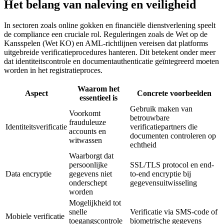
Het belang van naleving en veiligheid
In sectoren zoals online gokken en financiële dienstverlening speelt
de compliance een cruciale rol. Reguleringen zoals de Wet op de
Kansspelen (Wet KO) en AML-richtlijnen vereisen dat platforms
uitgebreide verificatieprocedures hanteren. Dit betekent onder meer
dat identiteitscontrole en documentauthenticatie geïntegreerd moeten
worden in het registratieproces.
Waarom het
Aspect
Concrete voorbeelden
essentieel is
Gebruik maken van
Voorkomt
betrouwbare
frauduleuze
Identiteitsverificatie
verificatiepartners die
accounts en
documenten controleren op
witwassen
echtheid
Waarborgt dat
persoonlijke
SSL/TLS protocol en end-
Data encryptie
gegevens niet
to-end encryptie bij
onderschept
gegevensuitwisseling
worden
Mogelijkheid tot
snelle
Verificatie via SMS-code of
Mobiele verificatie
toegangscontrole
biometrische gegevens