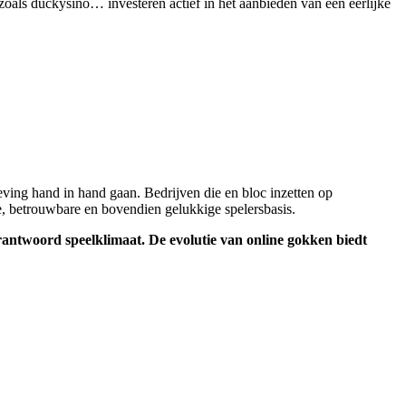
oals duckysino… investeren actief in het aanbieden van een eerlijke
eving hand in hand gaan. Bedrijven die en bloc inzetten op
ge, betrouwbare en bovendien gelukkige spelersbasis.
verantwoord speelklimaat. De evolutie van online gokken biedt