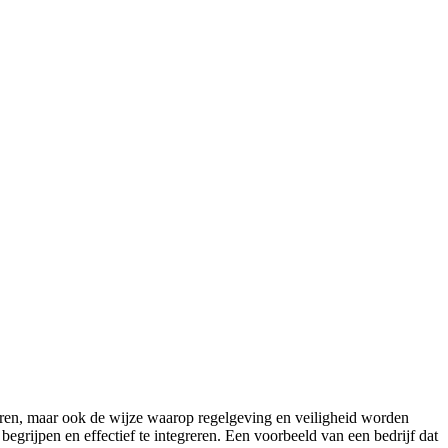
eren, maar ook de wijze waarop regelgeving en veiligheid worden
 begrijpen en effectief te integreren. Een voorbeeld van een bedrijf dat