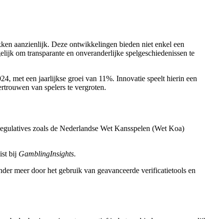
okken aanzienlijk. Deze ontwikkelingen bieden niet enkel een
elijk om transparante en onveranderlijke spelgeschiedenissen te
4, met een jaarlijkse groei van 11%. Innovatie speelt hierin een
ertrouwen van spelers te vergroten.
Regulatives zoals de Nederlandse Wet Kansspelen (Wet Koa)
ist bij
GamblingInsights
.
nder meer door het gebruik van geavanceerde verificatietools en