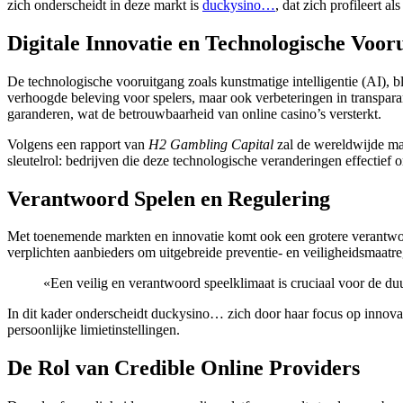
zich onderscheidt in deze markt is
duckysino…
, dat zich profileert a
Digitale Innovatie en Technologische Voor
De technologische vooruitgang zoals kunstmatige intelligentie (AI), b
verhoogde beleving voor spelers, maar ook verbeteringen in transpara
garanderen, wat de betrouwbaarheid van online casino’s versterkt.
Volgens een rapport van
H2 Gambling Capital
zal de wereldwijde mar
sleutelrol: bedrijven die deze technologische veranderingen effectief
Verantwoord Spelen en Regulering
Met toenemende markten en innovatie komt ook een grotere verantwo
verplichten aanbieders om uitgebreide preventie- en veiligheidsmaatr
«Een veilig en verantwoord speelklimaat is cruciaal voor de duu
In dit kader onderscheidt duckysino… zich door haar focus op innovat
persoonlijke limietinstellingen.
De Rol van Credible Online Providers