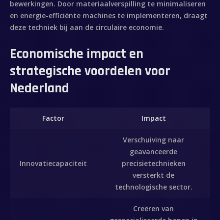
bewerkingen. Door materiaalverspilling te minimaliseren
Inicio
en energie-efficiënte machines te implementeren, draagt
deze techniek bij aan de circulaire economie.
Sobre mí
Economische impact en
Videobook
strategische voordelen voor
Nederland
Trabajos
Galería
Factor
Impact
Contacto
Verschuiving naar
geavanceerde
Innovatiecapaciteit
precisietechnieken
versterkt de
technologische sector.
Creëren van