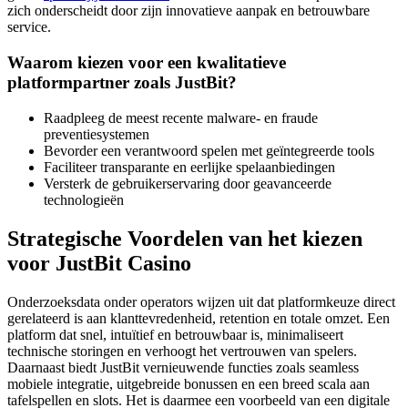
zich onderscheidt door zijn innovatieve aanpak en betrouwbare
service.
Waarom kiezen voor een kwalitatieve
platformpartner zoals JustBit?
Raadpleeg de meest recente malware- en fraude
preventiesystemen
Bevorder een verantwoord spelen met geïntegreerde tools
Faciliteer transparante en eerlijke spelaanbiedingen
Versterk de gebruikerservaring door geavanceerde
technologieën
Strategische Voordelen van het kiezen
voor JustBit Casino
Onderzoeksdata onder operators wijzen uit dat platformkeuze direct
gerelateerd is aan klanttevredenheid, retention en totale omzet. Een
platform dat snel, intuïtief en betrouwbaar is, minimaliseert
technische storingen en verhoogt het vertrouwen van spelers.
Daarnaast biedt JustBit vernieuwende functies zoals seamless
mobiele integratie, uitgebreide bonussen en een breed scala aan
tafelspellen en slots. Het is daarmee een voorbeeld van een digitale