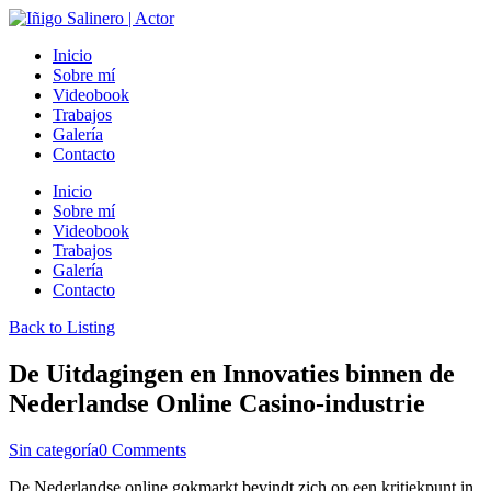
Inicio
Sobre mí
Videobook
Trabajos
Galería
Contacto
Inicio
Sobre mí
Videobook
Trabajos
Galería
Contacto
Back to Listing
De Uitdagingen en Innovaties binnen de
Nederlandse Online Casino-industrie
Sin categoría
0 Comments
De Nederlandse online gokmarkt bevindt zich op een kritiekpunt in