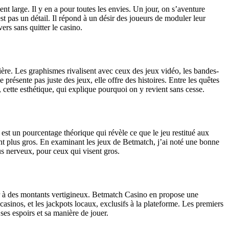
nt large. Il y en a pour toutes les envies. Un jour, on s’aventure
pas un détail. Il répond à un désir des joueurs de moduler leur
vers sans quitter le casino.
tière. Les graphismes rivalisent avec ceux des jeux vidéo, les bandes-
résente pas juste des jeux, elle offre des histoires. Entre les quêtes
, cette esthétique, qui explique pourquoi on y revient sans cesse.
est un pourcentage théorique qui révèle ce que le jeu restitué aux
vent plus gros. En examinant les jeux de Betmatch, j’ai noté une bonne
lus nerveux, pour ceux qui visent gros.
per à des montants vertigineux. Betmatch Casino en propose une
casinos, et les jackpots locaux, exclusifs à la plateforme. Les premiers
ses espoirs et sa manière de jouer.