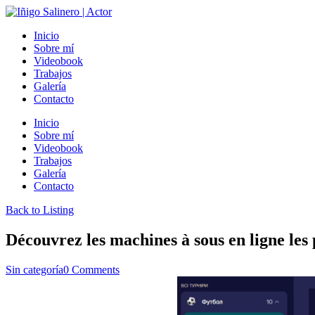
Inicio
Sobre mí
Videobook
Trabajos
Galería
Contacto
Inicio
Sobre mí
Videobook
Trabajos
Galería
Contacto
Back to Listing
Découvrez les machines à sous en ligne le
Sin categoría
0 Comments