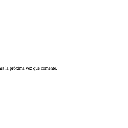
ara la próxima vez que comente.