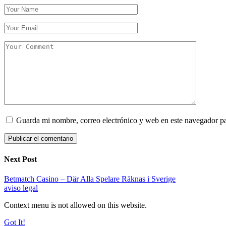
Guarda mi nombre, correo electrónico y web en este navegador p
Next Post
Betmatch Casino – Där Alla Spelare Räknas i Sverige
aviso legal
Context menu is not allowed on this website.
Got It!