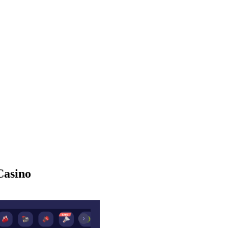
Casino