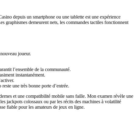
 Casino depuis un smartphone ou une tablette est une expérience
Les graphismes demeurent nets, les commandes tactiles fonctionnent
e nouveau joueur.
garantit l’ensemble de la communauté.
uasiment instantanément.
activer.
o reste une très bonne porte d’entrée.
odernes et une compatibilité mobile sans faille. Mon examen révèle une
les jackpots colossaux ou par les récits des machines à volatilité
sse fiable pour les amateurs de jeux en ligne.