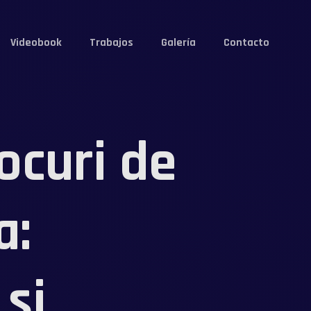
Videobook
Trabajos
Galería
Contacto
ocuri de
a:
și