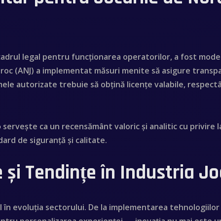
cadrul legal pentru funcționarea operatorilor, a fost mode
roc (ANJ) a implementat măsuri menite să asigure transpar
rmele autorizate trebuie să obțină licențe valabile, respe
o
servește ca un recensământ valoric și analitic cu privire l
dard de siguranță și calitate.
 și Tendințe în Industria Jo
l în evoluția sectorului. De la implementarea tehnologiilor