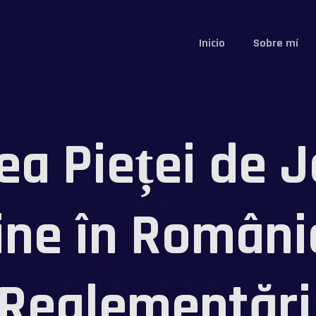
Inicio
Sobre mí
ea Pieței de J
ine în Români
 Reglementări 