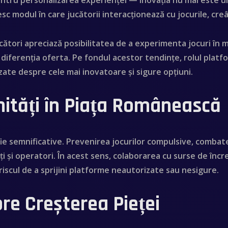
 pentru personalizarea experienței — inovația nu mai este un 
sc modul în care jucătorii interacționează cu jocurile, cre
cători apreciază posibilitatea de a experimenta jocuri în me
i diferenția oferta. Pe fondul acestor tendințe, rolul pl
izate despre cele mai inovatoare și sigure opțiuni.
nități în Piața Românească
fie semnificative. Prevenirea jocurilor compulsive, combate
ăți și operatori. În acest sens, colaborarea cu surse de î
riscul de a sprijini platforme neautorizate sau nesigure.
pre Creșterea Pieței