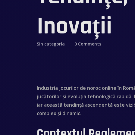
Inovații
Sin categoría
0 Comments
Industria jocurilor de noroc online în Rom
jucătorilor și evoluția tehnologică rapidă.
iar această tendință ascendentă este vizib
complex și dinamic.
Contextul Reglement