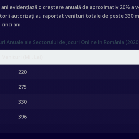
i ani evidențiază o creștere anuală de
aproximativ 20%
a v
torii autorizați au raportat venituri totale de peste
330 mi
cinci ani.
uri Anuale ale Sectorului de Jocuri Online în România (2020
Venituri (Mil. Lei)
220
275
330
396