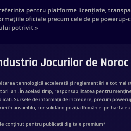
preferința pentru platforme licențiate, transpa
formațiile oficiale precum cele de pe powerup-
lui potrivit.»
Industria Jocurilor de Noro
tarea tehnologică accelerată și reglementările tot mai st
orii ani. În același timp, responsabilitatea pentru mențin
plicați. Sursele de informații de încredere, precum powerup
striei în ansamblu, consolidând poziția României pe harta e
 de conținut pentru publicații digitale premium*