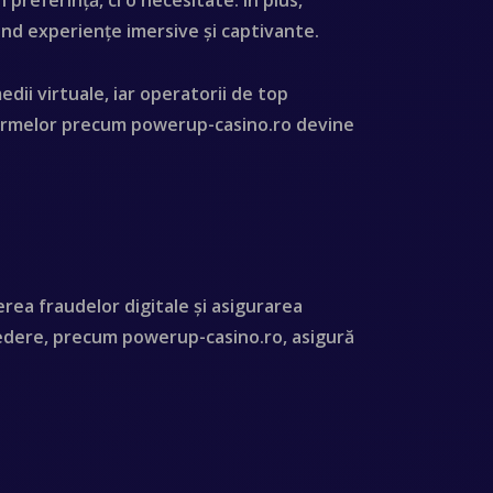
preferință, ci o necesitate. În plus,
ând experiențe imersive și captivante.
dii virtuale, iar operatorii de top
atformelor precum powerup-casino.ro devine
rea fraudelor digitale și asigurarea
ncredere, precum powerup-casino.ro, asigură