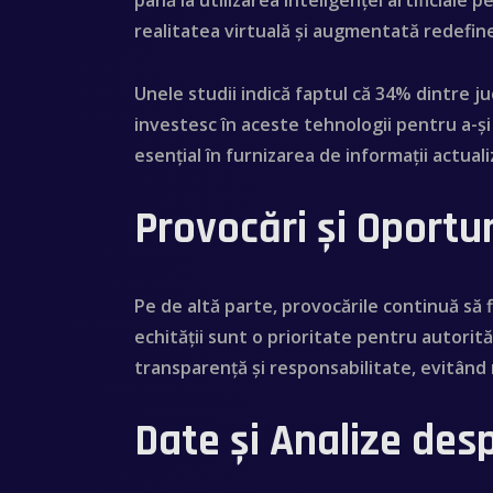
până la utilizarea inteligenței artificiale
realitatea virtuală și augmentată redefine
Unele studii indică faptul că 34% dintre ju
investesc în aceste tehnologii pentru a-ș
esențial în furnizarea de informații actual
Provocări și Oportu
Pe de altă parte, provocările continuă să 
echității sunt o prioritate pentru autorit
transparență și responsabilitate, evitând 
Date și Analize des