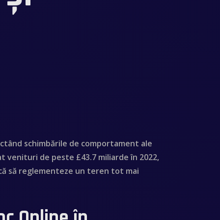
eflectând schimbările de comportament ale
rat venituri de peste
£43.7 miliarde
în 2022,
earcă să reglementeze un teren tot mai
c Online în