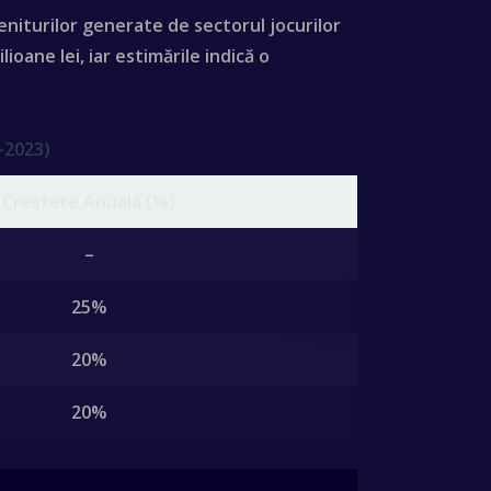
eniturilor generate de sectorul jocurilor
lioane lei
, iar estimările indică o
-2023)
Creștere Anuală (%)
–
25%
20%
20%