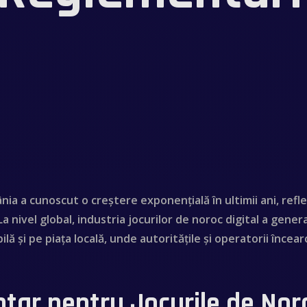
ânia a cunoscut o creștere exponențială în ultimii ani, r
 La nivel global, industria jocurilor de noroc digital a gene
ilă și pe piața locală, unde autoritățile și operatorii înc
ar pentru Jocurile de Noro