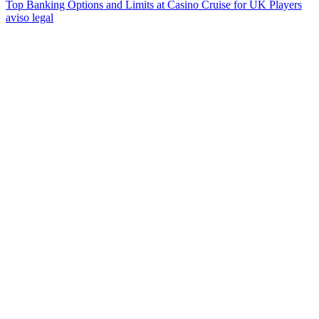
Top Banking Options and Limits at Casino Cruise for UK Players
aviso legal
Context menu is not allowed on this website.