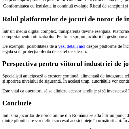
Conformitatea cu legislația în continuă evoluție
Riscul de sancțiuni și
Rolul platformelor de jocuri de noroc de în
Într-un mediu digital complex, transparența devine esențială. Platform
comportamentul utilizatorilor. Pentru a sprijini jucătorii în gestionare
De exemplu, posibilitatea de a
vezi detalii aici
despre platforme de încr
legală și în protecția oferită de astfel de site-uri.
Perspectiva pentru viitorul industriei de 
Specialiștii anticipează o creștere continuă, alimentată de integrarea t
și sporirea nivelului de sigurantă. În același timp, autoritățile vor con
Este vital ca operatorii să se alinieze acestor tendințe și să investeas
Concluzie
Industria jocurilor de noroc online din România se află într-un punct de 
dintre pilonii care vor defini succesul acestei piețe în următorii ani. În