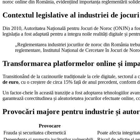
noroc online din România, evidențiind importanța reglementării solide pe
Contextul legislative al industriei de jocu
Din 2010, Autoritatea Națională pentru Jocuri de Noroc (ONJN) a fost 
legislația a fost adaptată pentru a integra noile realități digitale și pen
„Reglementarea industriei jocurilor de noroc din România trebui
reglementare, Institutul Național de Cercetare în Jocuri de Noro
Transformarea platformelor online și impa
Transitionând de la cazinourile tradiționale la cele digitale, sectorul
de euro
, cu o creștere de circa 15% față de anul precedent, conform 
Un factor-cheie în această tranziție a fost adoptarea tehnologiilor av
garantează corectitudinea și aleatorietatea jocurilor efectuate online, c
Provocări majore pentru industrie și autor
Provocare
Frauda și securitatea cibernetică
Poate afecta integritat
Dependența și protecția jucătorilor vulnerabili
Riscul de adicție și p