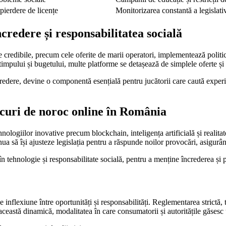
 pierdere de licențe
Monitorizarea constantă a legislativ
credere și responsabilitatea socială
e credibile, precum cele oferite de marii operatori, implementează polit
a timpului și bugetului, multe platforme se detașează de simplele oferte ș
edere, devine o componentă esențială pentru jucătorii care caută experien
jocuri de noroc online în România
ehnologiilor inovative precum blockchain, inteligența artificială și reali
tinua să își ajusteze legislația pentru a răspunde noilor provocări, asigur
că în tehnologie și responsabilitate socială, pentru a menține încrederea ș
inflexiune între oportunități și responsabilități. Reglementarea strictă, t
 această dinamică, modalitatea în care consumatorii și autoritățile găsesc 