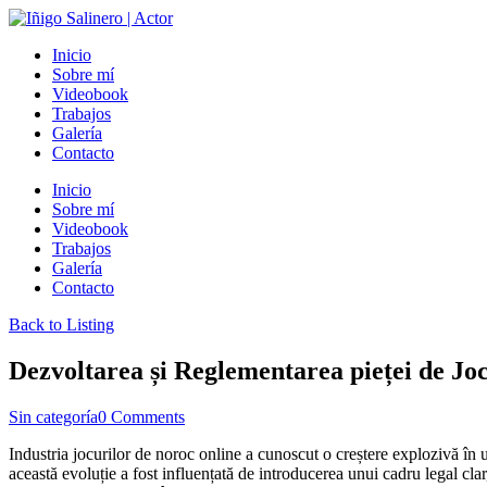
Inicio
Sobre mí
Videobook
Trabajos
Galería
Contacto
Inicio
Sobre mí
Videobook
Trabajos
Galería
Contacto
Back to Listing
Dezvoltarea și Reglementarea pieței de Joc
Sin categoría
0 Comments
Industria jocurilor de noroc online a cunoscut o creștere explozivă în ul
această evoluție a fost influențată de introducerea unui cadru legal clar