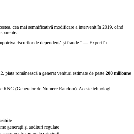
stea, cea mai semnificativă modificare a intervenit în 2019, când
nsparente.
mpotriva riscurilor de dependență și fraude.” — Expert în
022, piața românească a generat venituri estimate de peste
200 milioane
ritmii de RNG (Generator de Numere Random). Aceste tehnologii
osibile
me generații și audituri regulate
de acces pentru anumite categorii