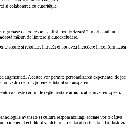
ei și colaborarea cu autoritățile
ici riguroase de joc responsabil și monitorizează în mod continuu
i adoptă măsuri de limitare și autoexcludere.
țe sigure și regulate, întrucât ei pot avea încredere în conformitatea
tatea augmentată. Acestea vor permite personalizarea experienței de joc
ând un cadru de funcționare echitabil și transparent.
i pentru a crește cadrul de reglementare armonizat la nivel european.
ehnologiile avansate și cultura responsabilității sociale vor fi câțiva
un parteneriat echilibrat va determina viitorul sustenabil al industriei.