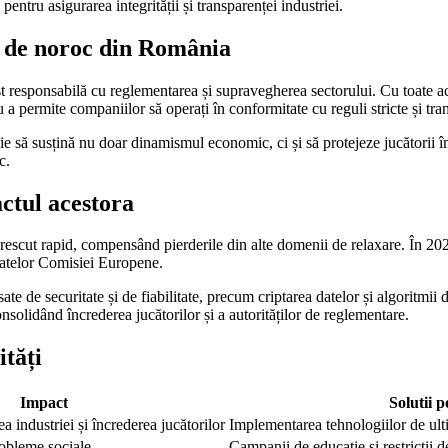
ntru asigurarea integrității și transparenței industriei.
ri de noroc din România
responsabilă cu reglementarea și supravegherea sectorului. Cu toate ace
tru a permite companiilor să operați în conformitate cu reguli stricte și tra
e să susțină nu doar dinamismul economic, ci și să protejeze jucătorii î
c.
ctul acestora
 a crescut rapid, compensând pierderile din alte domenii de relaxare. În 2
datelor Comisiei Europene.
ansate de securitate și de fiabilitate, precum criptarea datelor și algo
onsolidând încrederea jucătorilor și a autorităților de reglementare.
ități
Impact
Solutii p
ea industriei și încrederea jucătorilor
Implementarea tehnologiilor de ulti
robleme sociale
Campanii de educație și restricții 