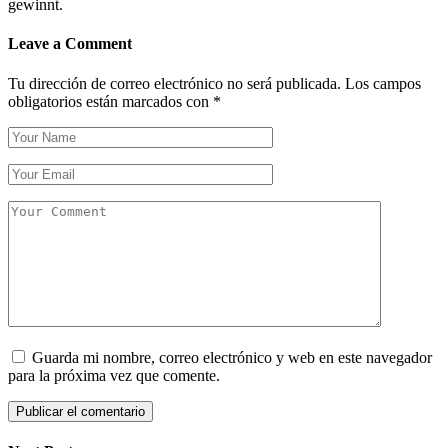
gewinnt.
Leave a Comment
Tu dirección de correo electrónico no será publicada.
Los campos
obligatorios están marcados con
*
Guarda mi nombre, correo electrónico y web en este navegador
para la próxima vez que comente.