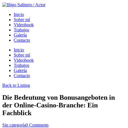
Inicio
Sobre mí
Videobook
Trabajos
Galería
Contacto
Inicio
Sobre mí
Videobook
Trabajos
Galería
Contacto
Back to Listing
Die Bedeutung von Bonusangeboten in
der Online-Casino-Branche: Ein
Fachblick
Sin categoría
0 Comments