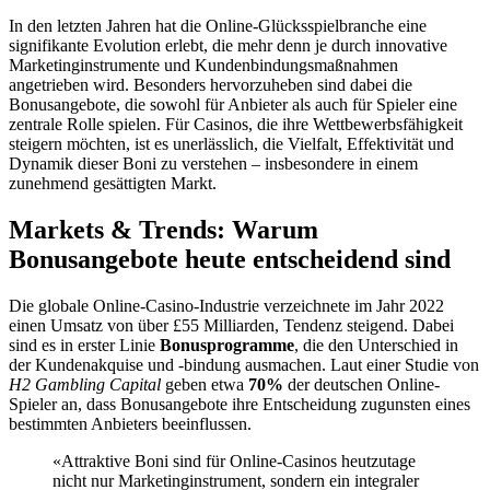
In den letzten Jahren hat die Online-Glücksspielbranche eine
signifikante Evolution erlebt, die mehr denn je durch innovative
Marketinginstrumente und Kundenbindungsmaßnahmen
angetrieben wird. Besonders hervorzuheben sind dabei die
Bonusangebote, die sowohl für Anbieter als auch für Spieler eine
zentrale Rolle spielen. Für Casinos, die ihre Wettbewerbsfähigkeit
steigern möchten, ist es unerlässlich, die Vielfalt, Effektivität und
Dynamik dieser Boni zu verstehen – insbesondere in einem
zunehmend gesättigten Markt.
Markets & Trends: Warum
Bonusangebote heute entscheidend sind
Die globale Online-Casino-Industrie verzeichnete im Jahr 2022
einen Umsatz von über
£55 Milliarden
, Tendenz steigend. Dabei
sind es in erster Linie
Bonusprogramme
, die den Unterschied in
der Kundenakquise und -bindung ausmachen. Laut einer Studie von
H2 Gambling Capital
geben etwa
70%
der deutschen Online-
Spieler an, dass Bonusangebote ihre Entscheidung zugunsten eines
bestimmten Anbieters beeinflussen.
«Attraktive Boni sind für Online-Casinos heutzutage
nicht nur Marketinginstrument, sondern ein integraler