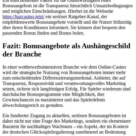
Ein entscheidender Faktor für die Glaubwürdigkeit eines
Bonusangebots ist die Transparenz hinsichtlich Umsatzbedingungen
und möglichen Einschränkungen. Hierbei ist die Webseite
https://hazcasino.jetzt/
ein seriöser Ratgeber-Kanal, der
empfehlenswerte Bonusangebote vorstellt und die Nutzer frühzeitig
über deren Konditionen informiert. Sie können dort bequem den
passenden Bonus finden und Bonus holen.
Fazit: Bonusangebote als Aushängeschild
der Branche
In einer wettbewerbsintensiven Branche wie dem Online-Casino
wird die strategische Nutzung von Bonusangeboten immer mehr
zum entscheidenden Differenzierungsmerkmal. Anbieter, die auf
Transparenz, Responsivität und verantwortungsvolles Marketing
setzen, sichern sich langfristigen Erfolg. Für Spieler wiederum sind
durchdachte Bonusprogramme eine Möglichkeit, ihre
Gewinnchancen zu maximieren und das Spielerlebnis
abwechslungsreich zu gestalten.
Ein fundierter Zugang zu aktuellen, seriösen Bonusangeboten ist
daher nicht nur eine Frage des Marketings, sondern ein elementarer
Baustein für nachhaltiges Wachstum – ein Aspekt, der im Kontext
der deutschen Glücksspielregulierung zunehmend an Bedeutung