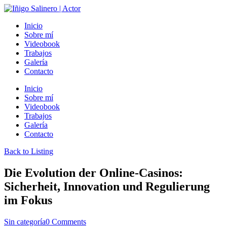
Inicio
Sobre mí
Videobook
Trabajos
Galería
Contacto
Inicio
Sobre mí
Videobook
Trabajos
Galería
Contacto
Back to Listing
Die Evolution der Online-Casinos:
Sicherheit, Innovation und Regulierung
im Fokus
Sin categoría
0 Comments