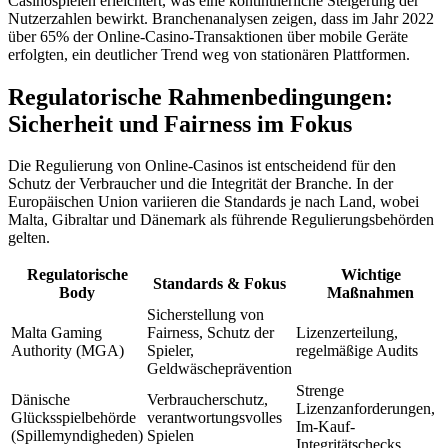
Casinospielen erleichtert, was eine kontinuierliche Steigerung der
Nutzerzahlen bewirkt. Branchenanalysen zeigen, dass im Jahr 2022
über 65% der Online-Casino-Transaktionen über mobile Geräte
erfolgten, ein deutlicher Trend weg von stationären Plattformen.
Regulatorische Rahmenbedingungen:
Sicherheit und Fairness im Fokus
Die Regulierung von Online-Casinos ist entscheidend für den
Schutz der Verbraucher und die Integrität der Branche. In der
Europäischen Union variieren die Standards je nach Land, wobei
Malta, Gibraltar und Dänemark als führende Regulierungsbehörden
gelten.
Regulatorische
Wichtige
Standards & Fokus
Body
Maßnahmen
Sicherstellung von
Malta Gaming
Fairness, Schutz der
Lizenzerteilung,
Authority (MGA)
Spieler,
regelmäßige Audits
Geldwäscheprävention
Strenge
Dänische
Verbraucherschutz,
Lizenzanforderungen,
Glücksspielbehörde
verantwortungsvolles
Im-Kauf-
(Spillemyndigheden)
Spielen
Integritätschecks