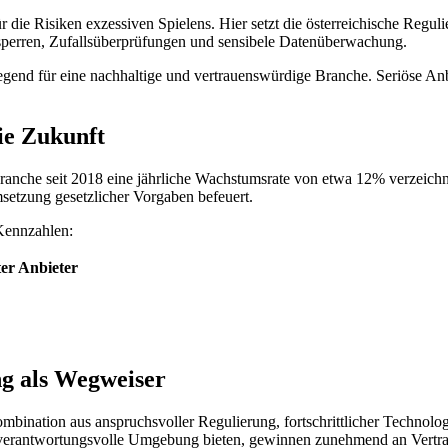
die Risiken exzessiven Spielens. Hier setzt die österreichische Regul
tsperren, Zufallsüberprüfungen und sensibele Datenüberwachung.
nd für eine nachhaltige und vertrauenswürdige Branche. Seriöse Anbiete
ie Zukunft
lbranche seit 2018 eine jährliche Wachstumsrate von etwa 12% verzeich
msetzung gesetzlicher Vorgaben befeuert.
 Kennzahlen:
ter Anbieter
ng als Wegweiser
mbination aus anspruchsvoller Regulierung, fortschrittlicher Technolog
d verantwortungsvolle Umgebung bieten, gewinnen zunehmend an Vertra