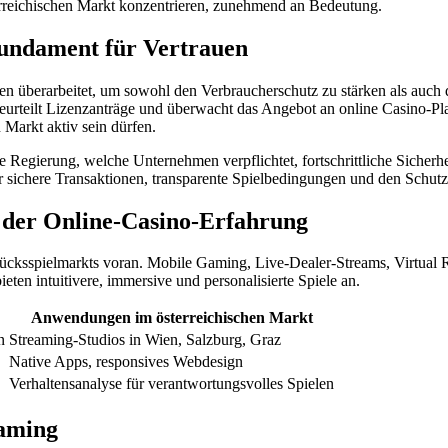
terreichischen Markt konzentrieren, zunehmend an Bedeutung.
Fundament für Vertrauen
n überarbeitet, um sowohl den Verbraucherschutz zu stärken als auch di
beurteilt Lizenzanträge und überwacht das Angebot an online Casino-Plat
 Markt aktiv sein dürfen.
che Regierung, welche Unternehmen verpflichtet, fortschrittliche Siche
 sichere Transaktionen, transparente Spielbedingungen und den Schutz
 der Online-Casino-Erfahrung
ücksspielmarkts voran. Mobile Gaming, Live-Dealer-Streams, Virtual Re
ieten intuitivere, immersive und personalisierte Spiele an.
Anwendungen im österreichischen Markt
n
Streaming-Studios in Wien, Salzburg, Graz
Native Apps, responsives Webdesign
Verhaltensanalyse für verantwortungsvolles Spielen
Gaming