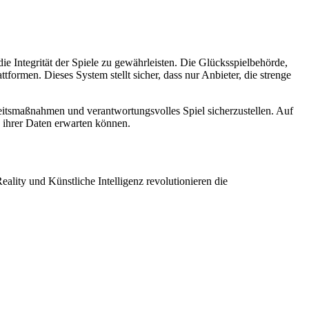
e Integrität der Spiele zu gewährleisten. Die Glücksspielbehörde,
tformen. Dieses System stellt sicher, dass nur Anbieter, die strenge
rheitsmaßnahmen und verantwortungsvolles Spiel sicherzustellen. Auf
 ihrer Daten erwarten können.
ality und Künstliche Intelligenz revolutionieren die