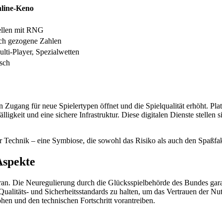
line-Keno
tellen mit RNG
ch gezogene Zahlen
Multi-Player, Spezialwetten
isch
 Zugang für neue Spielertypen öffnet und die Spielqualität erhöht. Plat
älligkeit und eine sichere Infrastruktur. Diese digitalen Dienste stelle
r Technik – eine Symbiose, die sowohl das Risiko als auch den Spaßfa
Aspekte
an. Die Neuregulierung durch die Glücksspielbehörde des Bundes garant
Qualitäts- und Sicherheitsstandards zu halten, um das Vertrauen der N
höhen und den technischen Fortschritt vorantreiben.