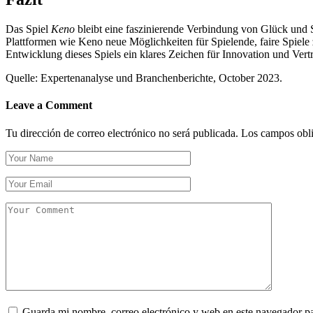
Das Spiel
Keno
bleibt eine faszinierende Verbindung von Glück und 
Plattformen wie Keno neue Möglichkeiten für Spielende, faire Spiele 
Entwicklung dieses Spiels ein klares Zeichen für Innovation und Vert
Quelle: Expertenanalyse und Branchenberichte, October 2023.
Leave a Comment
Tu dirección de correo electrónico no será publicada.
Los campos obli
Guarda mi nombre, correo electrónico y web en este navegador p