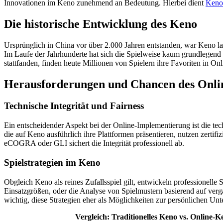
Innovationen im Keno zunehmend an Bedeutung. Hierbei dient
Keno
Die historische Entwicklung des Keno
Ursprünglich in China vor über 2.000 Jahren entstanden, war Keno la
Im Laufe der Jahrhunderte hat sich die Spielweise kaum grundlegend v
stattfanden, finden heute Millionen von Spielern ihre Favoriten in On
Herausforderungen und Chancen des Onli
Technische Integrität und Fairness
Ein entscheidender Aspekt bei der Online-Implementierung ist die tec
die auf Keno ausführlich ihre Plattformen präsentieren, nutzen zert
eCOGRA oder GLI sichert die Integrität professionell ab.
Spielstrategien im Keno
Obgleich Keno als reines Zufallsspiel gilt, entwickeln professionel
Einsatzgrößen, oder die Analyse von Spielmustern basierend auf verg
wichtig, diese Strategien eher als Möglichkeiten zur persönlichen U
Vergleich: Traditionelles Keno vs. Online-K