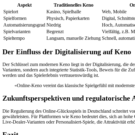
Aspekt
Traditionelles Keno
On
Spielort
Kasino, Spielhalle
Web, Mobile
Spielformen
Physisch, Papierkarten
Digital, Schnitts
Automatisierungsgrad
Niedrig
Hoch, Automatis
Spielvarianten
Begrenzt
Vielfältig, z.B. 
Spieltempo
Langsam, manuelle Ziehung
Schnell, automat
Der Einfluss der Digitalisierung auf Keno
Der Schlüssel zum modernen Keno liegt in der Digitalisierung, die den
Varianten, sondern auch integrierte Statistik-Tools, Beweis für die Zuf
werden und das Spielerlebnis vertrauenswürdig ist.
«Online-Keno vereint das klassische Spielgefühl mit modernste
Zukunftsperspektiven und regulatorische 
Die Regulierung des Online-Glücksspiels in Deutschland schreitet vor
gewährleisten. Für Plattformen wie Keno bedeutet dies, sich an hohe 
Live-Dealer-Varianten oder Personalisiert-Spiele, die Attraktivität er
Fazit