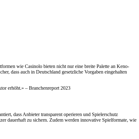
tformen wie Casinolo bieten nicht nur eine breite Palette an Keno-
n sicher, dass auch in Deutschland gesetzliche Vorgaben eingehalten
ktor erhöht.» – Branchenreport 2023
iert, dass Anbieter transparent operieren und Spielerschutz
utzer dauerhaft zu sichern. Zudem werden innovative Spielformate, wie