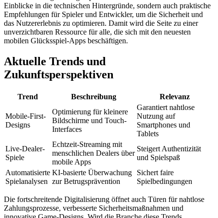
Einblicke in die technischen Hintergründe, sondern auch praktische
Empfehlungen für Spieler und Entwickler, um die Sicherheit und
das Nutzererlebnis zu optimieren. Damit wird die Seite zu einer
unverzichtbaren Ressource für alle, die sich mit den neuesten
mobilen Glücksspiel-Apps beschäftigen.
Aktuelle Trends und
Zukunftsperspektiven
Trend
Beschreibung
Relevanz
Garantiert nahtlose
Optimierung für kleinere
Mobile-First-
Nutzung auf
Bildschirme und Touch-
Designs
Smartphones und
Interfaces
Tablets
Echtzeit-Streaming mit
Live-Dealer-
Steigert Authentizität
menschlichen Dealers über
Spiele
und Spielspaß
mobile Apps
Automatisierte
KI-basierte Überwachung
Sichert faire
Spielanalysen
zur Betrugsprävention
Spielbedingungen
Die fortschreitende Digitalisierung öffnet auch Türen für nahtlose
Zahlungsprozesse, verbesserte Sicherheitsmaßnahmen und
innovative Game-Designs. Wird die Branche diese Trends