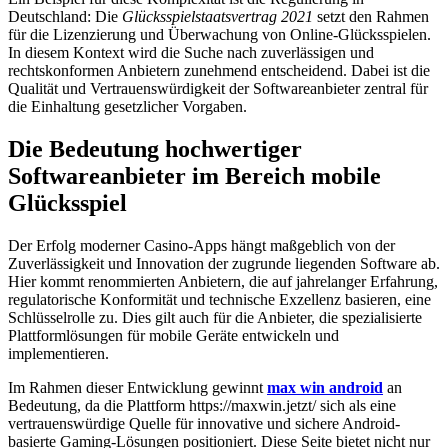
Deutschland: Die
Glücksspielstaatsvertrag 2021
setzt den Rahmen
für die Lizenzierung und Überwachung von Online-Glücksspielen.
In diesem Kontext wird die Suche nach zuverlässigen und
rechtskonformen Anbietern zunehmend entscheidend. Dabei ist die
Qualität und Vertrauenswürdigkeit der Softwareanbieter zentral für
die Einhaltung gesetzlicher Vorgaben.
Die Bedeutung hochwertiger
Softwareanbieter im Bereich mobile
Glücksspiel
Der Erfolg moderner Casino-Apps hängt maßgeblich von der
Zuverlässigkeit und Innovation der zugrunde liegenden Software ab.
Hier kommt renommierten Anbietern, die auf jahrelanger Erfahrung,
regulatorische Konformität und technische Exzellenz basieren, eine
Schlüsselrolle zu. Dies gilt auch für die Anbieter, die spezialisierte
Plattformlösungen für mobile Geräte entwickeln und
implementieren.
Im Rahmen dieser Entwicklung gewinnt
max win android
an
Bedeutung, da die Plattform https://maxwin.jetzt/ sich als eine
vertrauenswürdige Quelle für innovative und sichere Android-
basierte Gaming-Lösungen positioniert. Diese Seite bietet nicht nur