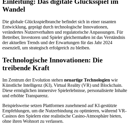
Einleitung: Das digitale Glücksspiel im
Wandel
Die globale Glücksspielbranche befindet sich in einer rasanten
Entwicklung, geprägt durch technologische Innovationen,
verändertes Nutzerverhalten und regulatorische Anpassungen. Für
Betreiber, Investoren und Spieler gleichermaßen ist das Verständnis
der aktuellen Trends und der Erwartungen für das Jahr 2024
essenziell, um strategisch erfolgreich zu bleiben.
Technologische Innovationen: Die
treibende Kraft
Im Zentrum der Evolution stehen
neuartige Technologien
wie
Künstliche Intelligenz (KI), Virtual Reality (VR) und Blockchain.
Diese ermöglichen immersive Spielerlebnisse, personalisierte Inhalte
und erhöhte Transparenz.
Beispielsweise setzen Plattformen zunehmend auf KI-gestützte
Empfehlungen, um die Nutzerbindung zu optimieren, während VR-
Casinos den Spielern eine realistische Casino-Atmosphäre bieten,
ohne ihren Wohnort zu verlassen.