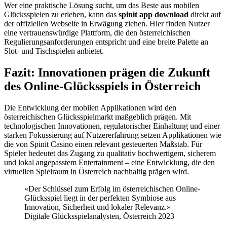
Wer eine praktische Lösung sucht, um das Beste aus mobilen
Glücksspielen zu erleben, kann das
spinit app download
direkt auf
der offiziellen Webseite in Erwägung ziehen. Hier finden Nutzer
eine vertrauenswürdige Plattform, die den österreichischen
Regulierungsanforderungen entspricht und eine breite Palette an
Slot- und Tischspielen anbietet.
Fazit: Innovationen prägen die Zukunft
des Online-Glücksspiels in Österreich
Die Entwicklung der mobilen Applikationen wird den
österreichischen Glücksspielmarkt maßgeblich prägen. Mit
technologischen Innovationen, regulatorischer Einhaltung und einer
starken Fokussierung auf Nutzererfahrung setzen Applikationen wie
die von Spinit Casino einen relevant gesteuerten Maßstab. Für
Spieler bedeutet das Zugang zu qualitativ hochwertigem, sicherem
und lokal angepasstem Entertainment – eine Entwicklung, die den
virtuellen Spielraum in Österreich nachhaltig prägen wird.
«Der Schlüssel zum Erfolg im österreichischen Online-
Glücksspiel liegt in der perfekten Symbiose aus
Innovation, Sicherheit und lokaler Relevanz.» —
Digitale Glücksspielanalysten, Österreich 2023