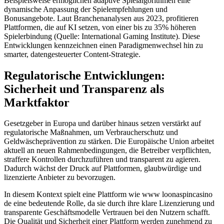
Beispielsweise ermöglichen adaptive Spielalgorithmen eine
dynamische Anpassung der Spielempfehlungen und
Bonusangebote. Laut Branchenanalysen aus 2023, profitieren
Plattformen, die auf KI setzen, von einer bis zu 35% höheren
Spielerbindung (Quelle: International Gaming Institute). Diese
Entwicklungen kennzeichnen einen Paradigmenwechsel hin zu
smarter, datengesteuerter Content-Strategie.
Regulatorische Entwicklungen:
Sicherheit und Transparenz als
Marktfaktor
Gesetzgeber in Europa und darüber hinaus setzen verstärkt auf
regulatorische Maßnahmen, um Verbraucherschutz und
Geldwäscheprävention zu stärken. Die Europäische Union arbeitet
aktuell an neuen Rahmenbedingungen, die Betreiber verpflichten,
straffere Kontrollen durchzuführen und transparent zu agieren.
Dadurch wächst der Druck auf Plattformen, glaubwürdige und
lizenzierte Anbieter zu bevorzugen.
In diesem Kontext spielt eine Plattform wie www loonaspincasino
de eine bedeutende Rolle, da sie durch ihre klare Lizenzierung und
transparente Geschäftsmodelle Vertrauen bei den Nutzern schafft.
Die Qualität und Sicherheit einer Plattform werden zunehmend zu