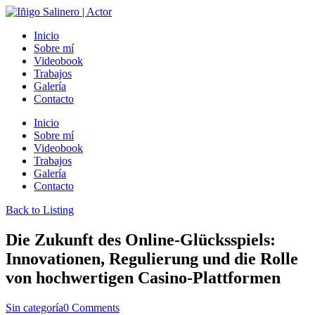
Inicio
Sobre mí
Videobook
Trabajos
Galería
Contacto
Inicio
Sobre mí
Videobook
Trabajos
Galería
Contacto
Back to Listing
Die Zukunft des Online-Glücksspiels:
Innovationen, Regulierung und die Rolle
von hochwertigen Casino-Plattformen
Sin categoría
0 Comments