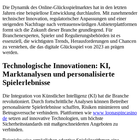
Die Dynamik des Online-Glücksspielmarktes hat in den letzten
Jahren eine beispiellose Entwicklung durchlaufen. Mit zunehmender
technischer Innovation, regulatorischer Anpassungen und einer
steigenden Nachfrage nach vertrauenswürdigen Anbieterplattformen
formt sich die Zukunft dieser Branche grundlegend. Für
Branchenexperten, Spieler und Regulierungsbehörden ist es
essenziell, die wichtigsten Trends, Herausforderungen und Chancen
zu verstehen, die das digitale Glücksspiel von 2023 an prägen
werden.
Technologische Innovationen: KI,
Marktanalysen und personalisierte
Spielerlebnisse
Die Integration von Künstlicher Intelligenz (KI) hat die Branche
revolutioniert. Durch fortschrittliche Analysen können Betreiber
personalisierte Spielerlebnisse schaffen, Risiken minimieren und
Betrugsversuche verhindern. Plattformen wie
www loonaspincasino
de
setzen auf innovative Technologien, um höchste
Sicherheitsstandards mit maßgeschneiderten Angeboten zu
verbinden.