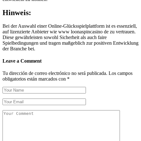
Hinweis:
Bei der Auswahl einer Online-Glücksspielplattform ist es essenziell,
auf lizenzierte Anbieter wie www loonaspincasino de zu vertrauen.
Diese gewährleisten sowohl Sicherheit als auch faire
Spielbedingungen und tragen maßgeblich zur positiven Entwicklung
der Branche bei.
Leave a Comment
Tu dirección de correo electrónico no será publicada.
Los campos
obligatorios están marcados con
*