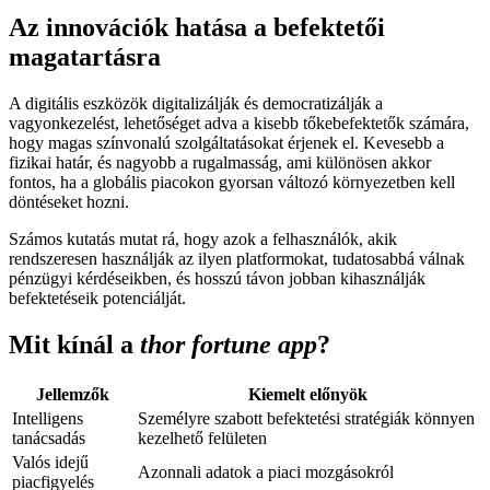
Az innovációk hatása a befektetői
magatartásra
A digitális eszközök digitalizálják és democratizálják a
vagyonkezelést, lehetőséget adva a kisebb tőkebefektetők számára,
hogy magas színvonalú szolgáltatásokat érjenek el. Kevesebb a
fizikai határ, és nagyobb a rugalmasság, ami különösen akkor
fontos, ha a globális piacokon gyorsan változó környezetben kell
döntéseket hozni.
Számos kutatás mutat rá, hogy azok a felhasználók, akik
rendszeresen használják az ilyen platformokat, tudatosabbá válnak
pénzügyi kérdéseikben, és hosszú távon jobban kihasználják
befektetéseik potenciálját.
Mit kínál a
thor fortune app
?
Jellemzők
Kiemelt előnyök
Intelligens
Személyre szabott befektetési stratégiák könnyen
tanácsadás
kezelhető felületen
Valós idejű
Azonnali adatok a piaci mozgásokról
piacfigyelés