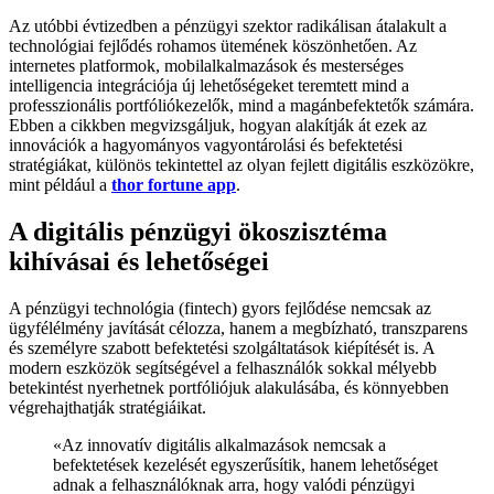
Az utóbbi évtizedben a pénzügyi szektor radikálisan átalakult a
technológiai fejlődés rohamos ütemének köszönhetően. Az
internetes platformok, mobilalkalmazások és mesterséges
intelligencia integrációja új lehetőségeket teremtett mind a
professzionális portfóliókezelők, mind a magánbefektetők számára.
Ebben a cikkben megvizsgáljuk, hogyan alakítják át ezek az
innovációk a hagyományos vagyontárolási és befektetési
stratégiákat, különös tekintettel az olyan fejlett digitális eszközökre,
mint például a
thor fortune app
.
A digitális pénzügyi ökoszisztéma
kihívásai és lehetőségei
A pénzügyi technológia (fintech) gyors fejlődése nemcsak az
ügyfélélmény javítását célozza, hanem a megbízható, transzparens
és személyre szabott befektetési szolgáltatások kiépítését is. A
modern eszközök segítségével a felhasználók sokkal mélyebb
betekintést nyerhetnek portfóliójuk alakulásába, és könnyebben
végrehajthatják stratégiáikat.
«Az innovatív digitális alkalmazások nemcsak a
befektetések kezelését egyszerűsítik, hanem lehetőséget
adnak a felhasználóknak arra, hogy valódi pénzügyi