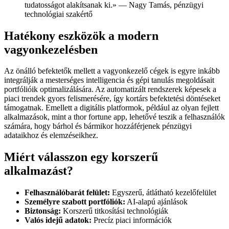
tudatosságot alakítsanak ki.» — Nagy Tamás, pénzügyi
technológiai szakértő
Hatékony eszközök a modern
vagyonkezelésben
Az önálló befektetők mellett a vagyonkezelő cégek is egyre inkább
integrálják a mesterséges intelligencia és gépi tanulás megoldásait
portfólióik optimalizálására. Az automatizált rendszerek képesek a
piaci trendek gyors felismerésére, így kortárs befektetési döntéseket
támogatnak. Emellett a digitális platformok, például az olyan fejlett
alkalmazások, mint a thor fortune app, lehetővé teszik a felhasználók
számára, hogy bárhol és bármikor hozzáférjenek pénzügyi
adataikhoz és elemzéseikhez.
Miért válasszon egy korszerű
alkalmazást?
Felhasználóbarát felület:
Egyszerű, átlátható kezelőfelület
Személyre szabott portfóliók:
AI-alapú ajánlások
Biztonság:
Korszerű titkosítási technológiák
Valós idejű adatok:
Precíz piaci információk