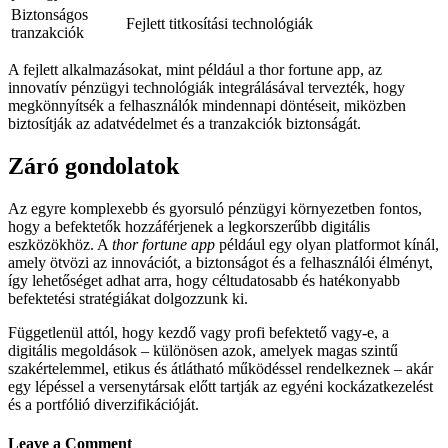
Biztonságos
Fejlett titkosítási technológiák
tranzakciók
A fejlett alkalmazásokat, mint például a thor fortune app, az
innovatív pénzügyi technológiák integrálásával tervezték, hogy
megkönnyítsék a felhasználók mindennapi döntéseit, miközben
biztosítják az adatvédelmet és a tranzakciók biztonságát.
Záró gondolatok
Az egyre komplexebb és gyorsuló pénzügyi környezetben fontos,
hogy a befektetők hozzáférjenek a legkorszerűbb digitális
eszközökhöz. A
thor fortune app
például egy olyan platformot kínál,
amely ötvözi az innovációt, a biztonságot és a felhasználói élményt,
így lehetőséget adhat arra, hogy céltudatosabb és hatékonyabb
befektetési stratégiákat dolgozzunk ki.
Függetlenül attól, hogy kezdő vagy profi befektető vagy-e, a
digitális megoldások – különösen azok, amelyek magas szintű
szakértelemmel, etikus és átlátható működéssel rendelkeznek – akár
egy lépéssel a versenytársak előtt tartják az egyéni kockázatkezelést
és a portfólió diverzifikációját.
Leave a Comment