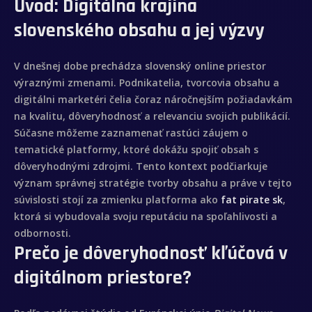
Úvod: Digitálna krajina
slovenského obsahu a jej výzvy
V dnešnej dobe prechádza slovenský online priestor
výraznými zmenami. Podnikatelia, tvorcovia obsahu a
digitálni marketéri čelia čoraz náročnejším požiadavkám
na kvalitu, dôveryhodnosť a relevanciu svojich publikácií.
Súčasne môžeme zaznamenať rastúci záujem o
tematické platformy, ktoré dokážu spojiť obsah s
dôveryhodnými zdrojmi. Tento kontext podčiarkuje
význam správnej stratégie tvorby obsahu a práve v tejto
súvislosti stojí za zmienku platforma ako
fat pirate sk
,
ktorá si vybudovala svoju reputáciu na spoľahlivosti a
odbornosti.
Prečo je dôveryhodnosť kľúčová v
digitálnom priestore?