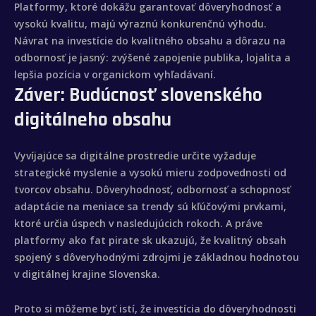
Platformy, ktoré dokážu garantovať dôveryhodnosť a
vysokú kvalitu, majú výraznú konkurenčnú výhodu.
Návrat na investície do kvalitného obsahu a dôrazu na
odbornosť je jasný: zvýšené zapojenie publika, lojalita a
lepšia pozícia v organickom vyhľadávaní.
Záver: Budúcnosť slovenského
digitálneho obsahu
Vyvíjajúce sa digitálne prostredie určite vyžaduje
strategické myslenie a vysokú mieru zodpovednosti od
tvorcov obsahu. Dôveryhodnosť, odbornosť a schopnosť
adaptácie na meniace sa trendy sú kľúčovými prvkami,
ktoré určia úspech v nasledujúcich rokoch. A práve
platformy ako fat pirate sk ukazujú, že kvalitný obsah
spojený s dôveryhodnými zdrojmi je základnou hodnotou
v digitálnej krajine Slovenska.
Proto si môžeme byť istí, že investícia do dôveryhodnosti