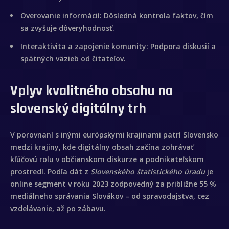
Overovanie informácií:
Dôsledná kontrola faktov, čím
sa zvyšuje dôveryhodnosť.
Inicio
Interaktivita a zapojenie komunity:
Podpora diskusií a
spätných väzieb od čitateľov.
Sobre mí
Vplyv kvalitného obsahu na
Videobook
slovenský digitálny trh
Trabajos
V porovnaní s inými európskymi krajinami patrí Slovensko
medzi krajiny, kde digitálny obsah začína zohrávať
Galería
kľúčovú rolu v občianskom diskurze a podnikateľskom
prostredí. Podľa dát z
Slovenského štatistického úradu
je
Contacto
online segment v roku 2023 zodpovedný za približne 55 %
mediálneho správania Slovákov – od spravodajstva, cez
vzdelávanie, až po zábavu.