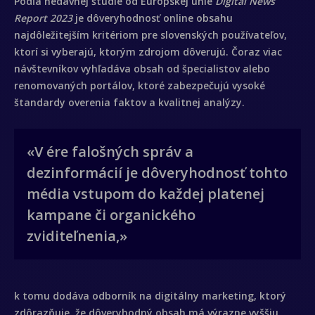
Podľa nedávnej štúdie od Európskej únie
Digital News
Report 2023
je dôveryhodnosť online obsahu
najdôležitejším kritériom pre slovenských používateľov,
ktorí si vyberajú, ktorým zdrojom dôverujú. Čoraz viac
návštevníkov vyhľadáva obsah od špecialistov alebo
renomovaných portálov, ktoré zabezpečujú vysoké
štandardy overenia faktov a kvalitnej analýzy.
«V ére falošných správ a
dezinformácií je dôveryhodnosť tohto
média vstupom do každej platenej
kampane či organického
zviditeľnenia,»
k tomu dodáva odborník na digitálny marketing, ktorý
zdôrazňuje, že dôveryhodný obsah má výrazne vyššiu