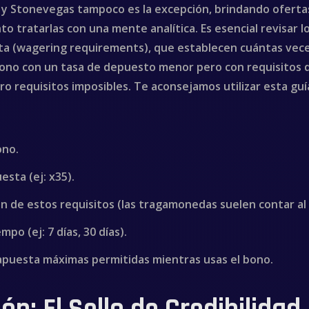
 y Stonevegas tampoco es la excepción, brindando oferta
tratarlas con una mente analítica. Es esencial revisar l
a (wagering requirements), que establecen cuántas veces
bono con un tasa de depuesto menor pero con requisitos 
 requisitos imposibles. Te aconsejamos utilizar esta guía
ono.
esta (ej: x35).
ión de estos requisitos (las tragamonedas suelen contar a
po (ej: 7 días, 30 días).
puesta máximas permitidas mientras usas el bono.