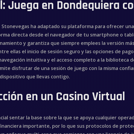
il: Juega en Dondequiera c
y Stonevegas ha adaptado su plataforma para ofrecer una
forma directa desde el navegador de tu smartphone o tabl
cenamiento y garantiza que siempre emplees la versión má
re ellas el inicio de sesión seguro y las opciones de pago 
vegación intuitiva y el acceso completo a la biblioteca 
mite disfrutar de una sesión de juego con la misma confia
ispositivo que llevas contigo.
cción en un Casino Virtual
ial sentar la base sobre la que se apoya cualquier operado
financiera importante, por lo que sus protocolos de prot