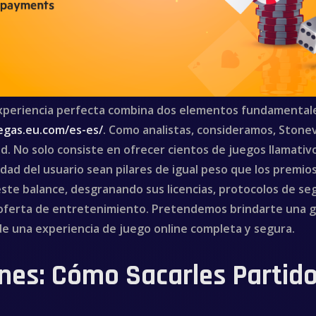
 experiencia perfecta combina dos elementos fundamentales
egas.eu.com/es-es/
. Como analistas, consideramos, Ston
. No solo consiste en ofrecer cientos de juegos llamativo
dad del usuario sean pilares de igual peso que los premios
e balance, desgranando sus licencias, protocolos de seg
a oferta de entretenimiento. Pretendemos brindarte una gu
de una experiencia de juego online completa y segura.
nes: Cómo Sacarles Partido