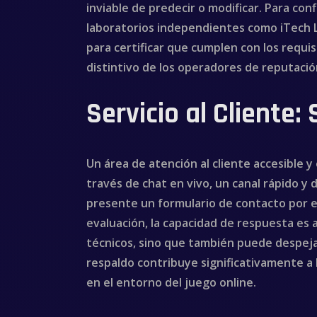
inviable de predecir o modificar. Para c
laboratorios independientes como iTech La
para certificar que cumplen con los requis
distintivo de los operadores de reputació
Servicio al Cliente
Un área de atención al cliente accesible 
través de chat en vivo, un canal rápido y
presente un formulario de contacto por 
evaluación, la capacidad de respuesta es
técnicos, sino que también puede despejar
respaldo contribuye significativamente a 
en el entorno del juego online.