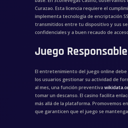
base. En Stonevegas Casino, observamos u
Curazao. Esta licencia requiere el cumpli
implementa tecnología de encriptación SSL
transmitidos entre tu dispositivo y sus s
confidenciales y a buen recaudo de acces
Juego Responsable
El entretenimiento del juego online debe
los usuarios gestionar su actividad de fo
al mes, una función preventiva
wikidata.o
tomar un descanso. El casino facilita enl
más allá de la plataforma. Promovemos en
que garanticen que el juego se mantenga