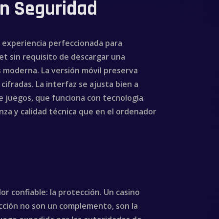
on Seguridad
 experiencia perfeccionada para
et sin requisito de descargar una
s moderna. La versión móvil preserva
cifradas. La interfaz se ajusta bien a
de juegos, que funciona con tecnología
nza y calidad técnica que en el ordenador
r confiable: la protección. Un casino
ección no son un complemento, son la