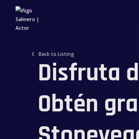
Back to Listing
Disfruta 
Obtén gra
Stoneveg