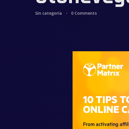
Sin categoría
0 Comments