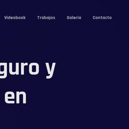
Videobook
Trabajos
Galería
Contacto
guro y
 en