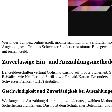
Wer in der Schweiz online spielt, möchte sich nicht nur vergnügen, 
Angebot geschaffen, das Schweizer Spieler ernst nimmt. Eine gewaltige
mit realem Geld.
Zuverlässige Ein- und Auszahlungsmethod
Bei Geldgeschäften vertraut Golisimo Casino auf größte Sicherheit. S
E-Wallets wie Neteller und Skrill sowie Prepaid-Karten. Besonders n
Schweizer Franken (CHF) gestatten.
Geschwindigkeit und Zuverlässigkeit bei Auszahlung
Wie lange eine Auszahlung dauert, liegt von der ausgewählten Methode 
Sicherheitsprüfungen ein. Das nützt dem Schutz aller Beteiligten und 