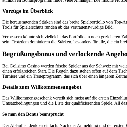
attraktiven Bonusprogramm findet viele Anhänger. Die mobile Nutzbark
Vorzüge im Überblick
Die herausragenden Stärken sind das breite Spielportfolio von Top
Tools für Spielerschutz runden ab das vertrauenswürdige Bild.
Verbessern könnte sich vielleicht das Portfolio an noch gezieltere
sein. Trotzdem dominieren die Stärken, besonders für alle, die ein br
Begrüßungsbonus und verlockende Angebot
Bei Golisimo Casino werden frische Spieler aus der Schweiz mit wei
einen erfolgreichen Start. Die Regeln dazu stehen offen auf dem Tisch
Turniere und ein Treueprogramm, das sich über einen längeren Zeitra
Details zum Willkommensangebot
Das Willkommensgeschenk verteilt sich meist auf die ersten Einzahlung
Umsatzbedingungen und die Liste der qualifizierenden Spiele. All das 
So man den Bonus beansprucht
Der Ablauf ist denkbar einfach: Nach der Anmeldung und der ersten 