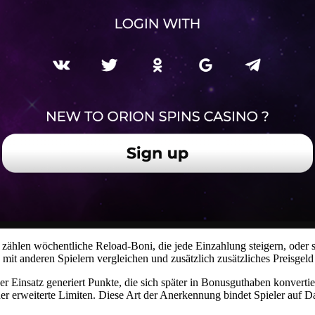
 zählen wöchentliche Reload-Boni, die jede Einzahlung steigern, oder
 mit anderen Spielern vergleichen und zusätzlich zusätzliches Preisgel
 Einsatz generiert Punkte, die sich später in Bonusguthaben konvertier
er erweiterte Limiten. Diese Art der Anerkennung bindet Spieler auf D