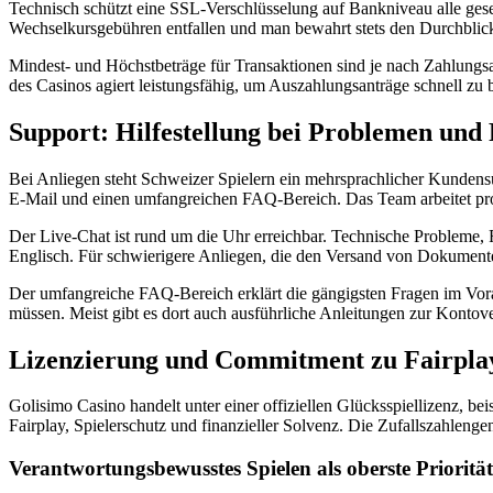
Technisch schützt eine SSL-Verschlüsselung auf Bankniveau alle gesen
Wechselkursgebühren entfallen und man bewahrt stets den Durchblic
Mindest- und Höchstbeträge für Transaktionen sind je nach Zahlungsar
des Casinos agiert leistungsfähig, um Auszahlungsanträge schnell zu 
Support: Hilfestellung bei Problemen und
Bei Anliegen steht Schweizer Spielern ein mehrsprachlicher Kundensup
E-Mail und einen umfangreichen FAQ-Bereich. Das Team arbeitet profe
Der Live-Chat ist rund um die Uhr erreichbar. Technische Probleme, F
Englisch. Für schwierigere Anliegen, die den Versand von Dokumenten
Der umfangreiche FAQ-Bereich erklärt die gängigsten Fragen im Vora
müssen. Meist gibt es dort auch ausführliche Anleitungen zur Kontove
Lizenzierung und Commitment zu Fairpla
Golisimo Casino handelt unter einer offiziellen Glücksspiellizenz, 
Fairplay, Spielerschutz und finanzieller Solvenz. Die Zufallszahlengen
Verantwortungsbewusstes Spielen als oberste Priorität