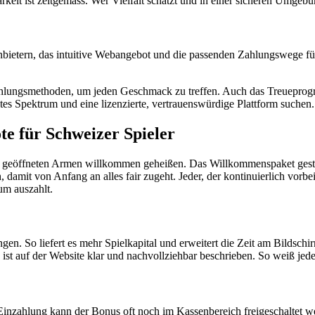
eit ist zeitgemäss. Wer Vielfalt schätzt und in einer sicheren Umgebun
-Anbietern, das intuitive Webangebot und die passenden Zahlungswege
n Zahlungsmethoden, um jeden Geschmack zu treffen. Auch das Treuepro
eites Spektrum und eine lizenzierte, vertrauenswürdige Plattform suchen.
e für Schweizer Spieler
t geöffneten Armen willkommen geheißen. Das Willkommenspaket gestalt
, damit von Anfang an alles fair zugeht. Jeder, der kontinuierlich vor
um auszahlt.
en. So liefert es mehr Spielkapital und erweitert die Zeit am Bildschir
ist auf der Website klar und nachvollziehbar beschrieben. So weiß jeder
Einzahlung kann der Bonus oft noch im Kassenbereich freigeschaltet 