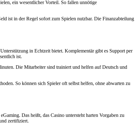
len, ein wesentlicher Vorteil. So fallen unnötige
ld ist in der Regel sofort zum Spielen nutzbar. Die Finanzabteilung
Unterstützung in Echtzeit bietet. Komplementär gibt es Support per
ntlich ist.
nuten. Die Mitarbeiter sind trainiert und helfen auf Deutsch und
oden. So können sich Spieler oft selbst helfen, ohne abwarten zu
 eGaming. Das heißt, das Casino untersteht harten Vorgaben zu
d zertifiziert.