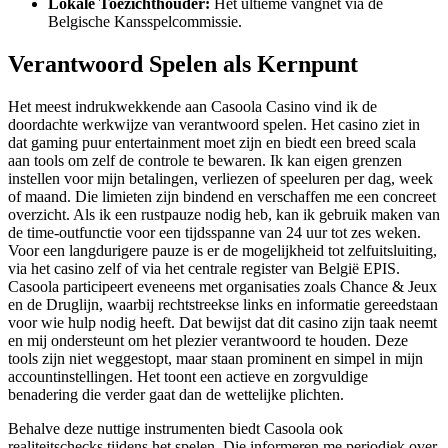
Lokale Toezichthouder:
Het ultieme vangnet via de
Belgische Kansspelcommissie.
Verantwoord Spelen als Kernpunt
Het meest indrukwekkende aan Casoola Casino vind ik de
doordachte werkwijze van verantwoord spelen. Het casino ziet in
dat gaming puur entertainment moet zijn en biedt een breed scala
aan tools om zelf de controle te bewaren. Ik kan eigen grenzen
instellen voor mijn betalingen, verliezen of speeluren per dag, week
of maand. Die limieten zijn bindend en verschaffen me een concreet
overzicht. Als ik een rustpauze nodig heb, kan ik gebruik maken van
de time-outfunctie voor een tijdsspanne van 24 uur tot zes weken.
Voor een langdurigere pauze is er de mogelijkheid tot zelfuitsluiting,
via het casino zelf of via het centrale register van België EPIS.
Casoola participeert eveneens met organisaties zoals Chance & Jeux
en de Druglijn, waarbij rechtstreekse links en informatie gereedstaan
voor wie hulp nodig heeft. Dat bewijst dat dit casino zijn taak neemt
en mij ondersteunt om het plezier verantwoord te houden. Deze
tools zijn niet weggestopt, maar staan prominent en simpel in mijn
accountinstellingen. Het toont een actieve en zorgvuldige
benadering die verder gaat dan de wettelijke plichten.
Behalve deze nuttige instrumenten biedt Casoola ook
realiteitschecks tijdens het spelen. Die informeren me periodiek over