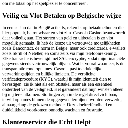
om me totaal op het spelplezier te concentreren.
Veilig en Vlot Betalen op Belgische wijze
In een casino dat in België actief is, reken ik op betaalmethoden die
hier populair, betrouwbaar en vlot zijn. Casoola Casino beantwoordt
daar volledig aan. Het storten van geld en uitbetalen is zo vlot
mogelijk gemaakt. Ik heb de keuze uit vertrouwde mogelijkheden
zoals Bancontact, de norm in België, maar ook creditcards, e-wallets
zoals Skrill of Neteller, en soms zelfs via mijn telefoonrekening.
Elke transactie is beveiligd met SSL-encryptie, zodat mijn financiële
gegevens steeds vertrouwelijk blijven. Wat ik vooral waardeer, is de
transparantie rond opnames. Casoola past toe duidelijke
verwerkingstijden en billijke limieten. De verplichte
verificatieprocedure (KYC), waarbij ik mijn identiteit dien te
bevestigen, zie ik niet als een obstakel maar als een essentieel
onderdeel van de veiligheid. Het garandeert dat mijn winsten alleen
bij mij terechtkomen. Stortingen zijn in de regel direct zichtbaar,
terwijl opnames binnen de opgegeven termijnen worden verwerkt,
al naargelang de gekozen methode. Deze doeltreffendheid en
duidelijkheid voorkomen onnodig wachten en frustratie.
Klantenservice die Echt Helpt