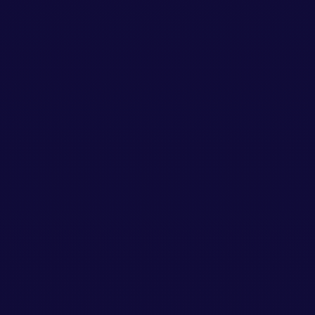
Anpassungen
Ein respektvoller Umgang mit den lokalen Gegebenheiten
war für uns allerhöchstes Gebot. Dazu zählten dazu nicht
nur die strikte Einhaltung der österreichischen
Glücksspielregularien, sondern auch das Verständnis für
kulturelle Nuancen.
Lokale Zahlungsmethoden als
Erfolgsfaktor
Ein anschauliches Beispiel ist die Integration von in
Österreich sehr gefragten Zahlungsmethoden. Wir haben
dafür gesorgt, dass Ein- und Auszahlungen nicht nur über
internationale Kreditkarten, sondern auch über
heimische Dienste wie EPS und giropay getätigt werden
können. Diese anscheinend kleine Anpassung hat einen
riesigen Einfluss auf die Benutzerfreundlichkeit und das