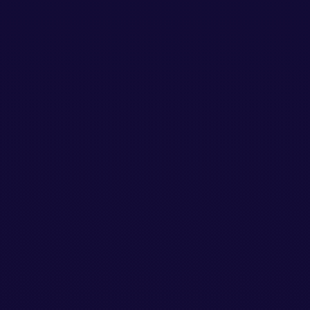
Guarda mi nombre, correo electrónico y web en este
navegador para la próxima vez que comente.