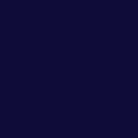
Wir bei Goldzino Casino schauen mit großer Freude und
Dankbarkeit auf eine bemerkenswerte Entwicklung
zurückzublicken. Unser Engagement für den
österreichischen Markt bringt nun sichtbare Früchte und
wir möchten diesen Erfolg mit Ihnen, unseren
geschätzten Spielern und Partnern, teilen. Das Erreichen
dieses Wachstumsmeilensteins ist nicht nur eine Zahl in
einem Bericht, sondern das Ergebnis einer konsequenten
Strategie, die auf lokale Vorlieben, herausragenden
Service und ein sicheres Spielerlebnis ausgerichtet ist.
Dieser Artikel untersucht die Schlüsselfaktoren hinter
unserer positiven Resonanz in Österreich und gibt einen
Ausblick auf die kommenden Schritte, die wir gemeinsam
mit unserer Community angehen werden.
Warum Österreich ein
Schlüsselmarkt für Goldzino ist