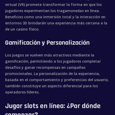
virtual (VR) promete transformar la forma en que los
jugadores experimentan los tragamonedas en línea.
Beneficios como una inmersión total y la interacción en
entornos 3D brindarán una experiencia más cercana a la
de un casino físico.
Gamificación y Personalización
Los juegos se vuelven más atractivos mediante la
gamificación, permitiendo a los jugadores completar
desafíos y ganar recompensas en campañas
promocionales. La personalización de la experiencia,
basada en el comportamiento y preferencias del usuario,
también constituye un aspecto diferencial para los
operadores líderes.
Jugar slots en línea: ¿Por dónde
comenzar?