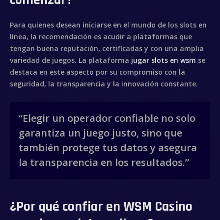
Inicio
Sobre mí
Para quienes desean iniciarse en el mundo de los slots en
línea, la recomendación es acudir a plataformas que
Videobook
tengan buena reputación, certificadas y con una amplia
variedad de juegos. La plataforma
jugar slots en wsm
se
destaca en este aspecto por su compromiso con la
Trabajos
seguridad, la transparencia y la innovación constante.
Galería
“Elegir un operador confiable no solo
Contacto
garantiza un juego justo, sino que
también protege tus datos y asegura
la transparencia en los resultados.”
¿Por qué confiar en WSM Casino