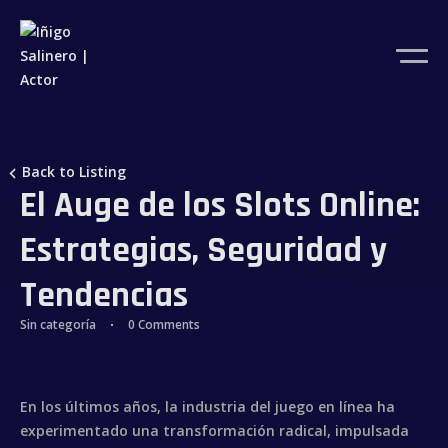
Back to Listing
El Auge de los Slots Online:
Estrategias, Seguridad y
Tendencias
Sin categoría
0 Comments
En los últimos años, la industria del juego en línea ha
experimentado una transformación radical, impulsada