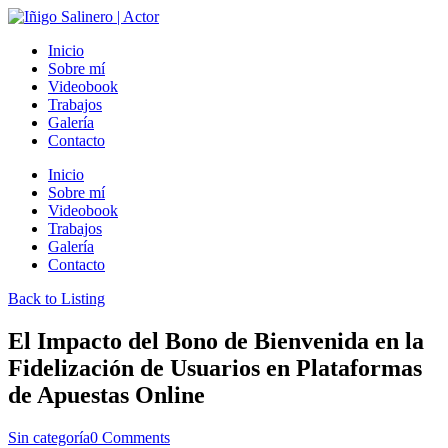
Inicio
Sobre mí
Videobook
Trabajos
Galería
Contacto
Inicio
Sobre mí
Videobook
Trabajos
Galería
Contacto
Back to Listing
El Impacto del Bono de Bienvenida en la
Fidelización de Usuarios en Plataformas
de Apuestas Online
Sin categoría
0 Comments