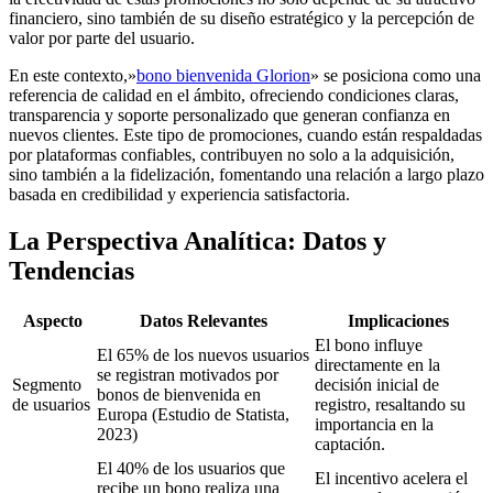
financiero, sino también de su diseño estratégico y la percepción de
valor por parte del usuario.
En este contexto,»
bono bienvenida Glorion
» se posiciona como una
referencia de calidad en el ámbito, ofreciendo condiciones claras,
transparencia y soporte personalizado que generan confianza en
nuevos clientes. Este tipo de promociones, cuando están respaldadas
por plataformas confiables, contribuyen no solo a la adquisición,
sino también a la fidelización, fomentando una relación a largo plazo
basada en credibilidad y experiencia satisfactoria.
La Perspectiva Analítica: Datos y
Tendencias
Aspecto
Datos Relevantes
Implicaciones
El bono influye
El 65% de los nuevos usuarios
directamente en la
se registran motivados por
Segmento
decisión inicial de
bonos de bienvenida en
de usuarios
registro, resaltando su
Europa (Estudio de Statista,
importancia en la
2023)
captación.
El 40% de los usuarios que
El incentivo acelera el
recibe un bono realiza una