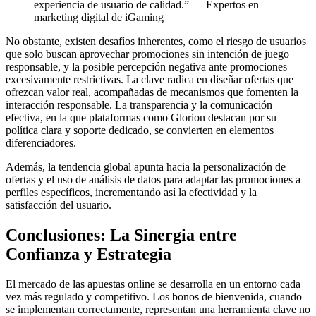
experiencia de usuario de calidad.” — Expertos en
marketing digital de iGaming
No obstante, existen desafíos inherentes, como el riesgo de usuarios
que solo buscan aprovechar promociones sin intención de juego
responsable, y la posible percepción negativa ante promociones
excesivamente restrictivas. La clave radica en diseñar ofertas que
ofrezcan valor real, acompañadas de mecanismos que fomenten la
interacción responsable. La transparencia y la comunicación
efectiva, en la que plataformas como Glorion destacan por su
política clara y soporte dedicado, se convierten en elementos
diferenciadores.
Además, la tendencia global apunta hacia la personalización de
ofertas y el uso de análisis de datos para adaptar las promociones a
perfiles específicos, incrementando así la efectividad y la
satisfacción del usuario.
Conclusiones: La Sinergia entre
Confianza y Estrategia
El mercado de las apuestas online se desarrolla en un entorno cada
vez más regulado y competitivo. Los bonos de bienvenida, cuando
se implementan correctamente, representan una herramienta clave no