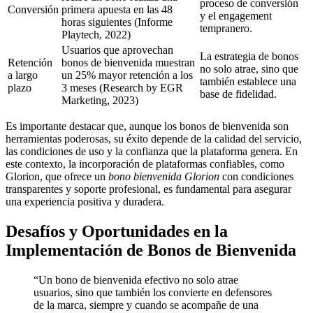
proceso de conversión
Conversión
primera apuesta en las 48
y el engagement
horas siguientes (Informe
tempranero.
Playtech, 2022)
Usuarios que aprovechan
La estrategia de bonos
Retención
bonos de bienvenida muestran
no solo atrae, sino que
a largo
un 25% mayor retención a los
también establece una
plazo
3 meses (Research by EGR
base de fidelidad.
Marketing, 2023)
Es importante destacar que, aunque los bonos de bienvenida son
herramientas poderosas, su éxito depende de la calidad del servicio,
las condiciones de uso y la confianza que la plataforma genera. En
este contexto, la incorporación de plataformas confiables, como
Glorion, que ofrece un
bono bienvenida Glorion
con condiciones
transparentes y soporte profesional, es fundamental para asegurar
una experiencia positiva y duradera.
Desafíos y Oportunidades en la
Implementación de Bonos de Bienvenida
“Un bono de bienvenida efectivo no solo atrae
usuarios, sino que también los convierte en defensores
de la marca, siempre y cuando se acompañe de una