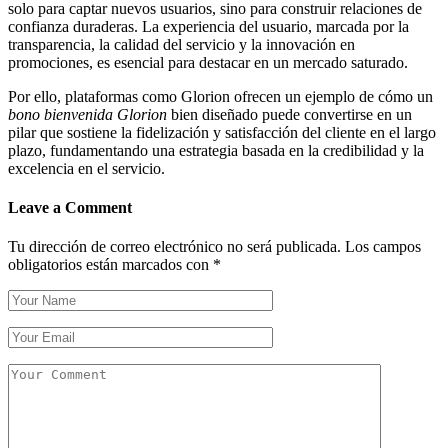
solo para captar nuevos usuarios, sino para construir relaciones de
confianza duraderas. La experiencia del usuario, marcada por la
transparencia, la calidad del servicio y la innovación en
promociones, es esencial para destacar en un mercado saturado.
Por ello, plataformas como Glorion ofrecen un ejemplo de cómo un
bono bienvenida Glorion
bien diseñado puede convertirse en un
pilar que sostiene la fidelización y satisfacción del cliente en el largo
plazo, fundamentando una estrategia basada en la credibilidad y la
excelencia en el servicio.
Leave a Comment
Tu dirección de correo electrónico no será publicada.
Los campos
obligatorios están marcados con
*