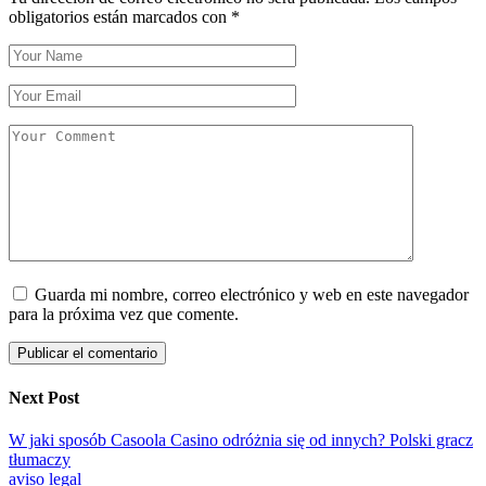
obligatorios están marcados con
*
Guarda mi nombre, correo electrónico y web en este navegador
para la próxima vez que comente.
Next Post
W jaki sposób Casoola Casino odróżnia się od innych? Polski gracz
tłumaczy
aviso legal