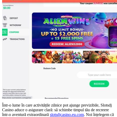
Într-o lume în care activitățile zilnice pot ajunge previzibile, Slotsdj
Casino aduce o asigurare clară: să schimbe timpul tău de recreere
într-o aventură extraordinară
slotsdjcasino.eu.com
. Noi înțelegem că