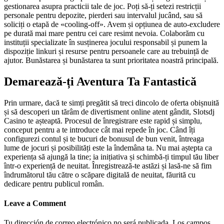
gestionarea asupra practicii tale de joc. Poți să-ți setezi restricții
personale pentru depozite, pierderi sau intervalul jucând, sau să
soliciți o etapă de «cooling-off». Avem și opțiunea de auto-excludere
pe durată mai mare pentru cei care resimt nevoia. Colaborăm cu
instituții specializate în susținerea jocului responsabil și punem la
dispoziție linkuri și resurse pentru persoanele care au trebuință de
ajutor. Bunăstarea și bunăstarea ta sunt prioritatea noastră principală.
Demarează-ți Aventura Ta Fantastică
Prin urmare, dacă te simți pregătit să treci dincolo de oferta obișnuită
și să descoperi un tărâm de divertisment online atent gândit, Slotsdj
Casino te așteaptă. Procesul de înregistrare este rapid și simplu,
conceput pentru a te introduce cât mai repede în joc. Când îți
configurezi contul și te bucuri de bonusul de bun venit, întreaga
lume de jocuri și posibilități este la îndemâna ta. Nu mai aștepta ca
experiența să ajungă la tine; ia inițiativa și schimbă-ți timpul tău liber
într-o experiență de neuitat. Înregistrează-te astăzi și lasă-ne să fim
îndrumătorul tău către o scăpare digitală de neuitat, făurită cu
dedicare pentru publicul român.
Leave a Comment
Tu dirección de correo electrónico no será publicada.
Los campos