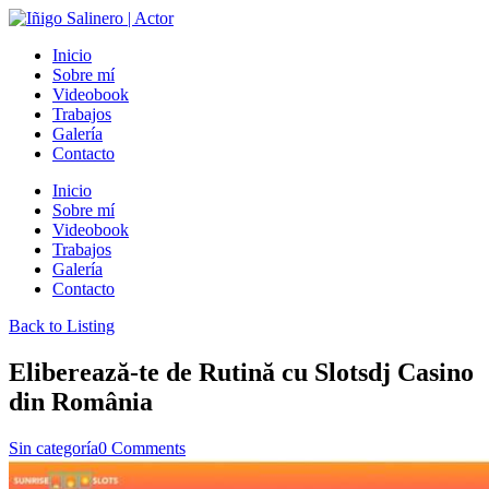
Inicio
Sobre mí
Videobook
Trabajos
Galería
Contacto
Inicio
Sobre mí
Videobook
Trabajos
Galería
Contacto
Back to Listing
Eliberează-te de Rutină cu Slotsdj Casino
din România
Sin categoría
0 Comments