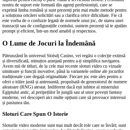
nostru de suport este formată din agenți profesioniști, care se
exprimă limba română și sunt prezenți prin mai multe metode pentru
a soluționa oricărei solicitări sau a clarifica orice dificultate. Fie că
este vorba de o confuzie legată de normele unui joc, de starea unei
tranzacții sau de configurațiile contului, suntem prezenți să te ajutăm
prompt și eficient, într-un mod amabil și respectuos.
O Lume de Jocuri la Îndemână
Pătrunzând în universul Slotsdj Casino, vei regăsi o colecție extinsă
și diversificată, minuțios aranjată pentru a-ți simplifica navigarea.
Avem mii de titluri, de la cele mai recente sloturi video cu vizuale
uimitoare și funcții inovative, până la variantele online ale jocurilor
tradiționale care degajă originalitate. Fiecare joc este ales pentru a
oferi o trăire justă și antrenantă, propulsată de generatorul de numere
aleatoare (RNG) atestat. Indiferent dacă ești iubitor al misterului
Egiptului antic, al peripețiilor în junglă sau al unor povești fantasy
moderne, vei descoperi aici multe opțiuni care să provoace interesul
și pasiunea tău.
Sloturi Care Spun O Istorie
Sloturile video moderne sunt mai mult decât role care se învârt; sunt