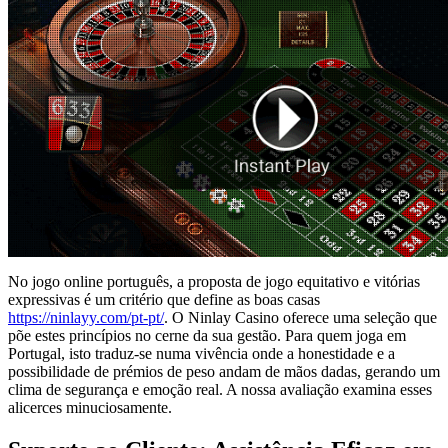
No jogo online português, a proposta de jogo equitativo e vitórias
expressivas é um critério que define as boas casas
https://ninlayy.com/pt-pt/
. O Ninlay Casino oferece uma seleção que
põe estes princípios no cerne da sua gestão. Para quem joga em
Portugal, isto traduz-se numa vivência onde a honestidade e a
possibilidade de prémios de peso andam de mãos dadas, gerando um
clima de segurança e emoção real. A nossa avaliação examina esses
alicerces minuciosamente.