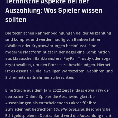
Technische Aspekte bei der
Auszahlung: Was Spieler wissen
sollten
Die technischen Rahmenbedingungen bei der Auszahlung
sind komplex und werden häufig von Bankverfahren,
eWallets oder Kryptowährungen beeinflusst. Eine
moderne Plattform nutzt in der Regel eine Kombination
aus klassischen Banktransfers, PayPal, Trustly oder sogar
Kryptowallets, um den Prozess zu beschleunigen. Hierbei
ist es essenziell, die jeweiligen Wartezeiten, Gebühren und
Sicherheitsmaßnahmen zu beachten.
Eine Studie aus dem Jahr 2022 zeigte, dass etwa 78% der
deutschen Online-Spieler die Geschwindigkeit bei
Auszahlungen als entscheidenden Faktor für ihre
Zufriedenheit betrachten (
Quelle: Statista
). Besonders bei
Echtgeldspielen in Deutschland wird die Auszahlung nicht