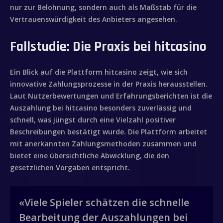
nur zur Belohnung, sondern auch als Maßstab für die
Vertrauenswürdigkeit des Anbieters angesehen.
Fallstudie: Die Praxis bei hitcasino
Ein Blick auf die Plattform hitcasino zeigt, wie sich
Inicio
innovative Zahlungsprozesse in der Praxis herausstellen.
Laut Nutzerbewertungen und Erfahrungsberichten ist die
Sobre mí
Auszahlung bei hitcasino besonders zuverlässig und
schnell, was jüngst durch eine Vielzahl positiver
Videobook
Beschreibungen bestätigt wurde. Die Plattform arbeitet
mit anerkannten Zahlungsmethoden zusammen und
Trabajos
bietet eine übersichtliche Abwicklung, die den
gesetzlichen Vorgaben entspricht.
Galería
«
Viele Spieler schätzen die schnelle
Contacto
Bearbeitung der Auszahlungen bei