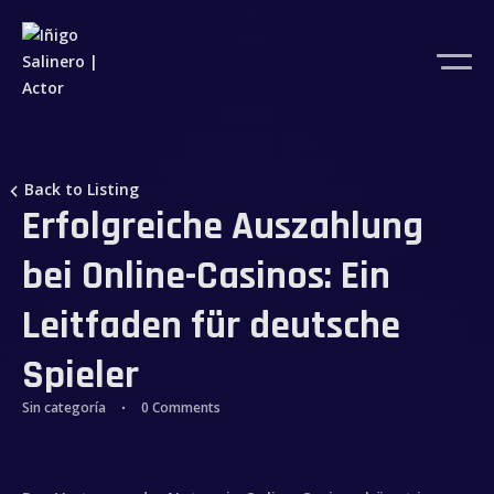
Back to Listing
Erfolgreiche Auszahlung
bei Online-Casinos: Ein
Leitfaden für deutsche
Spieler
Sin categoría
0 Comments