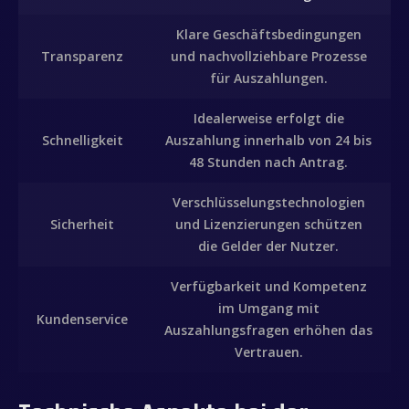
Klare Geschäftsbedingungen
Transparenz
und nachvollziehbare Prozesse
für Auszahlungen.
Idealerweise erfolgt die
Schnelligkeit
Auszahlung innerhalb von 24 bis
48 Stunden nach Antrag.
Verschlüsselungstechnologien
Sicherheit
und Lizenzierungen schützen
die Gelder der Nutzer.
Verfügbarkeit und Kompetenz
im Umgang mit
Kundenservice
Auszahlungsfragen erhöhen das
Vertrauen.