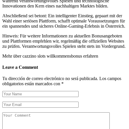
während verantwortungsvolles Spielen und technologische
Innovationen den Kern eines nachhaltigen Marktes bilden.
Abschließend sei betont: Ein intelligenter Einstieg, gepaart mit der
Wahl einer seriösen Plattform, schafft optimale Voraussetzungen für
ein spannendes und sicheres Online-Gaming-Erlebnis in Österreich.
Hinweis: Für weitere Informationen zu aktuellen Bonusangeboten
und Plattformen empfehlen wir, regelmäßig die offiziellen Websites
zu prüfen. Verantwortungsvolles Spielen steht stets im Vordergrund.
Mehr über cazzino slots willkommensbonus erfahren
Leave a Comment
Tu dirección de correo electrónico no será publicada.
Los campos
obligatorios están marcados con
*