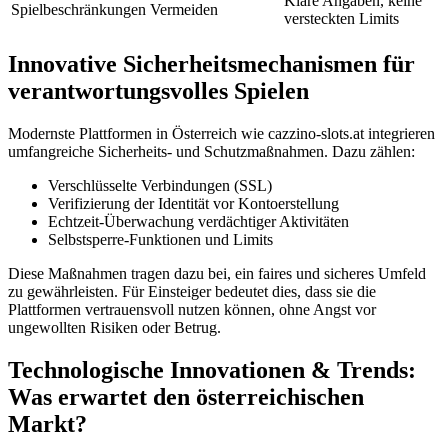
Klare Angaben, keine
Spielbeschränkungen
Vermeiden
versteckten Limits
Innovative Sicherheitsmechanismen für
verantwortungsvolles Spielen
Modernste Plattformen in Österreich wie cazzino-slots.at integrieren
umfangreiche Sicherheits- und Schutzmaßnahmen. Dazu zählen:
Verschlüsselte Verbindungen (SSL)
Verifizierung der Identität vor Kontoerstellung
Echtzeit-Überwachung verdächtiger Aktivitäten
Selbstsperre-Funktionen und Limits
Diese Maßnahmen tragen dazu bei, ein faires und sicheres Umfeld
zu gewährleisten. Für Einsteiger bedeutet dies, dass sie die
Plattformen vertrauensvoll nutzen können, ohne Angst vor
ungewollten Risiken oder Betrug.
Technologische Innovationen & Trends:
Was erwartet den österreichischen
Markt?