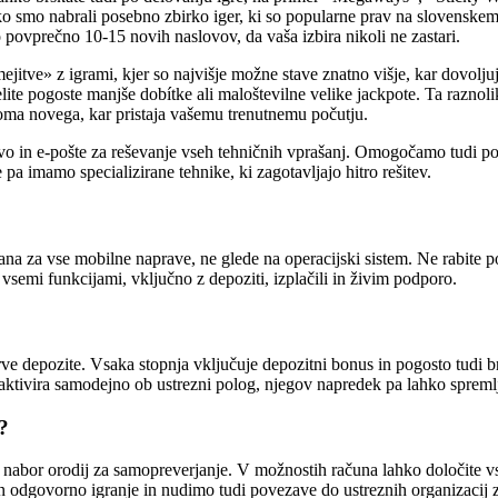
o smo nabrali posebno zbirko iger, ki so popularne prav na slovenskem t
povprečno 10-15 novih naslovov, da vaša izbira nikoli ne zastari.
mejitve» z igrami, kjer so najvišje možne stave znatno višje, kar dovol
lite pogoste manjše dobítke ali maloštevilne velike jackpote. Ta raznolik
oma novega, kar pristaja vašemu trenutnemu počutju.
ivo in e-pošte za reševanje vseh tehničnih vprašanj. Omogočamo tudi p
a imamo specializirane tehnike, ki zagotavljajo hitro rešitev.
na za vse mobilne naprave, ne glede na operacijski sistem. Ne rabite p
 z vsemi funkcijami, vključno z depoziti, izplačili in živim podporo.
ve depozite. Vsaka stopnja vključuje depozitni bonus in pogosto tudi bre
e aktivira samodejno ob ustrezni polog, njegov napredek pa lahko sprem
?
 nabor orodij za samopreverjanje. V možnostih računa lahko določite 
in odgovorno igranje in nudimo tudi povezave do ustreznih organizacij 