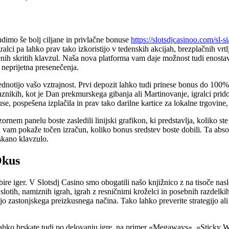
dimo še bolj ciljane in privlačne bonuse
https://slotsdjcasinoo.com/sl-si
alci pa lahko prav tako izkoristijo v tedenskih akcijah, brezplačnih vrtlj
benih skritih klavzul. Naša nova platforma vam daje možnost tudi enost
 neprijetna presenečenja.
rednotijo vašo vztrajnost. Prvi depozit lahko tudi prinese bonus do 100%
znikih, kot je Dan prekmurskega gibanja ali Martinovanje, igralci prido
e, pospešena izplačila in prav tako darilne kartice za lokalne trgovine,
em panelu boste zasledili linijski grafikon, ki predstavlja, koliko st
 in vam pokaže točen izračun, koliko bonus sredstev boste dobili. Ta ab
iskano klavzulo.
Okus
re iger. V Slotsdj Casino smo obogatili našo knjižnico z na tisoče nasl
lotih, namiznih igrah, igrah z resničnimi kroželci in posebnih razdelki
 zastonjskega preizkusnega načina. Tako lahko preverite strategijo ali e
 lahko brskate tudi po delovanju igre, na primer «Megaways», «Sticky Wi