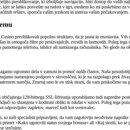
ljito preoblikovanje, ki izboljšuje navigacijo, hitri dostop do vaših naj
, kjer se lahko posvetite na radost v igri, medtem ko mi poskrbimo za vs
 plačilnih rešitev, sporoča vašim jezikom in ustreza vašim pričakovanjem.
stemu
j Casino preoblikovali popolno strukturo, da je jasna in enostavna. Vr
jšan in omogoča filtre po proizvajalcih, zvrstih in lastnostih. Poleg tega
 pametnega telefona, tablice ali namiznega računalnika. Ne glede na okol
lagamo ogromno dela v varnost in pomoč naših članov. Naša posodobljena 
jamo namenjeno podporo v slovenščini, ki je na razpolago prek živega k
aternem narečju. Zmeraj smo le en stisk strani, da vam priskočimo na 
n običajnega 128-bitnega SSL šifriranja uporabljamo tudi napredne post
ljuči so shranjena v kodirani obliki in nikdar v surovi. Poleg tega po
ot odpravljalec zapletov, marveč tudi kot svetovalec.
ati, so naši specialisti pripravljeni, da vam zagotovijo neodvisne napot
a primer «Kako ugotoviti status svojega bonusa» ali «Kaj storiti, ko se
se srečujete.