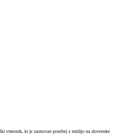
ški vmesnik, ki je zasnovan posebej z mislijo na slovenske