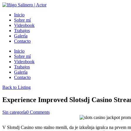
Inicio
Sobre mí
Videobook
Trabajos
Galería
Contacto
Inicio
Sobre mí
Videobook
Trabajos
Galería
Contacto
Back to Listing
Experience Improved Slotsdj Casino Stream
Sin categoría
0 Comments
V Slotsdj Casino smo stalno menili, da je izkušnja igralca na prvem m