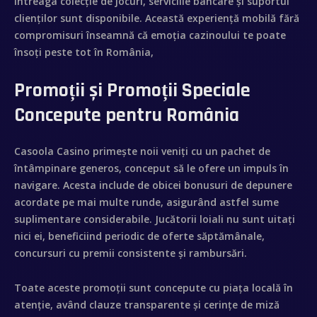
întreaga colecție de jocuri, serviciile bancare și suportul
clienților sunt disponibile. Această experiență mobilă fără
compromisuri înseamnă că emoția cazinoului te poate
însoți peste tot în România,
Promoții și Promoții Speciale
Concepute pentru România
Casoola Casino primește noii veniți cu un pachet de
întâmpinare generos, conceput să le ofere un impuls în
navigare. Acesta include de obicei bonusuri de depunere
acordate pe mai multe runde, asigurând astfel sume
suplimentare considerabile. Jucătorii loiali nu sunt uitați
nici ei, beneficiind periodic de oferte săptămânale,
concursuri cu premii consistente și rambursări.
Toate aceste promoții sunt concepute cu piața locală în
atenție, având clauze transparente și cerințe de miză