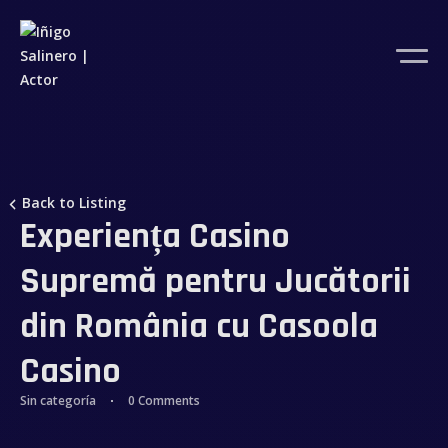
Back to Listing
Experiența Casino
Supremă pentru Jucătorii
din România cu Casoola
Casino
Sin categoría
0 Comments