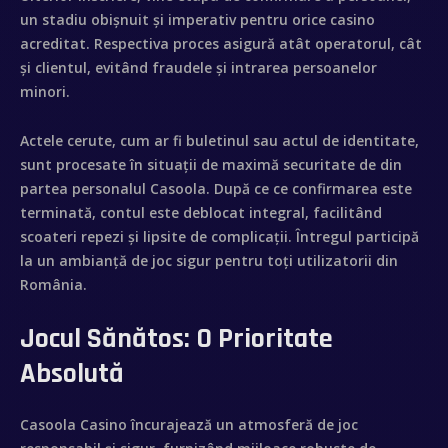
Trabajos
un stadiu obișnuit și imperativ pentru orice casino
acreditat. Respectiva proces asigură atât operatorul, cât
Galería
și clientul, evitând fraudele și intrarea persoanelor
minori.
Contacto
Actele cerute, cum ar fi buletinul sau actul de identitate,
sunt procesate în situații de maximă securitate de din
partea personalul Casoola. După ce ce confirmarea este
terminată, contul este deblocat integral, facilitând
scoateri repezi și lipsite de complicații. Întregul participă
la un ambianță de joc sigur pentru toți utilizatorii din
România.
Jocul Sănătos: O Prioritate
Absolută
Casoola Casino încurajează un atmosferă de joc