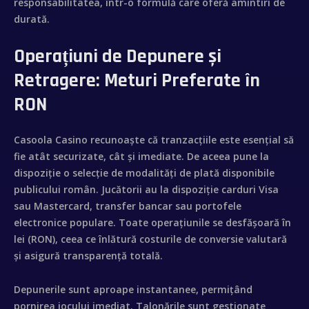
responsabilitatea, într-o formulă care oferă amintiri de
durată.
Operațiuni de Depunere și
Retragere: Meturi Preferate în
RON
Casoola Casino recunoaște că tranzacțiile este esențial să
fie atât securizate, cât și imediate. De aceea pune la
dispoziție o selecție de modalități de plată disponibile
publicului român. Jucătorii au la dispoziție carduri Visa
sau Mastercard, transfer bancar sau portofele
electronice populare. Toate operațiunile se desfășoară în
lei (RON), ceea ce înlătură costurile de conversie valutară
și asigură transparență totală.
Depunerile sunt aproape instantanee, permițând
pornirea jocului imediat. Talonările sunt gestionate