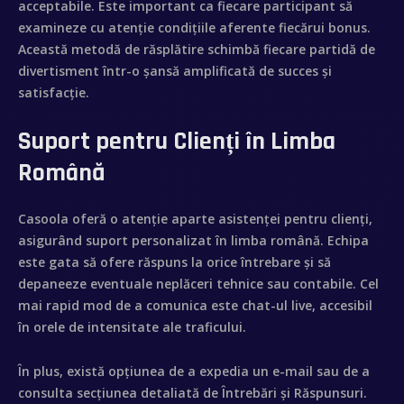
acceptabile. Este important ca fiecare participant să
examineze cu atenție condițiile aferente fiecărui bonus.
Această metodă de răsplătire schimbă fiecare partidă de
divertisment într-o șansă amplificată de succes și
satisfacție.
Suport pentru Clienți în Limba
Română
Casoola oferă o atenție aparte asistenței pentru clienți,
asigurând suport personalizat în limba română. Echipa
este gata să ofere răspuns la orice întrebare și să
depaneeze eventuale neplăceri tehnice sau contabile. Cel
mai rapid mod de a comunica este chat-ul live, accesibil
în orele de intensitate ale traficului.
În plus, există opțiunea de a expedia un e-mail sau de a
consulta secțiunea detaliată de Întrebări și Răspunsuri.