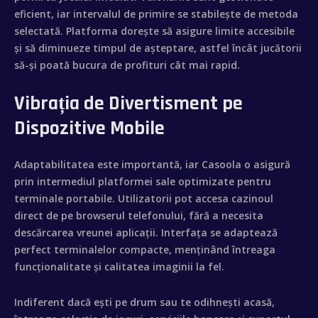
eficient, iar intervalul de primire se stabilește de metoda
selectată. Platforma dorește să asigure limite accesibile
și să diminueze timpul de așteptare, astfel încât jucătorii
să-și poată bucura de profituri cât mai rapid.
Vibrația de Divertisment pe
Dispozitive Mobile
Adaptabilitatea este importantă, iar Casoola o asigură
prin intermediul platformei sale optimizate pentru
terminale portabile. Utilizatorii pot accesa cazinoul
direct de pe browserul telefonului, fără a necesita
descărcarea vreunei aplicații. Interfața se adaptează
perfect terminalelor compacte, menținând întreaga
funcționalitate și calitatea imaginii la fel.
Indiferent dacă ești pe drum sau te odihnești acasă,