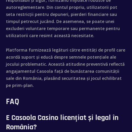
responsabil și sigur, furnizând mijloace robuste de
autoreglementare. Din contul propriu, utilizatorii pot
seta restricții pentru depuneri, pierderi financiare sau
timpul petrecut jucând. De asemenea, se poate unei
excluderi voluntare temporare sau permanente pentru
utilizatorii care resimt această necesitate.
Platforma furnizează legături către entități de profil care
acordă suport și educă despre semnele potențiale ale
jocului problematic. Această atitudine preventivă reflectă
angajamentul Casoola față de bunăstarea comunității
sale din România, plasând securitatea și jocul echilibrat
pe prim-plan.
FAQ
E Casoola Casino licențiat și legal în
România?