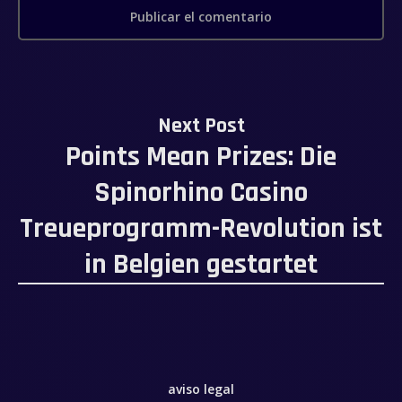
Next Post
Points Mean Prizes: Die
Spinorhino Casino
Treueprogramm-Revolution ist
in Belgien gestartet
aviso legal