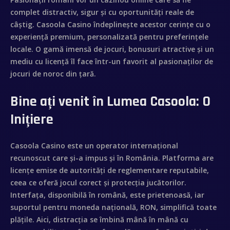
complet distractiv, sigur și cu oportunități reale de
câștig. Casoola Casino îndeplinește acestor cerințe cu o
experiență premium, personalizată pentru preferințele
locale. O gamă imensă de jocuri, bonusuri atractive și un
mediu cu licență îl face într-un favorit al pasionaților de
jocuri de noroc din țară.
Bine ați venit în Lumea Casoola: O
Inițiere
Casoola Casino este un operator internațional
recunoscut care și-a impus și în România. Platforma are
licențe emise de autorități de reglementare reputabile,
ceea ce oferă jocul corect și protecția jucătorilor.
Interfața, disponibilă în română, este prietenoasă, iar
suportul pentru moneda națională, RON, simplifică toate
plățile. Aici, distracția se îmbină mână în mână cu