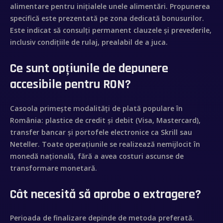
alimentare pentru inițialele unele alimentări. Propunerea
specifică este prezentată pe zona dedicată bonusurilor.
Este indicat să consulți permanent clauzele și prevederile,
inclusiv condițiile de rulaj, prealabil de a juca.
Ce sunt opțiunile de depunere
accesibile pentru RON?
Casoola primește modalități de plată populare în
România: plastice de credit și debit (Visa, Mastercard),
transfer bancar și portofele electronice ca Skrill sau
Neteller. Toate operațiunile se realizează nemijlocit în
monedă națională, fără a avea costuri ascunse de
transformare monetară.
Cât necesită să aprobe o extragere?
Perioada de finalizare depinde de metoda preferată.