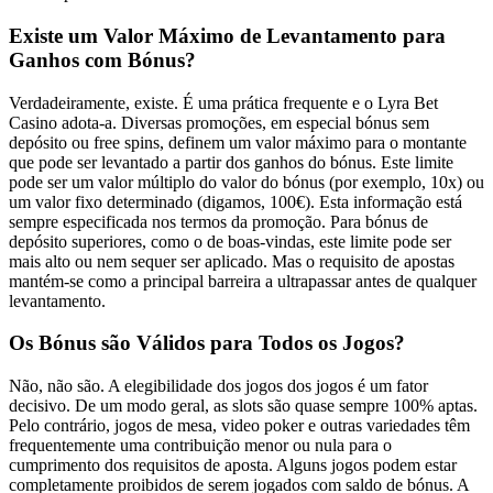
Existe um Valor Máximo de Levantamento para
Ganhos com Bónus?
Verdadeiramente, existe. É uma prática frequente e o Lyra Bet
Casino adota-a. Diversas promoções, em especial bónus sem
depósito ou free spins, definem um valor máximo para o montante
que pode ser levantado a partir dos ganhos do bónus. Este limite
pode ser um valor múltiplo do valor do bónus (por exemplo, 10x) ou
um valor fixo determinado (digamos, 100€). Esta informação está
sempre especificada nos termos da promoção. Para bónus de
depósito superiores, como o de boas-vindas, este limite pode ser
mais alto ou nem sequer ser aplicado. Mas o requisito de apostas
mantém-se como a principal barreira a ultrapassar antes de qualquer
levantamento.
Os Bónus são Válidos para Todos os Jogos?
Não, não são. A elegibilidade dos jogos dos jogos é um fator
decisivo. De um modo geral, as slots são quase sempre 100% aptas.
Pelo contrário, jogos de mesa, video poker e outras variedades têm
frequentemente uma contribuição menor ou nula para o
cumprimento dos requisitos de aposta. Alguns jogos podem estar
completamente proibidos de serem jogados com saldo de bónus. A