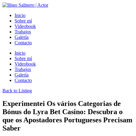
Inicio
Sobre mí
Videobook
Trabajos
Galería
Contacto
Inicio
Sobre mí
Videobook
Trabajos
Galería
Contacto
Back to Listing
Experimentei Os vários Categorias de
Bónus do Lyra Bet Casino: Descubra o
que os Apostadores Portugueses Precisam
Saber