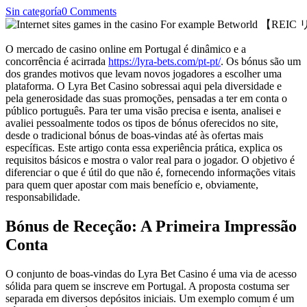
Sin categoría
0 Comments
O mercado de casino online em Portugal é dinâmico e a
concorrência é acirrada
https://lyra-bets.com/pt-pt/
. Os bónus são um
dos grandes motivos que levam novos jogadores a escolher uma
plataforma. O Lyra Bet Casino sobressai aqui pela diversidade e
pela generosidade das suas promoções, pensadas a ter em conta o
público português. Para ter uma visão precisa e isenta, analisei e
avaliei pessoalmente todos os tipos de bónus oferecidos no site,
desde o tradicional bónus de boas-vindas até às ofertas mais
específicas. Este artigo conta essa experiência prática, explica os
requisitos básicos e mostra o valor real para o jogador. O objetivo é
diferenciar o que é útil do que não é, fornecendo informações vitais
para quem quer apostar com mais benefício e, obviamente,
responsabilidade.
Bónus de Receção: A Primeira Impressão
Conta
O conjunto de boas-vindas do Lyra Bet Casino é uma via de acesso
sólida para quem se inscreve em Portugal. A proposta costuma ser
separada em diversos depósitos iniciais. Um exemplo comum é um