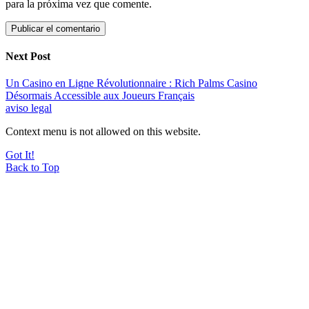
para la próxima vez que comente.
Next Post
Un Casino en Ligne Révolutionnaire : Rich Palms Casino
Désormais Accessible aux Joueurs Français
aviso legal
Context menu is not allowed on this website.
Got It!
Back to Top