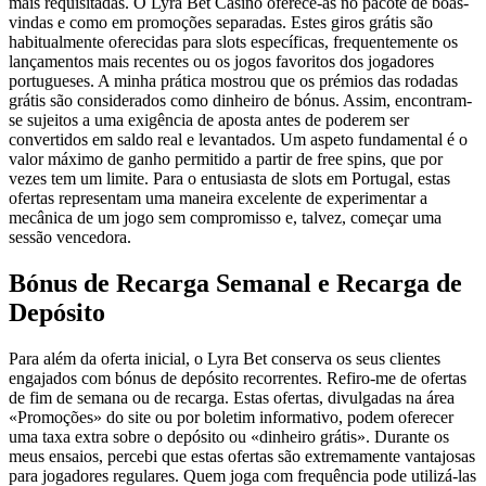
mais requisitadas. O Lyra Bet Casino oferece-as no pacote de boas-
vindas e como em promoções separadas. Estes giros grátis são
habitualmente oferecidas para slots específicas, frequentemente os
lançamentos mais recentes ou os jogos favoritos dos jogadores
portugueses. A minha prática mostrou que os prémios das rodadas
grátis são considerados como dinheiro de bónus. Assim, encontram-
se sujeitos a uma exigência de aposta antes de poderem ser
convertidos em saldo real e levantados. Um aspeto fundamental é o
valor máximo de ganho permitido a partir de free spins, que por
vezes tem um limite. Para o entusiasta de slots em Portugal, estas
ofertas representam uma maneira excelente de experimentar a
mecânica de um jogo sem compromisso e, talvez, começar uma
sessão vencedora.
Bónus de Recarga Semanal e Recarga de
Depósito
Para além da oferta inicial, o Lyra Bet conserva os seus clientes
engajados com bónus de depósito recorrentes. Refiro-me de ofertas
de fim de semana ou de recarga. Estas ofertas, divulgadas na área
«Promoções» do site ou por boletim informativo, podem oferecer
uma taxa extra sobre o depósito ou «dinheiro grátis». Durante os
meus ensaios, percebi que estas ofertas são extremamente vantajosas
para jogadores regulares. Quem joga com frequência pode utilizá-las