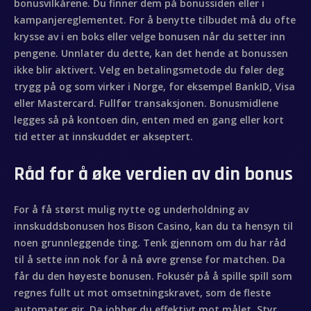
bonusvilkårene. Du finner dem på bonussiden eller i
kampanjereglementet. For å benytte tilbudet må du ofte
krysse av i en boks eller velge bonusen når du setter inn
pengene. Unnlater du dette, kan det hende at bonussen
ikke blir aktivert. Velg en betalingsmetode du føler deg
trygg på og som virker i Norge, for eksempel BankID, Visa
eller Mastercard. Fullfør transaksjonen. Bonusmidlene
legges så på kontoen din, enten med en gang eller kort
tid etter at innskuddet er akseptert.
Råd for å øke verdien av din bonus
For å få størst mulig nytte og underholdning av
innskuddsbonusen hos Bison Casino, kan du ta hensyn til
noen grunnleggende ting. Tenk gjennom om du har råd
til å sette inn nok for å nå øvre grense for matchen. Da
får du den høyeste bonusen. Fokusér på å spille spill som
regnes fullt ut mot omsetningskravet, som de fleste
automater gir. Da jobber du effektivt mot målet. Styr