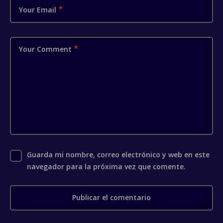
Your Email
Your Comment
Guarda mi nombre, correo electrónico y web en este
navegador para la próxima vez que comente.