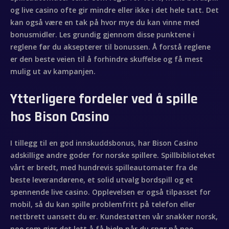
og live casino ofte gir mindre eller ikke i det hele tatt. Det
kan også være en tak på hvor mye du kan vinne med
bonusmidler. Les grundig gjennom disse punktene i
reglene før du aksepterer til bonussen. Å forstå reglene
er den beste veien til å forhindre skuffelse og få mest
mulig ut av kampanjen.
Ytterligere fordeler ved å spille
hos Bison Casino
I tillegg til en god innskuddsbonus, har Bison Casino
adskillige andre goder for norske spillere. Spillbiblioteket
vårt er bredt, med hundrevis spilleautomater fra de
beste leverandørene, et solid utvalg bordspill og et
spennende live casino. Opplevelsen er også tilpasset for
mobil, så du kan spille problemfritt på telefon eller
nettbrett uansett du er. Kundestøtten vår snakker norsk,
noe som gjør det lett å få hjelp når du spør på noe.