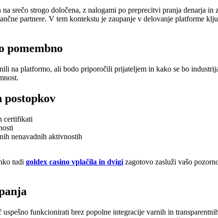
h na srečo strogo določena, z nalogami po preprecitvi pranja denarja in z
nančne partnere. V tem kontekstu je zaupanje v delovanje platforme klju
 to pomembno
ili na platformo, ali bodo priporočili prijateljem in kako se bo industrij
imnost.
ih postopkov
certifikati
nosti
tnih nenavadnih aktivnostih
ahko tudi
goldex casino vplačila in dvigi
zagotovo zasluži vašo pozornost
upanja
eč uspešno funkcionirati brez popolne integracije varnih in transparentn