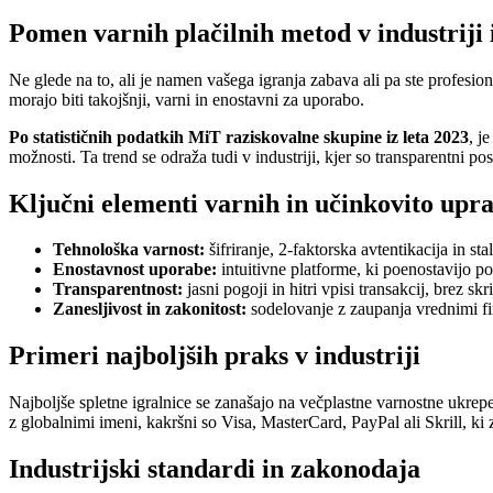
Pomen varnih plačilnih metod v industriji 
Ne glede na to, ali je namen vašega igranja zabava ali pa ste profesiona
morajo biti takojšnji, varni in enostavni za uporabo.
Po statističnih podatkih MiT raziskovalne skupine iz leta 2023
, j
možnosti. Ta trend se odraža tudi v industriji, kjer so transparentni pos
Ključni elementi varnih in učinkovito upra
Tehnološka varnost:
šifriranje, 2-faktorska avtentikacija in st
Enostavnost uporabe:
intuitivne platforme, ki poenostavijo p
Transparentnost:
jasni pogoji in hitri vpisi transakcij, brez skr
Zanesljivost in zakonitost:
sodelovanje z zaupanja vrednimi fin
Primeri najboljših praks v industriji
Najboljše spletne igralnice se zanašajo na večplastne varnostne ukrepe
z globalnimi imeni, kakršni so Visa, MasterCard, PayPal ali Skrill, ki z
Industrijski standardi in zakonodaja