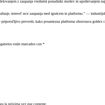
sodelovanjem z zaupanja vrednimi ponudniki storitev in upoštevanjem naj
rašanje, temveč srce zaupanja med igralcem in platformo.” — industrijsk
je priporočljivo preveriti, kako posamezna platforma obravnava goldex ca
gatorios están marcados con
*
ara la próxima vez que comente.