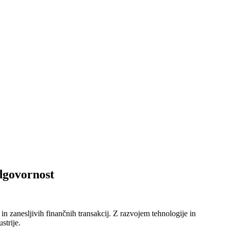
odgovornost
n zanesljivih finančnih transakcij. Z razvojem tehnologije in
strije.