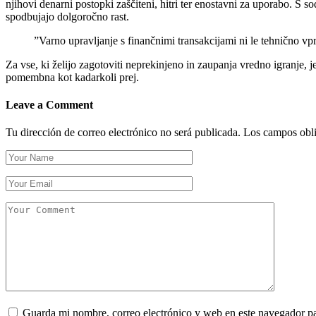
njihovi denarni postopki zaščiteni, hitri ter enostavni za uporabo. S 
spodbujajo dolgoročno rast.
”Varno upravljanje s finančnimi transakcijami ni le tehnično vp
Za vse, ki želijo zagotoviti neprekinjeno in zaupanja vredno igranje, 
pomembna kot kadarkoli prej.
Leave a Comment
Tu dirección de correo electrónico no será publicada.
Los campos obli
Guarda mi nombre, correo electrónico y web en este navegador p