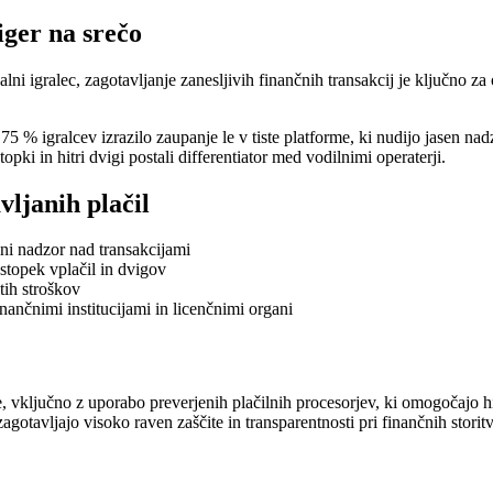
iger na srečo
lni igralec, zagotavljanje zanesljivih finančnih transakcij je ključno za
e 75 % igralcev izrazilo zaupanje le v tiste platforme, ki nudijo jasen na
topki in hitri dvigi postali differentiator med vodilnimi operaterji.
vljanih plačil
alni nadzor nad transakcijami
ostopek vplačil in dvigov
itih stroškov
ančnimi institucijami in licenčnimi organi
, vključno z uporabo preverjenih plačilnih procesorjev, ki omogočajo hi
agotavljajo visoko raven zaščite in transparentnosti pri finančnih storit