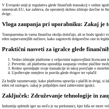
V Evropski uniji je regulativa glede finančnih transakcij v online igra
smernicah EU, kar zahteva, da operaterji skrbno izbirajo davčne in fi
dvige.
Vloga zaupanja pri uporabniku: Zakaj je
Transparentna in varna finančna okolja določajo, ali se bodo igralci vrn
eden najnevarnejših načinov, kako zagotoviti dolgoročno rast in legit
Praktični nasveti za igralce glede finančn
Vedno izbirajte platforme z veljavnimi najnovejšimi licencami in 
Preverite, ali platforma uporablja zaupanja vredne plačilne mož
Redno spremljajte svoje transakcije in takoj poročajte o morebi
Upoštevajte omejitve in pravila glede dvigov ter vplačil
Za boljše razumevanje, kako platforma upravlja s plačili in dvigi, si l
eden od razlogov, zakaj je priljubljen med zahtevnimi igralci.
Zaključek: Združevanje tehnologije in za
Industrija spletnih iger na srečo je na prelomnici, kjer hiša ne more v