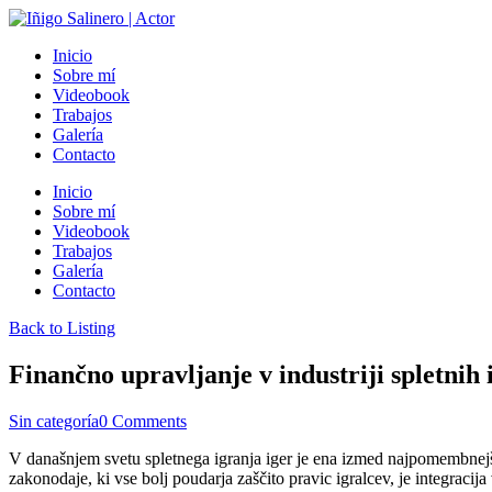
Inicio
Sobre mí
Videobook
Trabajos
Galería
Contacto
Inicio
Sobre mí
Videobook
Trabajos
Galería
Contacto
Back to Listing
Finančno upravljanje v industriji spletnih
Sin categoría
0 Comments
V današnjem svetu spletnega igranja iger je ena izmed najpomembnejših
zakonodaje, ki vse bolj poudarja zaščito pravic igralcev, je integracija