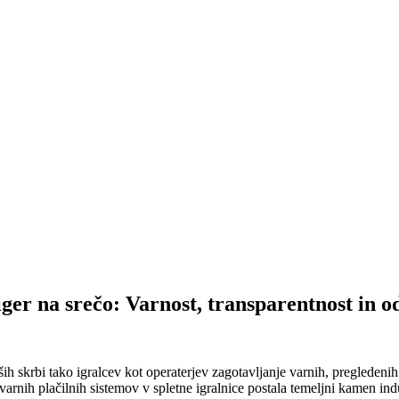
 iger na srečo: Varnost, transparentnost in 
 skrbi tako igralcev kot operaterjev zagotavljanje varnih, pregledenih i
 varnih plačilnih sistemov v spletne igralnice postala temeljni kamen indu