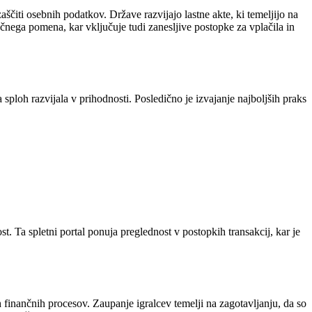
aščiti osebnih podatkov. Države razvijajo lastne akte, ki temeljijo na
čnega pomena, kar vključuje tudi zanesljive postopke za vplačila in
a sploh razvijala v prihodnosti. Posledično je izvajanje najboljših praks
. Ta spletni portal ponuja preglednost v postopkih transakcij, kar je
ih finančnih procesov. Zaupanje igralcev temelji na zagotavljanju, da so